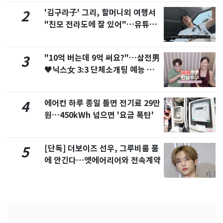
'김구라子' 그리, 할머니외 여행서
2
"친모 전라도에 잘 있어"…유튜브
서 언급
"10억 버는데 9억 써요?"…삼전男
3
♥닉스女 3:3 단체소개팅 예능 화
제
에어컨 하루 종일 틀면 전기료 29만
4
원…450kWh 넘으면 '요금 폭탄'
[단독] 더보이즈 선우, 그루비룸 품
5
에 안긴다…앳에어리어와 전속계약