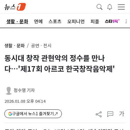
오
생활ㆍ문화
연예
스포츠
오피니언
피플
포
생활ㆍ문화
공연ㆍ전시
동시대 창작 관현악의 정수를 만나
다…'제17회 아르코 한국창작음악제'
정수영 기자
2026.01.08 오후 04:14
가
구글에서 뉴스1 즐겨찾기