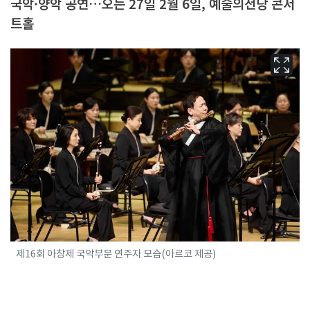
국악·양악 공연…오는 27일 2월 6일, 예술의전당 콘서
트홀
제16회 아창제 국악부문 연주자 모습(아르코 제공)