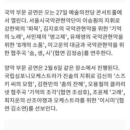
국악 부문 공연은 오는 27일 예술의전당 콘서트홀에
서 열린다. 서울시국악관현악단이 이승훤의 지휘로
강한뫼의 '파묵', 김지호의 국악관현악을 위한 '기억
의 노래', 서민재의 '영고제', 유재영의 국악관현악을
위한 '8개의 소품', 이고운의 대금과 국악관현악을 위
한 협주곡 '숨, 생, 시'(협연 김정승)를 연주한다.
양악 부문 공연은 2월 6일 같은 장소에서 진행된다.
국립심포니오케스트라가 진솔의 지휘로 김신의 '스즈
키 씨의 모험', 김현민의 '춤의 잔해', 오용철의 클라리
넷 협주곡 '기억의 조각'(협연 조성호), 조윤제 '고래',
최지운의 산조아쟁과 오케스트라를 위한 '이시미'(협
연 김소연)를 선보인다.