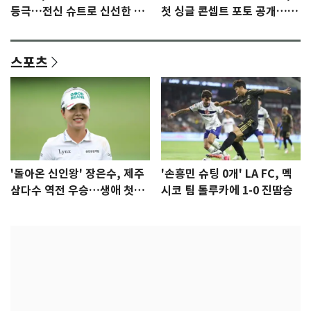
등극…전신 슈트로 신선한 충
첫 싱글 콘셉트 포토 공개…청
격 [N샷]
량·키치
스포츠
'돌아온 신인왕' 장은수, 제주
'손흥민 슈팅 0개' LA FC, 멕
삼다수 역전 우승…생애 첫승
시코 팀 톨루카에 1-0 진땀승
감격