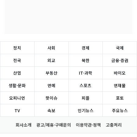
정치
사회
경제
국제
전국
외교
북한
금융·증권
산업
부동산
IT·과학
바이오
생활·문화
연예
스포츠
연재물
오피니언
핫이슈
피플
포토
TV
속보
인기뉴스
주요뉴스
회사소개
광고/제휴·구매문의
이용약관·정책
고충처리