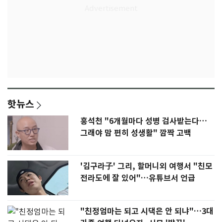
핫뉴스
홍석천 "6개월마다 성병 검사받는다…
그래야 맘 편히 성생활" 깜짝 고백
'김구라子' 그리, 할머니외 여행서 "친모
전라도에 잘 있어"…유튜브서 언급
"친정엄마는 되고 시댁은 안 되냐"…3대