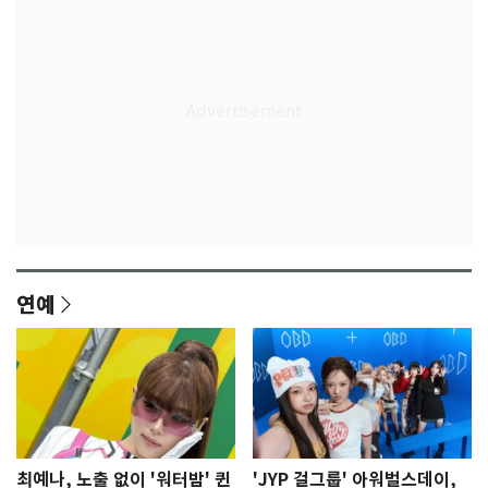
연예
최예나, 노출 없이 '워터밤' 퀸
'JYP 걸그룹' 아워벌스데이,