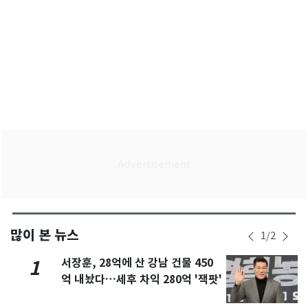
많이 본 뉴스
1
/
2
서장훈, 28억에 산 강남 건물 450
1
억 내놨다…세후 차익 280억 '잭팟'