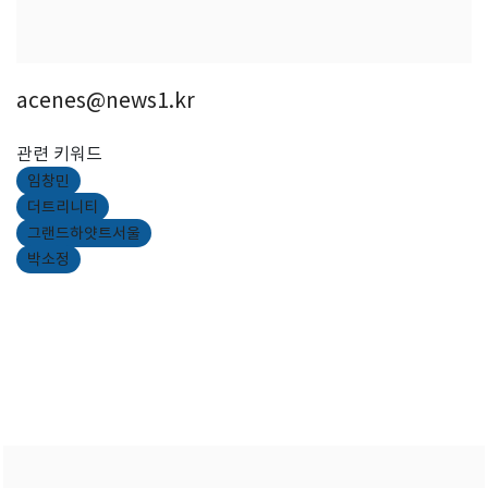
acenes@news1.kr
관련 키워드
임창민
더트리니티
그랜드하얏트서울
박소정