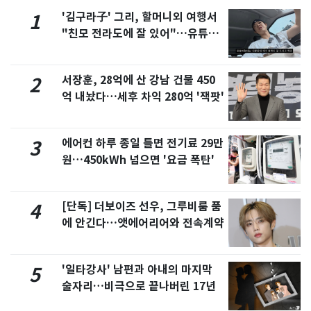
'김구라子' 그리, 할머니외 여행서
1
"친모 전라도에 잘 있어"…유튜브
서 언급
서장훈, 28억에 산 강남 건물 450
2
억 내놨다…세후 차익 280억 '잭팟'
에어컨 하루 종일 틀면 전기료 29만
3
원…450kWh 넘으면 '요금 폭탄'
[단독] 더보이즈 선우, 그루비룸 품
4
에 안긴다…앳에어리어와 전속계약
'일타강사' 남편과 아내의 마지막
5
술자리…비극으로 끝나버린 17년