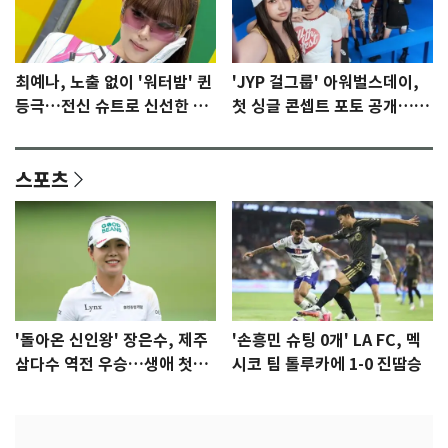
최예나, 노출 없이 '워터밤' 퀸
'JYP 걸그룹' 아워벌스데이,
등극…전신 슈트로 신선한 충
첫 싱글 콘셉트 포토 공개…청
격 [N샷]
량·키치
스포츠
'돌아온 신인왕' 장은수, 제주
'손흥민 슈팅 0개' LA FC, 멕
삼다수 역전 우승…생애 첫승
시코 팀 톨루카에 1-0 진땀승
감격