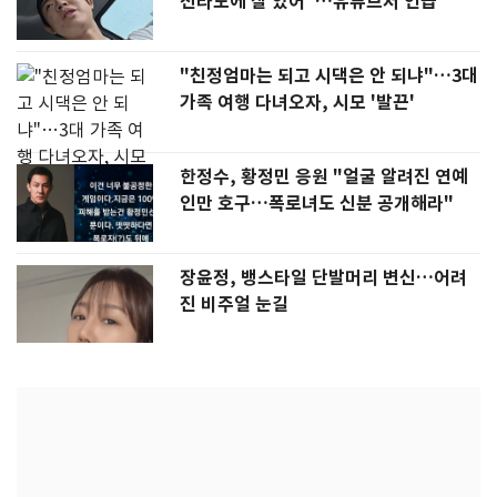
전라도에 잘 있어"…유튜브서 언급
"친정엄마는 되고 시댁은 안 되냐"…3대
가족 여행 다녀오자, 시모 '발끈'
한정수, 황정민 응원 "얼굴 알려진 연예
인만 호구…폭로녀도 신분 공개해라"
장윤정, 뱅스타일 단발머리 변신…어려
진 비주얼 눈길