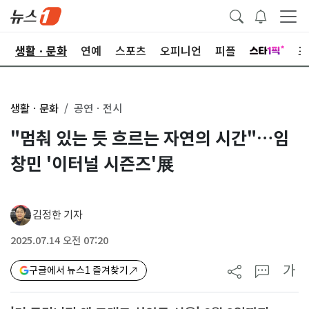
오
생활ㆍ문화
연예
스포츠
오피니언
피플
포
생활ㆍ문화
공연ㆍ전시
"멈춰 있는 듯 흐르는 자연의 시간"…임
창민 '이터널 시즌즈'展
김정한 기자
2025.07.14 오전 07:20
가
구글에서 뉴스1 즐겨찾기