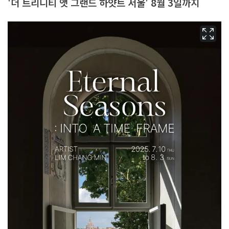
'더 트리니티 앳 그랜드 하얏트 서울' 8월 3일까지