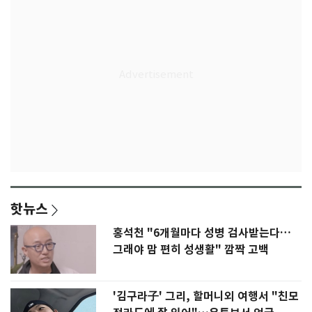
핫뉴스
홍석천 "6개월마다 성병 검사받는다…
그래야 맘 편히 성생활" 깜짝 고백
'김구라子' 그리, 할머니외 여행서 "친모