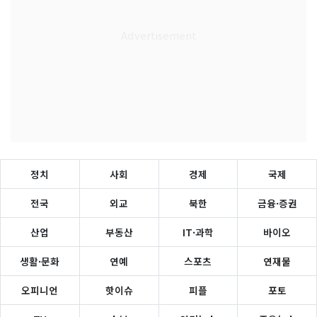
정치
사회
경제
국제
전국
외교
북한
금융·증권
산업
부동산
IT·과학
바이오
생활·문화
연예
스포츠
연재물
오피니언
핫이슈
피플
포토