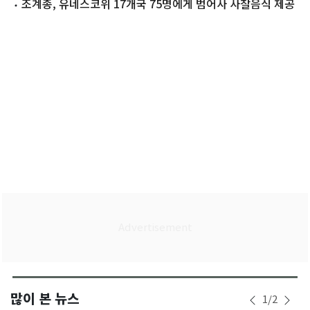
대응·국제 연대 다짐
조계종, 유네스코위 17개국 75명에게 범어사 사찰음식 제공
많이 본 뉴스
1
/
2