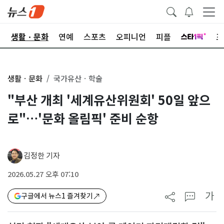
오
생활ㆍ문화
연예
스포츠
오피니언
피플
포
생활ㆍ문화
국가유산ㆍ학술
"부산 개최 '세계유산위원회' 50일 앞으
로"…'문화 올림픽' 준비 순항
김정한 기자
2026.05.27 오후 07:10
가
구글에서 뉴스1 즐겨찾기