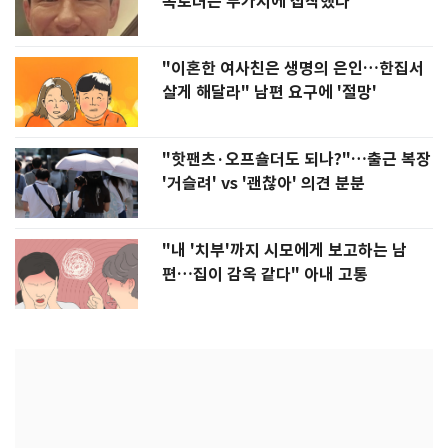
폭로녀는 두가지에 집착했다"
"이혼한 여사친은 생명의 은인…한집서
살게 해달라" 남편 요구에 '절망'
"핫팬츠·오프숄더도 되나?"…출근 복장
'거슬려' vs '괜찮아' 의견 분분
"내 '치부'까지 시모에게 보고하는 남
편…집이 감옥 같다" 아내 고통