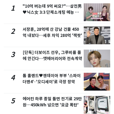
"10억 버는데 9억 써요?"…삼전男
1
♥닉스女 3:3 단체소개팅 예능 화
제
서장훈, 28억에 산 강남 건물 450
2
억 내놨다…세후 차익 280억 '잭팟'
[단독] 더보이즈 선우, 그루비룸 품
3
에 안긴다…앳에어리어와 전속계약
톰 홀랜드♥젠데이아 부부 '스파이
4
더맨4'·'오디세이'로 극장 장악
에어컨 하루 종일 틀면 전기료 29만
5
원…450kWh 넘으면 '요금 폭탄'