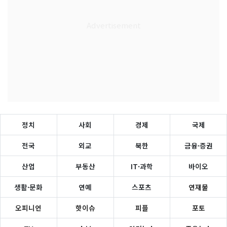
정치
사회
경제
국제
전국
외교
북한
금융·증권
산업
부동산
IT·과학
바이오
생활·문화
연예
스포츠
연재물
오피니언
핫이슈
피플
포토