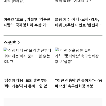
여름엔 '호프', 가을엔 '가능한
블핑 지수·제니·로제·리사,
사랑'…국제영화제 수상 기대
데뷔 10주년 이벤트 '완전체'
감 [N이슈]
참석 확정…기대감 UP
스포츠
'심정지 대응' 모의 훈련부터
"이런 진흙탕 안 들어가"…'풍
'워터캐논'까지 준비…쉼 없는
비박산' 축구협회장 후보 '실
K리그
종'