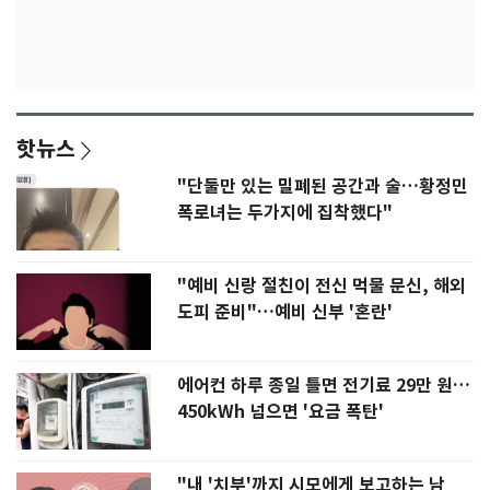
핫뉴스
"단둘만 있는 밀폐된 공간과 술…황정민
폭로녀는 두가지에 집착했다"
"예비 신랑 절친이 전신 먹물 문신, 해외
도피 준비"…예비 신부 '혼란'
에어컨 하루 종일 틀면 전기료 29만 원…
450kWh 넘으면 '요금 폭탄'
"내 '치부'까지 시모에게 보고하는 남