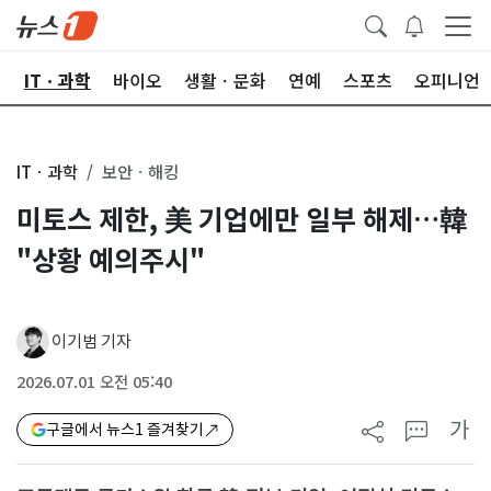
산
ITㆍ과학
바이오
생활ㆍ문화
연예
스포츠
오피니언
ITㆍ과학
보안ㆍ해킹
미토스 제한, 美 기업에만 일부 해제…韓
"상황 예의주시"
이기범 기자
2026.07.01 오전 05:40
가
구글에서 뉴스1 즐겨찾기