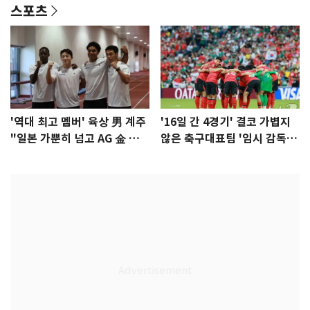
스포츠
'역대 최고 멤버' 육상 男 계주
'16일 간 4경기' 결코 가볍지
"일본 가뿐히 넘고 AG 金 따겠
않은 축구대표팀 '임시 감독'
다"
무게