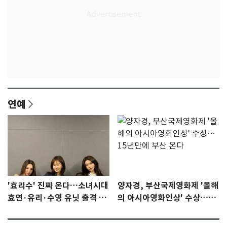
연예
'효리수' 진짜 온다…소녀시대
양자경, 부산국제영화제 '올해
효연·유리·수영 유닛 출격 [N
의 아시아영화인상' 수상…15
이슈]
년만에 부산 온다