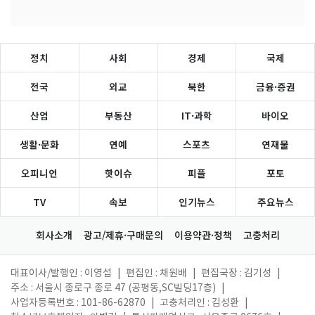
정치
사회
경제
국제
전국
외교
북한
금융·증권
산업
부동산
IT·과학
바이오
생활·문화
연예
스포츠
연재물
오피니언
핫이슈
피플
포토
TV
속보
인기뉴스
주요뉴스
회사소개
광고/제휴·구매문의
이용약관·정책
고충처리
대표이사/발행인 : 이영섭
|
편집인 : 채원배
|
편집국장 : 김기성
|
주소 : 서울시 종로구 종로 47 (공평동,SC빌딩17층)
|
사업자등록번호 : 101-86-62870
|
고충처리인 : 김성환
|