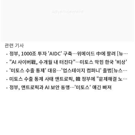
관련 기사
정부, 1000조 투자 'AIDC' 구축…위메이드 中에 팔려 [뉴스
잇(IT)쥬]
"AI 사이버戰, 수개월 내 터진다"…미토스 막힌 한국 '비상'
'미토스 수출 통제' 대응…'업스테이지 컴퍼니' 출범[뉴스잇
(IT)쥬]
미토스 수출 통제 사태 앤트로픽, 韓 정부에 "문제해결 노력
중"
정부, 앤트로픽과 AI 보안 동맹…'미토스' 얘긴 빠져