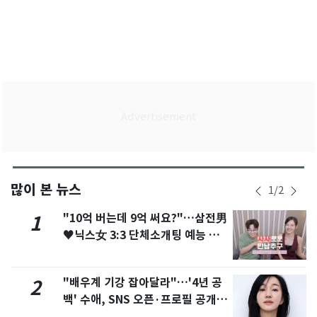
많이 본 뉴스
1
/
2
"10억 버는데 9억 써요?"…삼전男
1
♥닉스女 3:3 단체소개팅 예능 화
제
"배우계 기강 잡아달라"…'4년 공
2
백' 수애, SNS 오픈·프로필 공개
화제