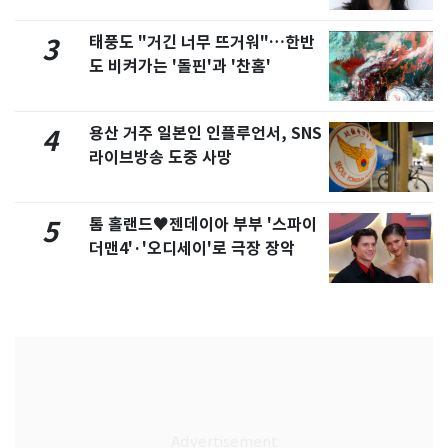
태풍도 "거긴 너무 뜨거워"…한반
3
도 비켜가는 '돌핀'과 '찬홈'
용산 거주 일본인 인플루언서, SNS
4
라이브방송 도중 사망
톰 홀랜드♥젠데이아 부부 '스파이
5
더맨4'·'오디세이'로 극장 장악