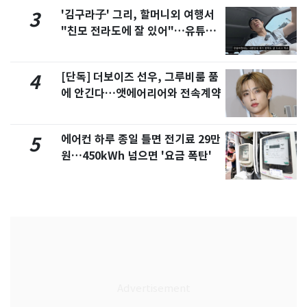
'김구라子' 그리, 할머니외 여행서
3
"친모 전라도에 잘 있어"…유튜브
서 언급
[단독] 더보이즈 선우, 그루비룸 품
4
에 안긴다…앳에어리어와 전속계약
에어컨 하루 종일 틀면 전기료 29만
5
원…450kWh 넘으면 '요금 폭탄'