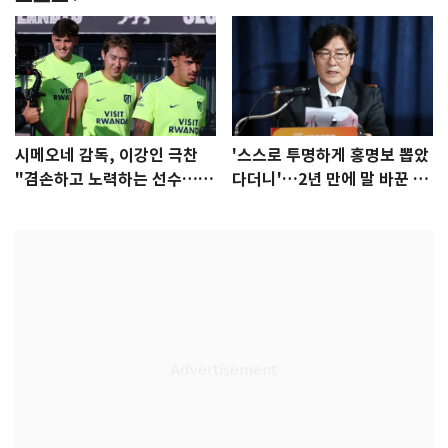
시메오네 감독, 이강인 극찬
'스스로 투명하게 홍명보 뽑았
"겸손하고 노력하는 선수…좋
다더니'…2년 만에 말 바꾼 이
은 첫인상"
임생