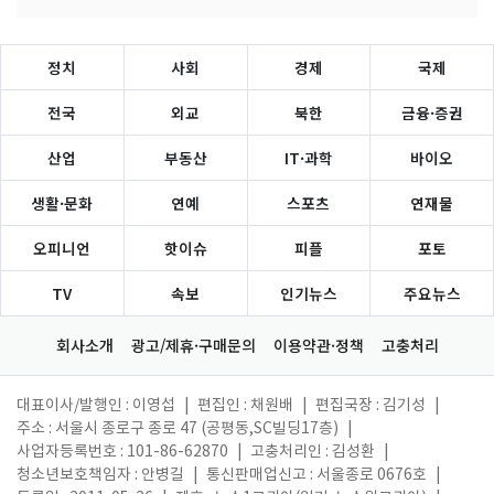
정치
사회
경제
국제
전국
외교
북한
금융·증권
산업
부동산
IT·과학
바이오
생활·문화
연예
스포츠
연재물
오피니언
핫이슈
피플
포토
TV
속보
인기뉴스
주요뉴스
회사소개
광고/제휴·구매문의
이용약관·정책
고충처리
대표이사/발행인 : 이영섭
|
편집인 : 채원배
|
편집국장 : 김기성
|
주소 : 서울시 종로구 종로 47 (공평동,SC빌딩17층)
|
사업자등록번호 : 101-86-62870
|
고충처리인 : 김성환
|
청소년보호책임자 : 안병길
|
통신판매업신고 : 서울종로 0676호
|