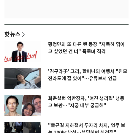
핫뉴스
황정민의 또 다른 팬 등장 "지독히 엮이
고 싶었던 건 너" 폭로녀 직격
'김구라子' 그리, 할머니외 여행서 "친모
전라도에 잘 있어"…유튜브서 언급
회춘실험 억만장자, '여친 생리혈' 냉동
고 보관…"자궁 내부 궁금해"
"출근길 지하철서 두자리 차지, 업무 보
는 100㎏ 남성…부딪히면 신경질"