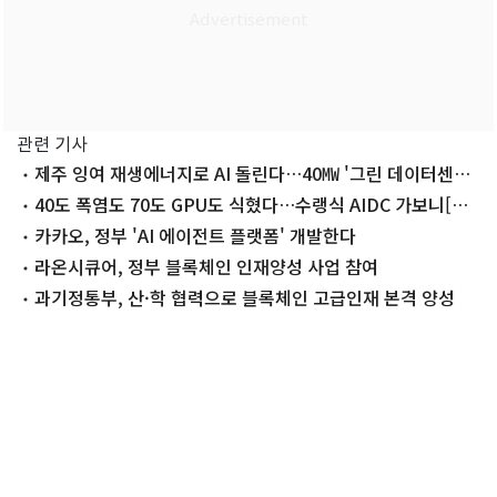
관련 기사
제주 잉여 재생에너지로 AI 돌린다…40㎿ '그린 데이터센터'
첫 발
40도 폭염도 70도 GPU도 식혔다…수랭식 AIDC 가보니[르
포]
카카오, 정부 'AI 에이전트 플랫폼' 개발한다
라온시큐어, 정부 블록체인 인재양성 사업 참여
과기정통부, 산·학 협력으로 블록체인 고급인재 본격 양성