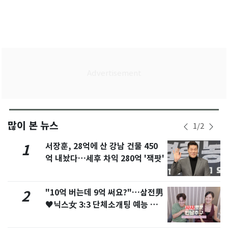
많이 본 뉴스
1
/
2
서장훈, 28억에 산 강남 건물 450
1
억 내놨다…세후 차익 280억 '잭팟'
"10억 버는데 9억 써요?"…삼전男
2
♥닉스女 3:3 단체소개팅 예능 화
제