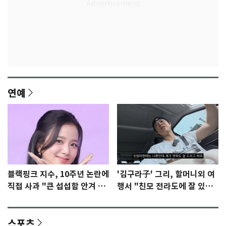
연예
블랙핑크 지수, 10주년 논란에
'김구라子' 그리, 할머니외 여
직접 사과 "큰 섭섭함 안겨 미
행서 "친모 전라도에 잘 있
안"
어"…유튜브서 언급
스포츠