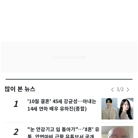
많이 본 뉴스
1
/
2
'10월 결혼' 45세 강균성…아내는
1
14세 연하 배우 유하진(종합)
"눈 안감기고 입 돌아가"…'8혼' 유
2
퉁, 안면마비 근황 유튜브서 공개