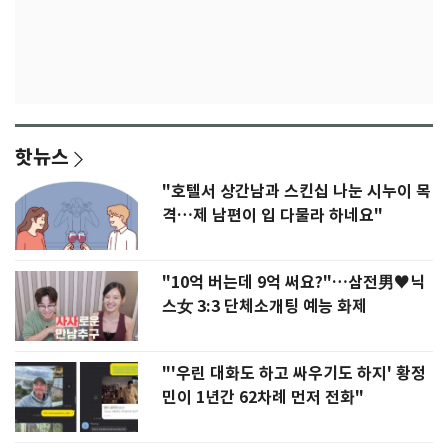
핫뉴스
"호텔서 상간남과 스킨십 나눈 시누이 목
격…제 남편이 입 다물라 하네요"
"10억 버는데 9억 써요?"…삼전男♥닉
스女 3:3 단체소개팅 예능 화제
"'우린 대화도 하고 싸우기도 하지' 황정
민이 1년간 62차례 먼저 전화"