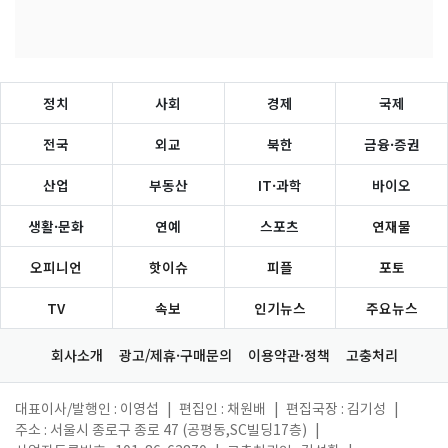
정치
사회
경제
국제
전국
외교
북한
금융·증권
산업
부동산
IT·과학
바이오
생활·문화
연예
스포츠
연재물
오피니언
핫이슈
피플
포토
TV
속보
인기뉴스
주요뉴스
회사소개
광고/제휴·구매문의
이용약관·정책
고충처리
대표이사/발행인 : 이영섭
|
편집인 : 채원배
|
편집국장 : 김기성
|
주소 : 서울시 종로구 종로 47 (공평동,SC빌딩17층)
|