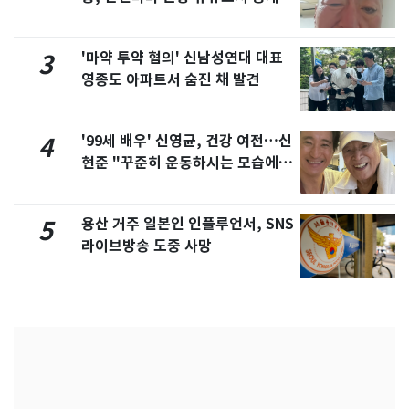
'마약 투약 혐의' 신남성연대 대표
3
영종도 아파트서 숨진 채 발견
'99세 배우' 신영균, 건강 여전…신
4
현준 "꾸준히 운동하시는 모습에 큰
자극"
용산 거주 일본인 인플루언서, SNS
5
라이브방송 도중 사망