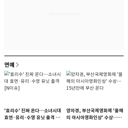
연예
'효리수' 진짜 온다…소녀시대
양자경, 부산국제영화제 '올해
효연·유리·수영 유닛 출격 [N
의 아시아영화인상' 수상…15
이슈]
년만에 부산 온다