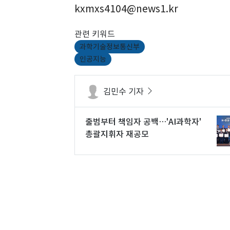
kxmxs4104@news1.kr
관련 키워드
과학기술정보통신부
인공지능
김민수 기자
출범부터 책임자 공백…'AI과학자'
총괄지휘자 재공모