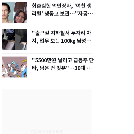
회춘실험 억만장자, '여친 생
리혈' 냉동고 보관…"자궁 내
부 궁금해"
"출근길 지하철서 두자리 차
지, 업무 보는 100㎏ 남성…
부딪히면 신경질"
"5500만원 날리고 급등주 단
타, 남은 건 빚뿐"…30대 여
성 파혼 위기