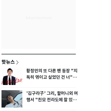
핫뉴스
황정민의 또 다른 팬 등장 "지
독히 엮이고 싶었던 건 너" 폭
로녀 직격
'김구라子' 그리, 할머니외 여
행서 "친모 전라도에 잘 있
어"…유튜브서 언급