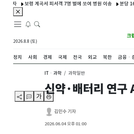
자
보령 계곡서 피서객 7명 벌에 쏘여 병원 이송
분당 1600세
크
2026.8.8 (토)
정치
사회
경제
국제
전국
외교
북한
금융ㆍ
ITㆍ과학
과학일반
신약·배터리 연구 A
가
김민수 기자
2026.06.04 오후 01:00