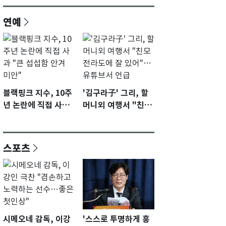
연예
블랙핑크 지수, 10주
'김구라子' 그리, 할
년 논란에 직접 사과
머니외 여행서 "친모
"큰 섭섭함 안겨 미
전라도에 잘 있어"…
안"
유튜브서 언급
스포츠
시메오네 감독, 이강
'스스로 투명하게 홍