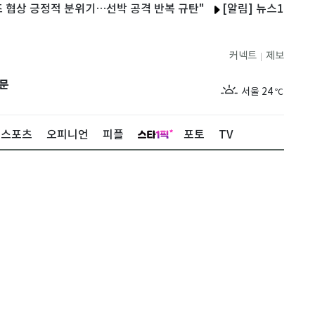
긍정적 분위기…선박 공격 반복 규탄"
[알림] 뉴스1 콘텐츠 저작권
커넥트
제보
|
제주
29
℃
문
서울
24
℃
부산
27
℃
스포츠
오피니언
피플
포토
TV
대구
27
℃
인천
26
℃
광주
28
℃
대전
27
℃
울산
26
℃
강릉
20
℃
제주
29
℃