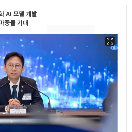
 AI 모델 개발
 마중물 기대
13호 태풍 '돌핀' 日오
6
키나와·가고시마현 접
근…26만명 대피령
[단독] 경찰, '김부장'
7