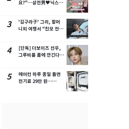
요?"…삼전男♥닉스女
제작사 회장
3:3 단체소개팅 예능 화
시장법 위반
제
'김구라子' 그리, 할머
낮 최고 37
3
8
니외 여행서 "친모 전라
속…전국 곳곳
도에 잘 있어"…유튜브
날씨]
서 언급
[단독] 더보이즈 선우,
[단독]중수
4
9
그루비룸 품에 안긴다…
수사관 경력
앳에어리어와 전속계약
진…법무사·
택' 유지
에어컨 하루 종일 틀면
'심판 성접대
5
10
전기료 29만 원…
었다…축구
450kWh 넘으면 '요금
에 부인 3회 
폭탄'