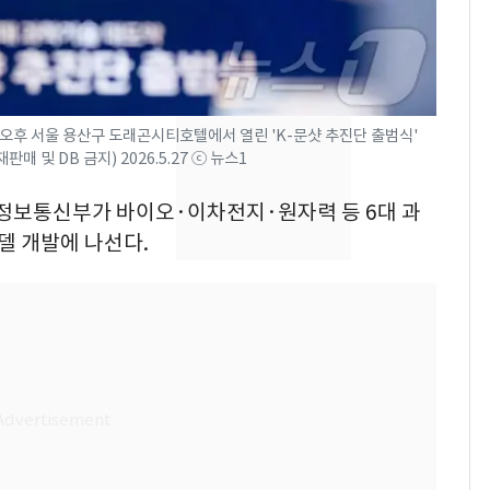
제작사 회장 수사…자본
시장법 위반 의혹
낮 최고 37도 폭염 계
8
속…전국 곳곳 비 [오늘
날씨]
오후 서울 용산구 도래곤시티호텔에서 열린 'K-문샷 추진단 출범식'
 및 DB 금지) 2026.5.27 ⓒ 뉴스1
[단독]중수청 가는 검찰
9
수사관 경력 합산 추
술정보통신부가 바이오·이차전지·원자력 등 6대 과
진…법무사·집행관 '혜
델 개발에 나선다.
택' 유지
'심판 성접대'가 끝 아니
10
었다…축구협회장 출장
에 부인 3회 동반 '펑펑'