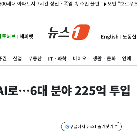
대 아파트서 7시간 정전…폭염 속 주민 불편
오만 "호르무즈 협상 
립토허브
해피펫
English
노동신
|
|
ITㆍ과학
증권
산업
부동산
바이오
생활ㆍ문화
연예
I로…6대 분야 225억 투입
구글에서 뉴스1 즐겨찾기