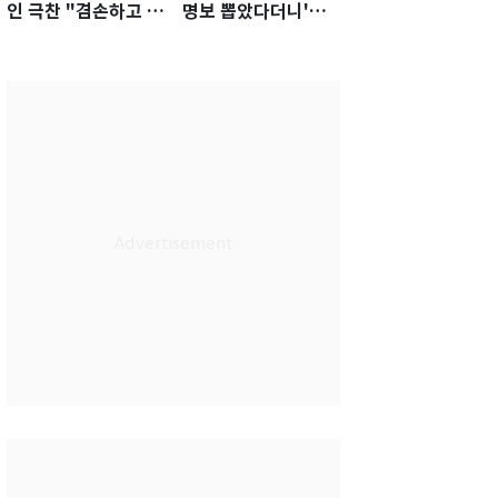
인 극찬 "겸손하고 노
명보 뽑았다더니'…2
력하는 선수…좋은
년 만에 말 바꾼 이임
첫인상"
생