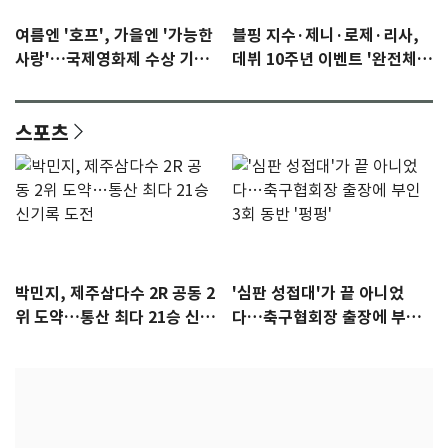
여름엔 '호프', 가을엔 '가능한
블핑 지수·제니·로제·리사,
사랑'…국제영화제 수상 기대
데뷔 10주년 이벤트 '완전체'
감 [N이슈]
참석 확정…기대감 UP
스포츠
박민지, 제주삼다수 2R 공동 2
'심판 성접대'가 끝 아니었
위 도약…통산 최다 21승 신기
다…축구협회장 출장에 부인
록 도전
3회 동반 '펑펑'