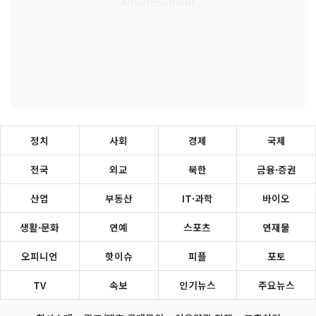
정치
사회
경제
국제
전국
외교
북한
금융·증권
산업
부동산
IT·과학
바이오
생활·문화
연예
스포츠
연재물
오피니언
핫이슈
피플
포토
TV
속보
인기뉴스
주요뉴스