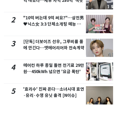
억 내놨다…세후 차익 280억 '잭팟'
"10억 버는데 9억 써요?"…삼전男
2
♥닉스女 3:3 단체소개팅 예능 화
제
[단독] 더보이즈 선우, 그루비룸 품
3
에 안긴다…앳에어리어와 전속계약
에어컨 하루 종일 틀면 전기료 29만
4
원…450kWh 넘으면 '요금 폭탄'
'효리수' 진짜 온다…소녀시대 효연
5
·유리·수영 유닛 출격 [N이슈]