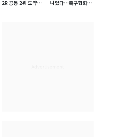
2R 공동 2위 도약…
니었다…축구협회장
통산 최다 21승 신기
출장에 부인 3회 동반
록 도전
'펑펑'