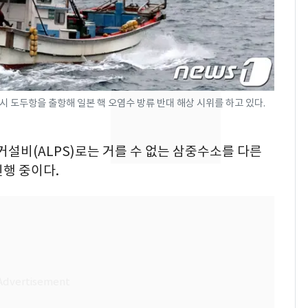
의실에 남자가 있어
요"…경찰 수사
[단독]중수청 가는 검찰
8
수사관 경력 합산 추
진…법무사·집행관 '혜
택' 유지
 도두항을 출항해 일본 핵 오염수 방류 반대 해상 시위를 하고 있다.
전남광주 화정역 인근서
9
교통사고로 40대 심정
지…6명 부상
거설비(ALPS)로는 거를 수 없는 삼중수소를 다른
행 중이다.
축구협회, 외국인 심판
10
들 10여명 대상 '성 접
대' 의혹…월드컵·올림
픽 예선 등