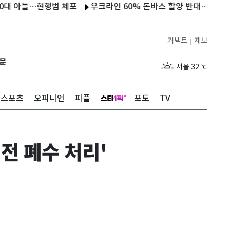
아들…현행범 체포
우크라인 60% 돈바스 할양 반대…61% "필요한 
커넥트
제보
|
제주
28
℃
문
서울
32
℃
부산
28
℃
스포츠
오피니언
피플
포토
TV
대구
29
℃
인천
30
℃
전 폐수 처리'
광주
30
℃
대전
29
℃
울산
28
℃
강릉
25
℃
제주
28
℃