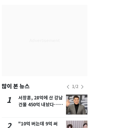
서울
32
℃
부산
28
℃
대구
29
℃
인천
30
℃
광주
30
℃
대전
29
℃
울산
28
℃
강릉
25
℃
많이 본 뉴스
1
/
2
제주
28
℃
서장훈, 28억에 산 강남
13호 태풍 '
1
6
건물 450억 내놨다…세
키나와·가고
후 차익 280억 '잭팟'
근…26만명
"10억 버는데 9억 써
"캐리비안 
2
7