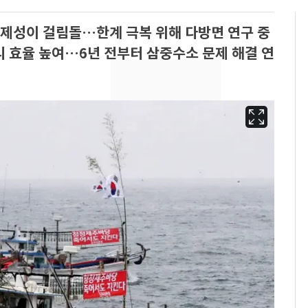
경제성이 걸림돌…한계 극복 위해 다방면 연구 중
리 효율 높여…6년 전부터 삼중수소 문제 해결 연
13호 태풍 '돌핀' 日오
6
키나와·가고시마현 접
근…26만명 대피령
"캐리비안 베이 여자 탈
7