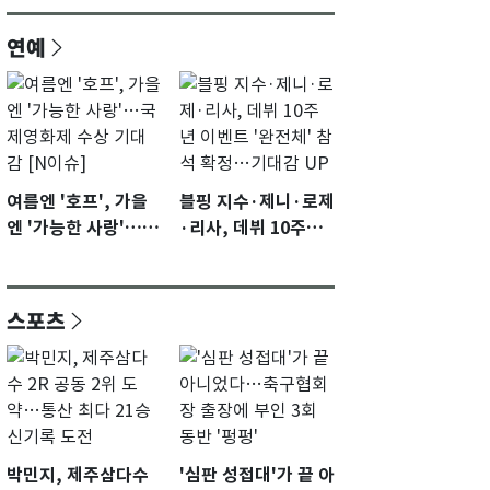
연예
여름엔 '호프', 가을
블핑 지수·제니·로제
엔 '가능한 사랑'…국
·리사, 데뷔 10주년
제영화제 수상 기대
이벤트 '완전체' 참석
감 [N이슈]
확정…기대감 UP
스포츠
박민지, 제주삼다수
'심판 성접대'가 끝 아