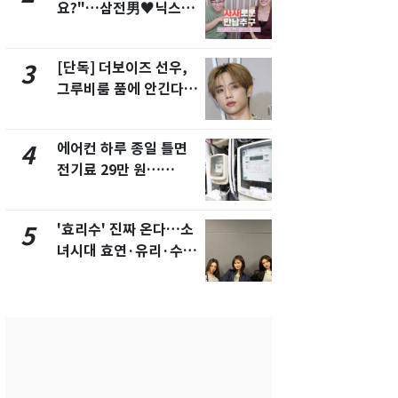
요?"…삼전男♥닉스女
의실에 남자
3:3 단체소개팅 예능 화
요"…경찰 
제
[단독] 더보이즈 선우,
[단독]중수
3
8
그루비룸 품에 안긴다…
수사관 경력
앳에어리어와 전속계약
진…법무사·
택' 유지
에어컨 하루 종일 틀면
전남광주 화
4
9
전기료 29만 원…
교통사고로 
450kWh 넘으면 '요금
지…6명 부
폭탄'
'효리수' 진짜 온다…소
축구협회, 
5
10
녀시대 효연·유리·수영
들 10여명 대
유닛 출격 [N이슈]
대' 의혹…
픽 예선 등