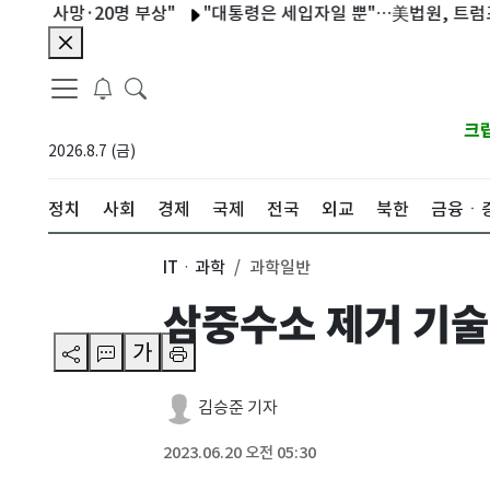
사망·20명 부상"
"대통령은 세입자일 뿐"…美법원, 트럼프 백악
크
2026.8.7 (금)
정치
사회
경제
국제
전국
외교
북한
금융ㆍ
ITㆍ과학
과학일반
삼중수소 제거 기술
가
김승준 기자
2023.06.20 오전 05:30