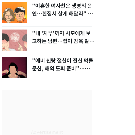
"이혼한 여사친은 생명의 은
인…한집서 살게 해달라" 남
편 요구에 '절망'
"내 '치부'까지 시모에게 보
고하는 남편…집이 감옥 같
다" 아내 고통
"예비 신랑 절친이 전신 먹물
문신, 해외 도피 준비"…예비
신부 '혼란'