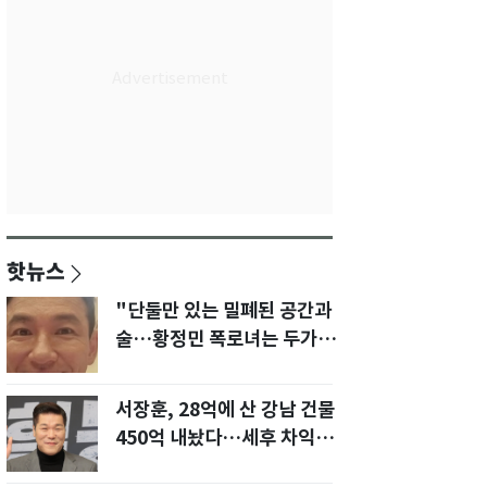
핫뉴스
"단둘만 있는 밀폐된 공간과
술…황정민 폭로녀는 두가지
에 집착했다"
서장훈, 28억에 산 강남 건물
450억 내놨다…세후 차익
280억 '잭팟'