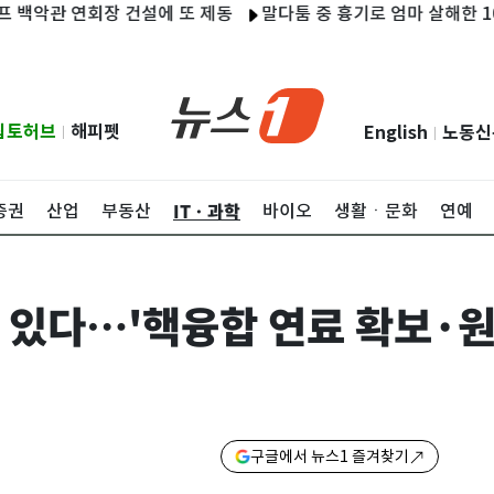
관 연회장 건설에 또 제동
말다툼 중 흉기로 엄마 살해한 10대 
립토허브
해피펫
English
노동신
|
|
ITㆍ과학
증권
산업
부동산
바이오
생활ㆍ문화
연예
 있다…'핵융합 연료 확보·원
구글에서 뉴스1 즐겨찾기