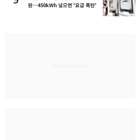
5
원…450kWh 넘으면 '요금 폭탄'