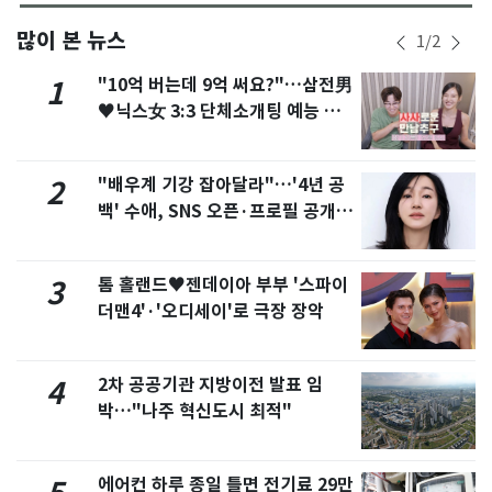
많이 본 뉴스
1
/
2
"10억 버는데 9억 써요?"…삼전男
1
♥닉스女 3:3 단체소개팅 예능 화
제
"배우계 기강 잡아달라"…'4년 공
2
백' 수애, SNS 오픈·프로필 공개
화제
톰 홀랜드♥젠데이아 부부 '스파이
3
더맨4'·'오디세이'로 극장 장악
2차 공공기관 지방이전 발표 임
4
박…"나주 혁신도시 최적"
에어컨 하루 종일 틀면 전기료 29만