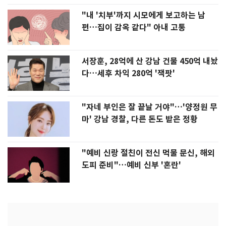
"내 '치부'까지 시모에게 보고하는 남
편…집이 감옥 같다" 아내 고통
서장훈, 28억에 산 강남 건물 450억 내놨
다…세후 차익 280억 '잭팟'
"자네 부인은 잘 끝날 거야"…'양정원 무
마' 강남 경찰, 다른 돈도 받은 정황
"예비 신랑 절친이 전신 먹물 문신, 해외
도피 준비"…예비 신부 '혼란'