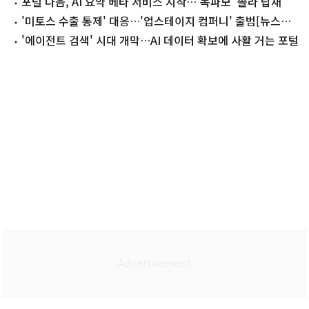
용화
포털 다음, AI 요약 베타 서비스 시작…'독파모' 솔라 탑재
'미토스 수출 통제' 대응…'업스테이지 컴퍼니' 출범[뉴스잇
(IT)쥬]
'에이전트 검색' 시대 개막…AI 데이터 확보에 사활 거는 포털