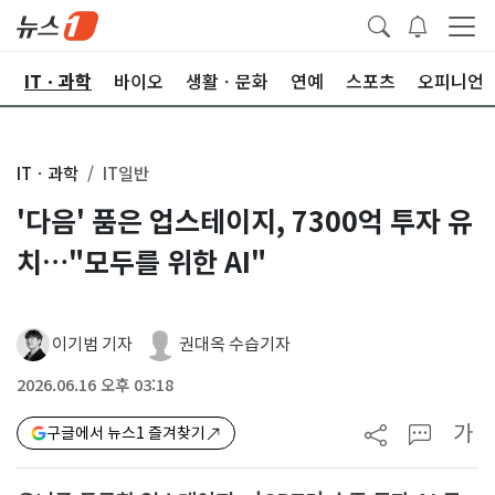
산
ITㆍ과학
바이오
생활ㆍ문화
연예
스포츠
오피니언
ITㆍ과학
IT일반
'다음' 품은 업스테이지, 7300억 투자 유
치…"모두를 위한 AI"
이기범 기자
권대옥 수습기자
2026.06.16 오후 03:18
가
구글에서 뉴스1 즐겨찾기