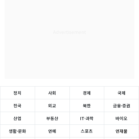
정치
사회
경제
국제
전국
외교
북한
금융·증권
산업
부동산
IT·과학
바이오
생활·문화
연예
스포츠
연재물