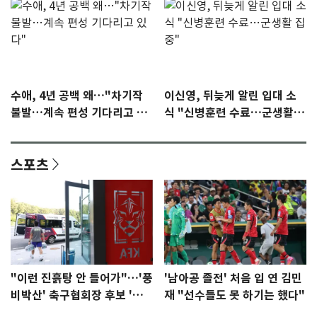
수애, 4년 공백 왜…"차기작
이신영, 뒤늦게 알린 입대 소
불발…계속 편성 기다리고 있
식 "신병훈련 수료…군생활
다"
집중"
스포츠
"이런 진흙탕 안 들어가"…'풍
'남아공 졸전' 처음 입 연 김민
비박산' 축구협회장 후보 '실
재 "선수들도 못 하기는 했다"
종'