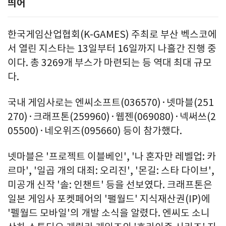
띄어
한국게임산업협회(K-GAMES) 주최로 부산 벡스코에
서 열린 지스타는 13일부터 16일까지 나흘간 진행 중
이다. 총 3269개 부스가 마련되는 등 역대 최대 규모
다.
국내 게임사로는 엔씨소프트(036570)·넷마블(251
270)·크래프톤(259960)·웹젠(069080)·넥써쓰(2
05500)·네오위즈(095660) 등이 참가했다.
넷마블은 '프로젝트 이블베인', '나 혼자만 레벨업: 카
르마', '일곱 개의 대죄: 오리진', '몬길: 스타 다이브',
미공개 신작 '솔: 인챈트' 등을 선보였다. 크래프톤은
일본 게임사 포켓페어의 '팰월드' 지식재산권(IP)에
'펠월드 모바일'의 개발 소식을 알렸다. 엔씨도 소니