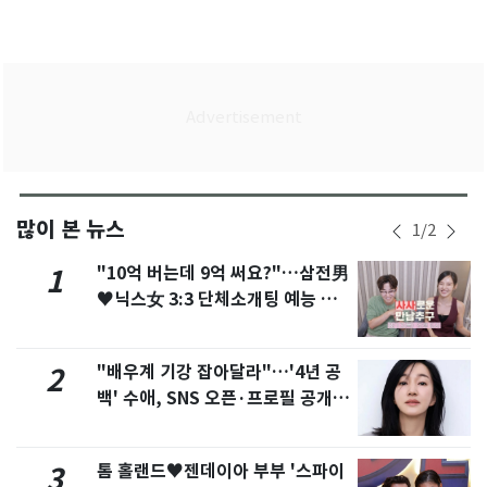
많이 본 뉴스
1
/
2
"10억 버는데 9억 써요?"…삼전男
1
♥닉스女 3:3 단체소개팅 예능 화
제
"배우계 기강 잡아달라"…'4년 공
2
백' 수애, SNS 오픈·프로필 공개
화제
톰 홀랜드♥젠데이아 부부 '스파이
3