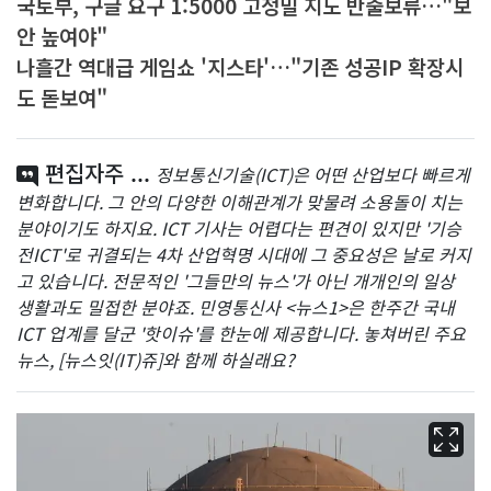
국토부, 구글 요구 1:5000 고정밀 지도 반출보류…"보
안 높여야"
나흘간 역대급 게임쇼 '지스타'…"기존 성공IP 확장시
도 돋보여"
편집자주 ...
정보통신기술(ICT)은 어떤 산업보다 빠르게
변화합니다. 그 안의 다양한 이해관계가 맞물려 소용돌이 치는
분야이기도 하지요. ICT 기사는 어렵다는 편견이 있지만 '기승
전ICT'로 귀결되는 4차 산업혁명 시대에 그 중요성은 날로 커지
고 있습니다. 전문적인 '그들만의 뉴스'가 아닌 개개인의 일상
생활과도 밀접한 분야죠. 민영통신사 <뉴스1>은 한주간 국내
ICT 업계를 달군 '핫이슈'를 한눈에 제공합니다. 놓쳐버린 주요
뉴스, [뉴스잇(IT)쥬]와 함께 하실래요?