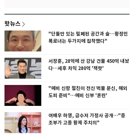
핫뉴스
"단둘만 있는 밀폐된 공간과 술…황정민
폭로녀는 두가지에 집착했다"
서장훈, 28억에 산 강남 건물 450억 내놨
다…세후 차익 280억 '잭팟'
"예비 신랑 절친이 전신 먹물 문신, 해외
도피 준비"…예비 신부 '혼란'
여배우 하영, 금수저 가정사 공개…"증
조부가 고종 황제 주치의"