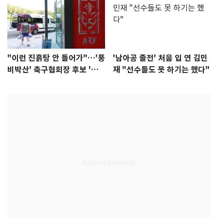
"이런 진흙탕 안 들어가"…'풍
'남아공 졸전' 처음 입 연 김민
비박산' 축구협회장 후보 '실
재 "선수들도 못 하기는 했다"
종'