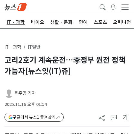
산
ITㆍ과학
바이오
생활ㆍ문화
연예
스포츠
오피니언
ITㆍ과학
IT일반
고리2호기 계속운전…李정부 원전 정책
가늠자[뉴스잇(IT)쥬]
윤주영 기자
2025.11.16 오후 01:54
가
구글에서 뉴스1 즐겨찾기