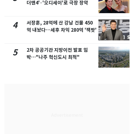
더맨4'·'오디세이'로 극장 장악
서장훈, 28억에 산 강남 건물 450
4
억 내놨다…세후 차익 280억 '잭팟'
2차 공공기관 지방이전 발표 임
5
박…"나주 혁신도시 최적"