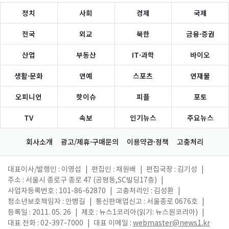
정치
사회
경제
국제
전국
외교
북한
금융·증권
산업
부동산
IT·과학
바이오
생활·문화
연예
스포츠
연재물
오피니언
핫이슈
피플
포토
TV
속보
인기뉴스
주요뉴스
회사소개
광고/제휴·구매문의
이용약관·정책
고충처리
대표이사/발행인 : 이영섭
|
편집인 : 채원배
|
편집국장 : 김기성
|
주소 : 서울시 종로구 종로 47 (공평동,SC빌딩17층)
|
사업자등록번호 : 101-86-62870
|
고충처리인 : 김성환
|
청소년보호책임자 : 안병길
|
통신판매업신고 : 서울종로 0676호
|
등록일 : 2011. 05. 26
|
제호 : 뉴스1코리아(읽기: 뉴스원코리아)
|
대표 전화 : 02-397-7000
|
대표 이메일 :
webmaster@news1.kr