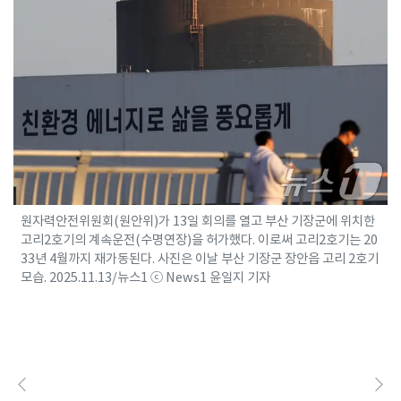
원자력안전위원회(원안위)가 13일 회의를 열고 부산 기장군에 위치한
고리2호기의 계속운전(수명연장)을 허가했다. 이로써 고리2호기는 20
33년 4월까지 재가동된다. 사진은 이날 부산 기장군 장안읍 고리 2호기
모습. 2025.11.13/뉴스1 ⓒ News1 윤일지 기자