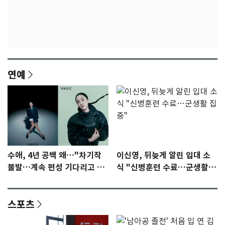
연예
수애, 4년 공백 왜…"차기작
이신영, 뒤늦게 알린 입대 소
불발…계속 편성 기다리고 있
식 "신병훈련 수료…군생활
다"
집중"
스포츠