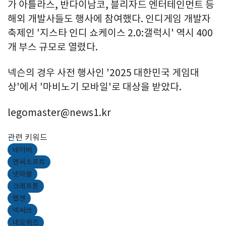
가 아틀라스, 반다이남코, 블리자드 엔터테인먼트 등
해외 개발사들도 행사에 참여했다. 인디게임 개발자
축제인 '지스타 인디 쇼케이스 2.0:갤럭시' 역시 400
개 부스 규모로 열렸다.
넥슨의 경우 사전 행사인 '2025 대한민국 게임대
상'에서 '마비노기 모바일'로 대상을 받았다.
legomaster@news1.kr
관련 키워드
네이버
엔씨소프트
넷마블
크래프톤
웹젠
넥써쓰
네오위즈