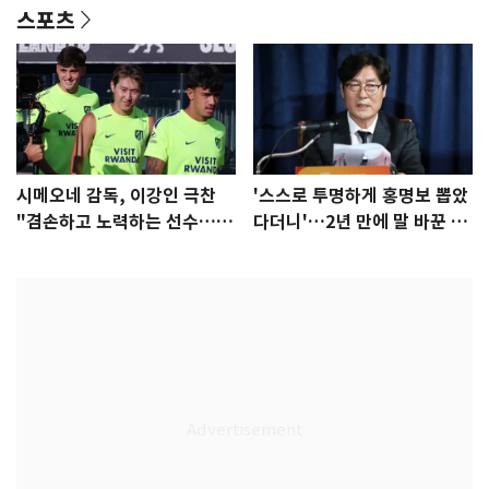
스포츠
시메오네 감독, 이강인 극찬
'스스로 투명하게 홍명보 뽑았
"겸손하고 노력하는 선수…좋
다더니'…2년 만에 말 바꾼 이
은 첫인상"
임생