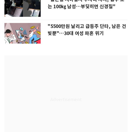
는 100㎏ 남성…부딪히면 신경질"
"5500만원 날리고 급등주 단타, 남은 건
빚뿐"…30대 여성 파혼 위기