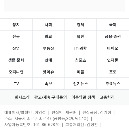
정치
사회
경제
국제
전국
외교
북한
금융·증권
산업
부동산
IT·과학
바이오
생활·문화
연예
스포츠
연재물
오피니언
핫이슈
피플
포토
TV
속보
인기뉴스
주요뉴스
회사소개
광고/제휴·구매문의
이용약관·정책
고충처리
대표이사/발행인 : 이영섭
|
편집인 : 채원배
|
편집국장 : 김기성
|
주소 : 서울시 종로구 종로 47 (공평동,SC빌딩17층)
|
사업자등록번호 : 101-86-62870
|
고충처리인 : 김성환
|