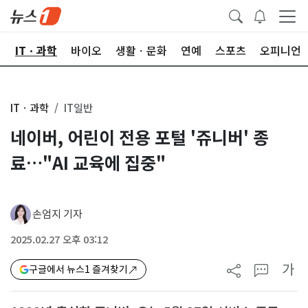
산
ITㆍ과학
바이오
생활ㆍ문화
연예
스포츠
오피니언
ITㆍ과학
IT일반
네이버, 어린이 전용 포털 '쥬니버' 종
료…"AI 교육에 집중"
손엄지 기자
2025.02.27 오후 03:12
가
구글에서 뉴스1 즐겨찾기