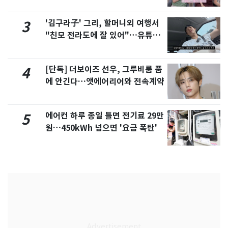
제
'김구라子' 그리, 할머니외 여행서
3
"친모 전라도에 잘 있어"…유튜브
서 언급
[단독] 더보이즈 선우, 그루비룸 품
4
에 안긴다…앳에어리어와 전속계약
에어컨 하루 종일 틀면 전기료 29만
5
원…450kWh 넘으면 '요금 폭탄'