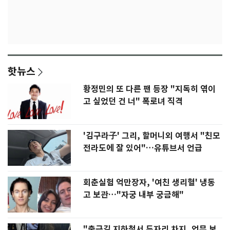
핫뉴스
황정민의 또 다른 팬 등장 "지독히 엮이
고 싶었던 건 너" 폭로녀 직격
'김구라子' 그리, 할머니외 여행서 "친모
전라도에 잘 있어"…유튜브서 언급
회춘실험 억만장자, '여친 생리혈' 냉동
고 보관…"자궁 내부 궁금해"
"출근길 지하철서 두자리 차지, 업무 보