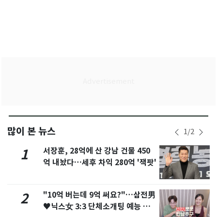
많이 본 뉴스
1
/
2
서장훈, 28억에 산 강남 건물 450
1
억 내놨다…세후 차익 280억 '잭팟'
"10억 버는데 9억 써요?"…삼전男
2
♥닉스女 3:3 단체소개팅 예능 화