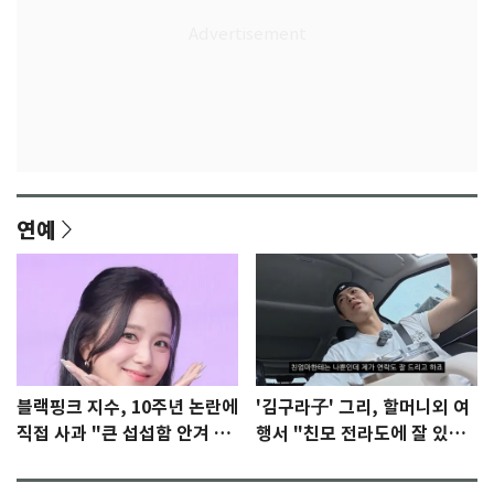
연예
블랙핑크 지수, 10주년 논란에
'김구라子' 그리, 할머니외 여
직접 사과 "큰 섭섭함 안겨 미
행서 "친모 전라도에 잘 있
안"
어"…유튜브서 언급