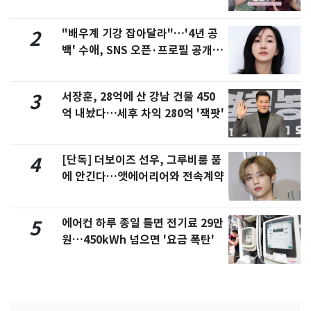
제
"배우계 기강 잡아달라"…'4년 공
2
백' 수애, SNS 오픈·프로필 공개
화제
서장훈, 28억에 산 강남 건물 450
3
억 내놨다…세후 차익 280억 '잭팟'
[단독] 더보이즈 선우, 그루비룸 품
4
에 안긴다…앳에어리어와 전속계약
에어컨 하루 종일 틀면 전기료 29만
5
원…450kWh 넘으면 '요금 폭탄'