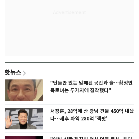
핫뉴스
"단둘만 있는 밀폐된 공간과 술…황정민
폭로녀는 두가지에 집착했다"
서장훈, 28억에 산 강남 건물 450억 내놨
다…세후 차익 280억 '잭팟'