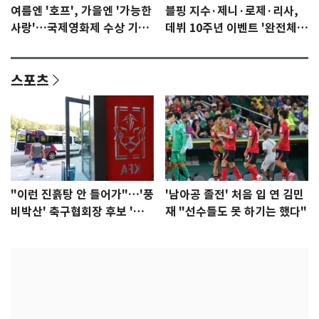
여름엔 '호프', 가을엔 '가능한
블핑 지수·제니·로제·리사,
사랑'…국제영화제 수상 기대
데뷔 10주년 이벤트 '완전체'
감 [N이슈]
참석 확정…기대감 UP
스포츠
"이런 진흙탕 안 들어가"…'풍
'남아공 졸전' 처음 입 연 김민
비박산' 축구협회장 후보 '실
재 "선수들도 못 하기는 했다"
종'