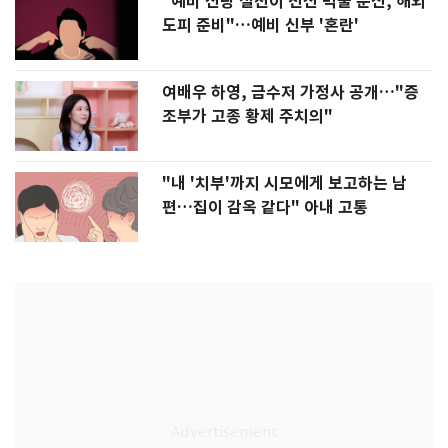
"예비 신랑 절친이 전신 먹물 문신, 해외
도피 준비"…예비 신부 '혼란'
여배우 하영, 금수저 가정사 공개…"증
조부가 고종 황제 주치의"
"내 '치부'까지 시모에게 보고하는 남
편…집이 감옥 같다" 아내 고통