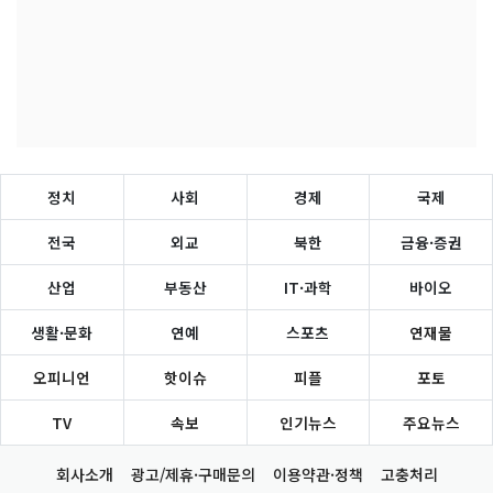
정치
사회
경제
국제
전국
외교
북한
금융·증권
산업
부동산
IT·과학
바이오
생활·문화
연예
스포츠
연재물
오피니언
핫이슈
피플
포토
TV
속보
인기뉴스
주요뉴스
회사소개
광고/제휴·구매문의
이용약관·정책
고충처리