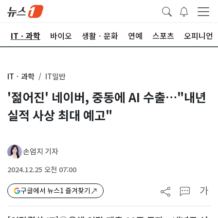
산
ITㆍ과학
바이오
생활ㆍ문화
연예
스포츠
오피니언
ITㆍ과학
IT일반
'젊어진' 네이버, 중동에 AI 수출…"내년
실적 사상 최대 예고"
손엄지 기자
2024.12.25 오전 07:00
가
구글에서 뉴스1 즐겨찾기