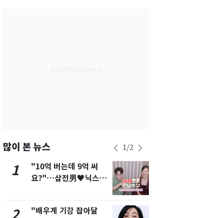
서울
29
℃
부산
26
℃
대구
26
℃
인천
27
℃
광주
25
℃
대전
26
℃
울산
25
℃
강릉
23
℃
많이 본 뉴스
1
/
2
제주
26
℃
"10억 버는데 9억 써
[단독]"이번
1
6
요?"…삼전男♥닉스女
현, 토스역
3:3 단체소개팅 예능 화
울 지하철에
제
새겼다
"배우계 기강 잡아달
펄펄 끓는 서
2
7