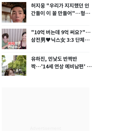
허지웅 "우리가 지지했던 인
간들이 이 꼴 만들어"…형소
법 개정안에 발끈
"10억 버는데 9억 써요?"…
삼전男♥닉스女 3:3 단체소
개팅 예능 화제
유하진, 민낯도 반짝반
짝…'14세 연상 예비남편' 강
균성이 반한 청순 미모