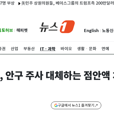
상
美민주 상원의원들, 베이스그룹의 트럼프측 200만달러 지급 
립토허브
해피펫
English
노동신
|
|
ITㆍ과학
증권
산업
부동산
바이오
생활ㆍ문화
연예
, 안구 주사 대체하는 점안액
구글에서 뉴스1 즐겨찾기