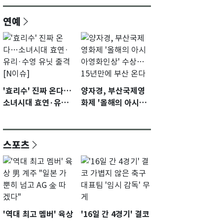
연예
'효리수' 진짜 온다…
양자경, 부산국제영
소녀시대 효연·유리·
화제 '올해의 아시아
수영 유닛 출격 [N이
영화인상' 수상…15
슈]
년만에 부산 온다
스포츠
'역대 최고 멤버' 육상
'16일 간 4경기' 결코