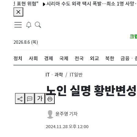
표현 위협"
시리아 수도 외곽 택시 폭발…최소 1명 사망·7명 부
크
2026.8.6 (목)
정치
사회
경제
국제
전국
외교
북한
금융ㆍ
ITㆍ과학
IT일반
노인 실명 황반변성
가
윤주영 기자
2024.11.28 오후 12:00