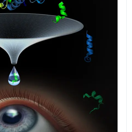
돌파하나…한낮 39도
폭염[오늘날씨]
SK하이닉스 또 프리마
8
켓 하한가…달랑 11주
에 시초가 소동
"캐리비안 베이 여자 탈
9
의실에 남자가 있어
요"…경찰 수사
전남광주통합특별시 정
10
무부시장 후보 백승주·
윤난실 지명