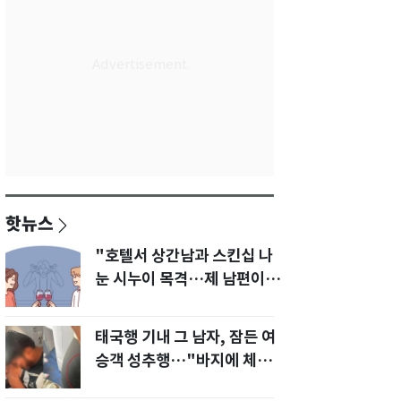
핫뉴스
"호텔서 상간남과 스킨십 나
눈 시누이 목격…제 남편이
입 다물라 하네요"
태국행 기내 그 남자, 잠든 여
승객 성추행…"바지에 체액
까지 묻었다"