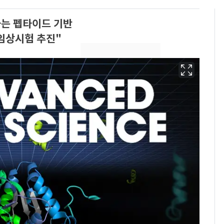
하는 펩타이드 기반
임상시험 추진"
[단독]"이번 역은 신논
6
현, 토스역입니다"…서
울 지하철에 토스 이름
새겼다
펄펄 끓는 서울, 40도
7