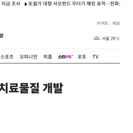
조사
美월가 대형 사모펀드 무더기 해킹 표적…전화로 IT직원 사칭
커넥트
제보
|
제주
26
℃
문
서울
29
℃
부산
26
℃
스포츠
오피니언
피플
포토
TV
대구
26
℃
인천
27
℃
 치료물질 개발
광주
25
℃
대전
26
℃
울산
25
℃
강릉
23
℃
제주
26
℃