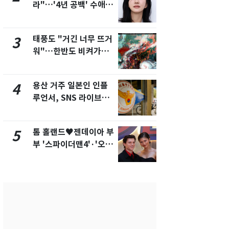
라"…'4년 공백' 수애,
돌파하나…한
SNS 오픈·프로필 공개
폭염[오늘날
화제
태풍도 "거긴 너무 뜨거
SK하이닉스
3
8
워"…한반도 비켜가는
켓 하한가…
'돌핀'과 '찬홈'
에 시초가 
용산 거주 일본인 인플
"캐리비안 
4
9
루언서, SNS 라이브방
의실에 남자
송 도중 사망
요"…경찰 
톰 홀랜드♥젠데이아 부
전남광주통
5
10
부 '스파이더맨4'·'오디
무부시장 후
세이'로 극장 장악
윤난실 지명