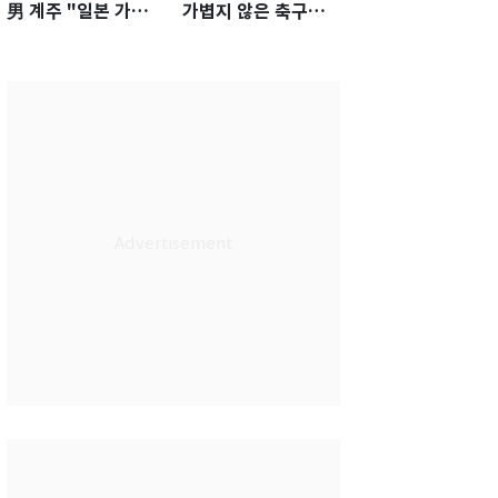
男 계주 "일본 가뿐히
가볍지 않은 축구대
넘고 AG 金 따겠다"
표팀 '임시 감독' 무게