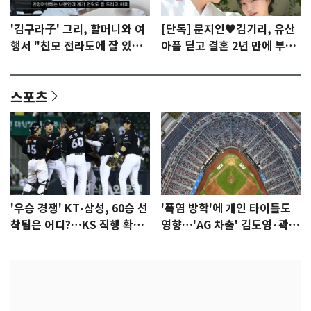
'김구라子' 그리, 할머니와 여
[단독] 문지인♥김기리, 유산
행서 "친모 전라도에 잘 있
아픔 딛고 결혼 2년 만에 부모
어"…유튜브서 언급
됐다…7일 득남
스포츠
'우승 경쟁' KT-삼성, 60승 선
'폭염 방학'에 개인 타이틀도
착팀은 어디?…KS 직행 확률
영향…'AG 차출' 김도영·곽빈
77.8%
울상