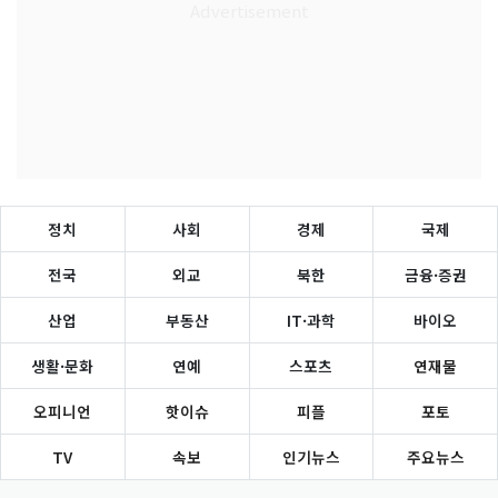
정치
사회
경제
국제
전국
외교
북한
금융·증권
산업
부동산
IT·과학
바이오
생활·문화
연예
스포츠
연재물
오피니언
핫이슈
피플
포토
TV
속보
인기뉴스
주요뉴스