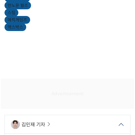
언노운 월즈
스팀
에픽게임즈
엑스박스
김민재 기자