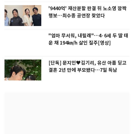
'9440억' 재산분할 판결 뒤 노소영 깜짝
행보…최수종 공연장 찾았다
"엄마 무서워, 내릴래"…4·6세 두 딸 태
운 채 194㎞/h 살인 질주[영상]
[단독] 문지인♥김기리, 유산 아픔 딛고
결혼 2년 만에 부모됐다…7일 득남