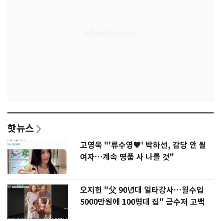
핫뉴스
고영욱 "'류수영♥' 박하선, 감당 안 될
여자…계속 명품 사 나를 것"
오지헌 "父 90년대 일타강사…월수입
5000만원에 100평대 집" 금수저 고백