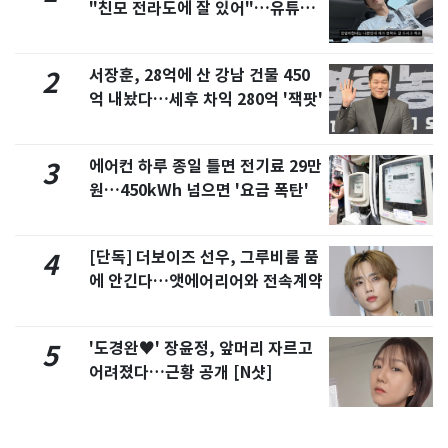
"친모 전라도에 잘 있어"…유튜브
서 언급
서장훈, 28억에 산 강남 건물 450
2
억 내놨다…세후 차익 280억 '잭팟'
에어컨 하루 종일 틀면 전기료 29만
3
원…450kWh 넘으면 '요금 폭탄'
[단독] 더보이즈 선우, 그루비룸 품
4
에 안긴다…앳에어리어와 전속계약
'도경완♥' 장윤정, 앞머리 자르고
5
어려졌다…근황 공개 [N샷]