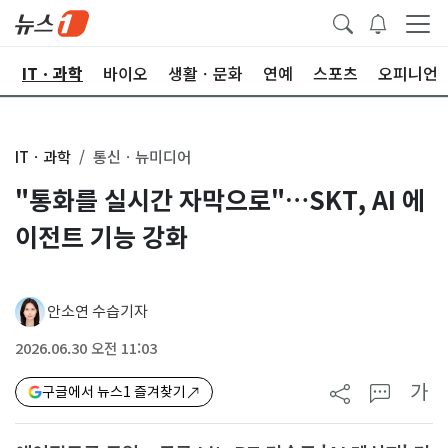
산
ITㆍ과학
바이오
생활ㆍ문화
연예
스포츠
오피니언
ITㆍ과학
통신ㆍ뉴미디어
"통화를 실시간 자막으로"…SKT, AI 에
이전트 기능 강화
안소연 수습기자
2026.06.30 오전 11:03
가
구글에서 뉴스1 즐겨찾기