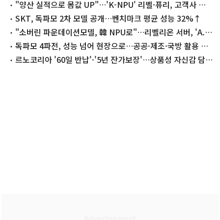
"양산 실적으로 몸값 UP"…'K-NPU' 리벨·퓨리, 고객사 확
보 시험대
SKT, 독파모 2차 모델 공개…벤치마크 평균 성능 32%↑
"소버린 파운데이션모델, 韓 NPU로"…리벨리온 서버, 'A.X
K1' 구동
독파모 4파전, 성능 넘어 현장으로…공공·제조·국방 활용 확
대
르노코리아 '60일 반납'·'5년 잔가보장'…상품성 자신감 담았
다