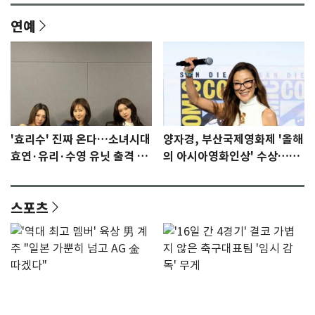
연예
'효리수' 진짜 온다…소녀시대
양자경, 부산국제영화제 '올해
효연·유리·수영 유닛 출격 [N
의 아시아영화인상' 수상…15
이슈]
년만에 부산 온다
스포츠