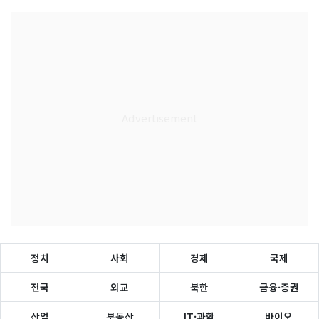
정치
사회
경제
국제
전국
외교
북한
금융·증권
산업
부동산
IT·과학
바이오