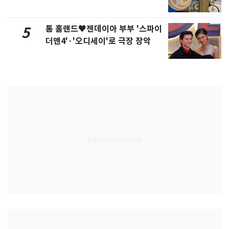
톰 홀랜드♥젠데이아 부부 '스파이
5
더맨4'·'오디세이'로 극장 장악