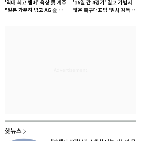
'역대 최고 멤버' 육상 男 계주
'16일 간 4경기' 결코 가볍지
"일본 가뿐히 넘고 AG 金 따겠
않은 축구대표팀 '임시 감독'
다"
무게
핫뉴스