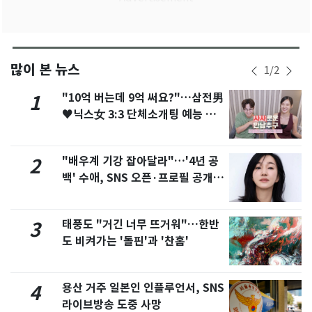
많이 본 뉴스
1
/
2
"10억 버는데 9억 써요?"…삼전男
1
♥닉스女 3:3 단체소개팅 예능 화
제
"배우계 기강 잡아달라"…'4년 공
2
백' 수애, SNS 오픈·프로필 공개
화제
태풍도 "거긴 너무 뜨거워"…한반
3
도 비켜가는 '돌핀'과 '찬홈'
용산 거주 일본인 인플루언서, SNS
4
라이브방송 도중 사망