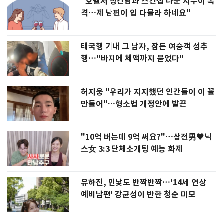
"호텔서 상간남과 스킨십 나눈 시누이 목
격…제 남편이 입 다물라 하네요"
태국행 기내 그 남자, 잠든 여승객 성추
행…"바지에 체액까지 묻었다"
허지웅 "우리가 지지했던 인간들이 이 꼴
만들어"…형소법 개정안에 발끈
"10억 버는데 9억 써요?"…삼전男♥닉
스女 3:3 단체소개팅 예능 화제
유하진, 민낯도 반짝반짝…'14세 연상
예비남편' 강균성이 반한 청순 미모