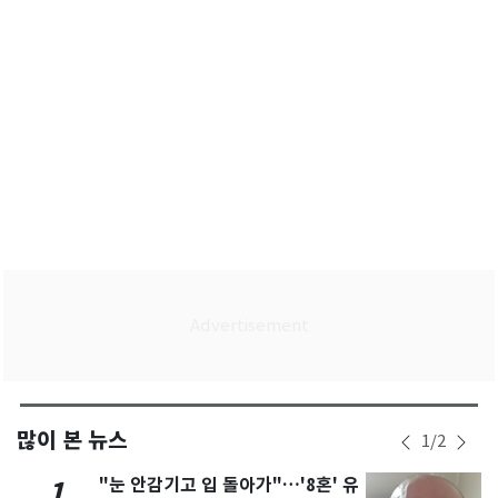
많이 본 뉴스
1
/
2
"눈 안감기고 입 돌아가"…'8혼' 유
1