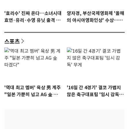
'효리수' 진짜 온다…소녀시대
양자경, 부산국제영화제 '올해
효연·유리·수영 유닛 출격 [N
의 아시아영화인상' 수상…15
이슈]
년만에 부산 온다
스포츠
'역대 최고 멤버' 육상 男 계주
'16일 간 4경기' 결코 가볍지
"일본 가뿐히 넘고 AG 金 따겠
않은 축구대표팀 '임시 감독'
다"
무게