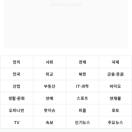
정치
사회
경제
국제
전국
외교
북한
금융·증권
산업
부동산
IT·과학
바이오
생활·문화
연예
스포츠
연재물
오피니언
핫이슈
피플
포토
TV
속보
인기뉴스
주요뉴스