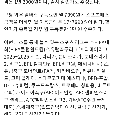
격은 1만 2000원이나, 출시 할인가로 추정된다.
쿠팡 와우 멤버십 구독료인 월 7890원에 스포츠패스
금액을 더하면 월 이용금액은 1만 7890원이 된다. 할
인가가 종료될 경우 월 구독료만 2만 원 수준이다.
이번 패스를 통해 볼수 있는 스포츠 리그는 △FIFA대
회(FIFA클럽월드컵)△유럽축구리그(프리미어리그
2025~2026 시즌, 라리가, 분데스리가, 분데스리가
2, 리그1, EFL 챔피언십 EFL리그원, 에레디비시) △
유럽축구 토너먼트(FA컵, 카라바오컵, 커뮤니티쉴
드, 코파 델레이, 수페르코파데 에스파냐, DFB-포칼,
DFL-슈퍼컵, 쿠프드프랑스, 트로페데 샹피옹, 버투트
로피) △아시아축구(AFC아시안컵, AFC챔피언스리
그 엘리트, AFC챔피언스리그2, 기타AFC주관 국제
대회) △세계축구(월드컵남미 예선, 클럽 친선경기,
해외 국가 친선경기) 등이다.