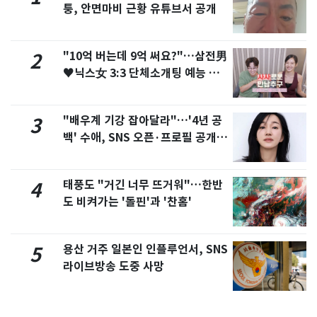
퉁, 안면마비 근황 유튜브서 공개
"10억 버는데 9억 써요?"…삼전男
2
♥닉스女 3:3 단체소개팅 예능 화
제
"배우계 기강 잡아달라"…'4년 공
3
백' 수애, SNS 오픈·프로필 공개
화제
태풍도 "거긴 너무 뜨거워"…한반
4
도 비켜가는 '돌핀'과 '찬홈'
용산 거주 일본인 인플루언서, SNS
5
라이브방송 도중 사망