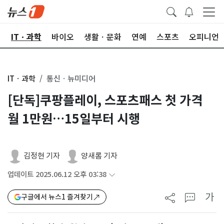
산
ITㆍ과학
바이오
생활ㆍ문화
연예
스포츠
오피니언
ITㆍ과학
통신ㆍ뉴미디어
[단독]쿠팡플레이, 스포츠패스 첫 가격
월 1만원…15일부터 시행
김정현 기자
양새롬 기자
업데이트 2025.06.12 오후 03:38
가
구글에서 뉴스1 즐겨찾기