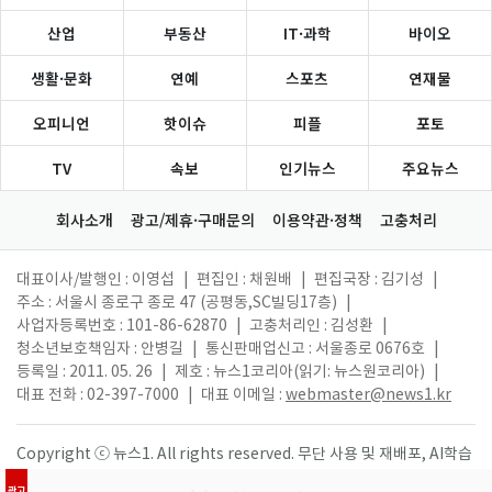
산업
부동산
IT·과학
바이오
생활·문화
연예
스포츠
연재물
오피니언
핫이슈
피플
포토
TV
속보
인기뉴스
주요뉴스
회사소개
광고/제휴·구매문의
이용약관·정책
고충처리
대표이사/발행인 : 이영섭
|
편집인 : 채원배
|
편집국장 : 김기성
|
주소 : 서울시 종로구 종로 47 (공평동,SC빌딩17층)
|
사업자등록번호 : 101-86-62870
|
고충처리인 : 김성환
|
청소년보호책임자 : 안병길
|
통신판매업신고 : 서울종로 0676호
|
등록일 : 2011. 05. 26
|
제호 : 뉴스1코리아(읽기: 뉴스원코리아)
|
대표 전화 : 02-397-7000
|
대표 이메일 :
webmaster@news1.kr
Copyright ⓒ 뉴스1. All rights reserved. 무단 사용 및 재배포, AI학습
활용 금지.
광고