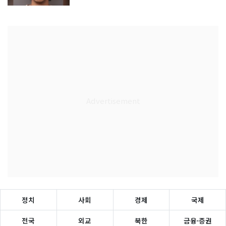
정치
사회
경제
국제
전국
외교
북한
금융·증권