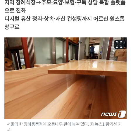
지역 장례식장→추모·요양·보험·구독 상담 복합 플랫폼
으로 진화
디지털 유산 정리·상속·재산 컨설팅까지 어르신 원스톱
창구로
서울의 한 장례용품점에 오동나무 관이 놓여 있다. ⓒ 뉴스1 황기선 기
자