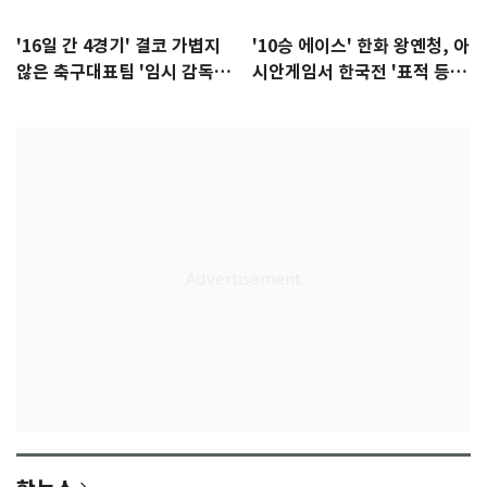
'16일 간 4경기' 결코 가볍지
'10승 에이스' 한화 왕옌청, 아
않은 축구대표팀 '임시 감독'
시안게임서 한국전 '표적 등
무게
판' 가능성