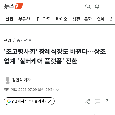
권
산업
부동산
ITㆍ과학
바이오
생활ㆍ문화
연예
스
산업
중기·정책
'초고령사회' 장례식장도 바뀐다…상조
업계 '실버케어 플랫폼' 전환
김민석 기자
업데이트 2026.07.09 오전 09:54
가
구글에서 뉴스1 즐겨찾기