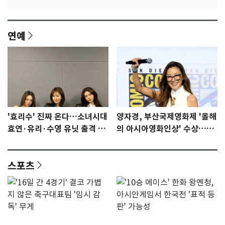
연예
'효리수' 진짜 온다…소녀시대
양자경, 부산국제영화제 '올해
효연·유리·수영 유닛 출격 [N
의 아시아영화인상' 수상…15
이슈]
년만에 부산 온다
스포츠