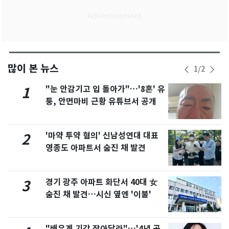
많이 본 뉴스
1
/
2
"눈 안감기고 입 돌아가"…'8혼' 유
1
퉁, 안면마비 근황 유튜브서 공개
'마약 투약 혐의' 신남성연대 대표
2
영종도 아파트서 숨진 채 발견
경기 광주 아파트 화단서 40대 女
3
숨진 채 발견…시신 옆엔 '이불'
"배우계 기강 잡아달라"…'4년 공