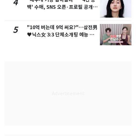
4
백' 수애, SNS 오픈·프로필 공개
화제
"10억 버는데 9억 써요?"…삼전男
5
♥닉스女 3:3 단체소개팅 예능 화
제