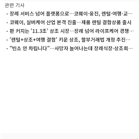
관련 기사
장례 서비스 넘어 플랫폼으로…코웨이·웅진, 렌털·여행·교
육에 상조 경쟁
코웨이, 실버케어 산업 본격 진출…제품 렌털 결합상품 출시
판 커지는 '11.3조' 상조 시장…장례 넘어 라이프케어 경쟁 초
접전
'렌털+상조+여행 결합' 키운 상조, 할부거래법 개정 추진에
긴장
"빈소 안 차립니다"…사망자 늘어나는데 장례식장·상조회사
줄폐업