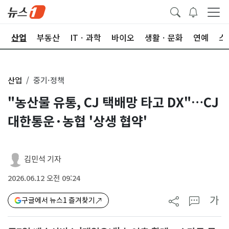
권
산업
부동산
ITㆍ과학
바이오
생활ㆍ문화
연예
스
산업
중기·정책
"농산물 유통, CJ 택배망 타고 DX"…CJ
대한통운·농협 '상생 협약'
김민석 기자
2026.06.12 오전 09:24
가
구글에서 뉴스1 즐겨찾기