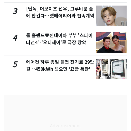
[단독] 더보이즈 선우, 그루비룸 품
3
에 안긴다…앳에어리어와 전속계약
톰 홀랜드♥젠데이아 부부 '스파이
4
더맨4'·'오디세이'로 극장 장악
에어컨 하루 종일 틀면 전기료 29만
5
원…450kWh 넘으면 '요금 폭탄'