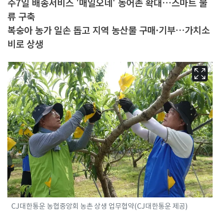
주7일 배송서비스 '매일오네' 농어촌 확대…스마트 물
류 구축
복숭아 농가 일손 돕고 지역 농산물 구매·기부…가치소
비로 상생
CJ대한통운 농협중앙회 농촌 상생 업무협약(CJ대한통운 제공)