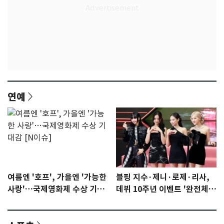
연예
여름엔 '호프', 가을엔 '가능한
블핑 지수·제니·로제·리사,
사랑'…국제영화제 수상 기대
데뷔 10주년 이벤트 '완전체'
감 [N이슈]
참석 확정…기대감 UP