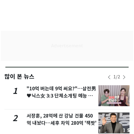
많이 본 뉴스
1
/
2
"10억 버는데 9억 써요?"…삼전男
1
♥닉스女 3:3 단체소개팅 예능 화
제
서장훈, 28억에 산 강남 건물 450
2
억 내놨다…세후 차익 280억 '잭팟'