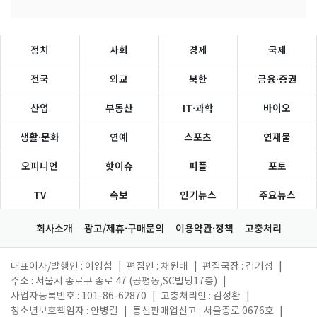
정치
사회
경제
국제
전국
외교
북한
금융·증권
산업
부동산
IT·과학
바이오
생활·문화
연예
스포츠
연재물
오피니언
핫이슈
피플
포토
TV
속보
인기뉴스
주요뉴스
회사소개
광고/제휴·구매문의
이용약관·정책
고충처리
대표이사/발행인 : 이영섭
|
편집인 : 채원배
|
편집국장 : 김기성
|
주소 : 서울시 종로구 종로 47 (공평동,SC빌딩17층)
|
사업자등록번호 : 101-86-62870
|
고충처리인 : 김성환
|
청소년보호책임자 : 안병길
|
통신판매업신고 : 서울종로 0676호
|