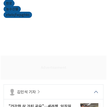
판로
농수산물
elwlxjfwjsghks
김민석 기자
"건강한 삶 가치 공유"…세라젬, 임직원