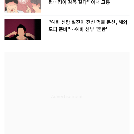
편…집이 감옥 같다" 아내 고통
"예비 신랑 절친이 전신 먹물 문신, 해외
도피 준비"…예비 신부 '혼란'