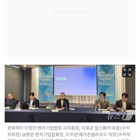
왼쪽부터 이정민 벤처기업협회 사무총장, 이용균 알스퀘어 대표(수석
부회장) 송병준 벤처기업협회장, 이주완 메가존클라우드 의장(수석부