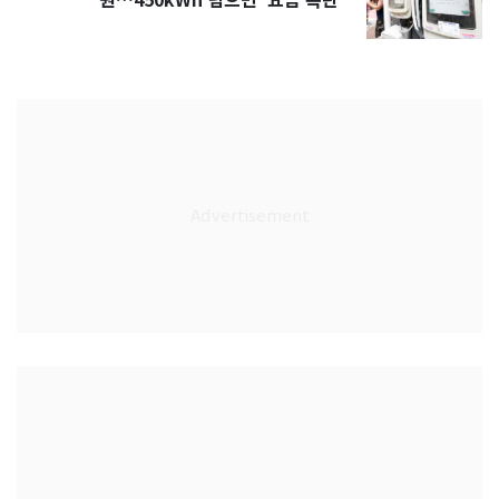
원…450kWh 넘으면 '요금 폭탄'