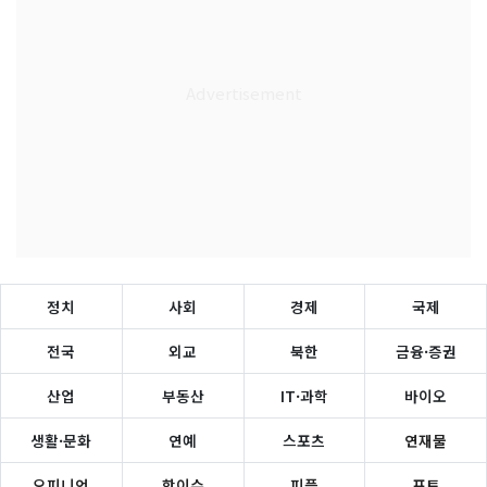
정치
사회
경제
국제
전국
외교
북한
금융·증권
산업
부동산
IT·과학
바이오
생활·문화
연예
스포츠
연재물
오피니언
핫이슈
피플
포토