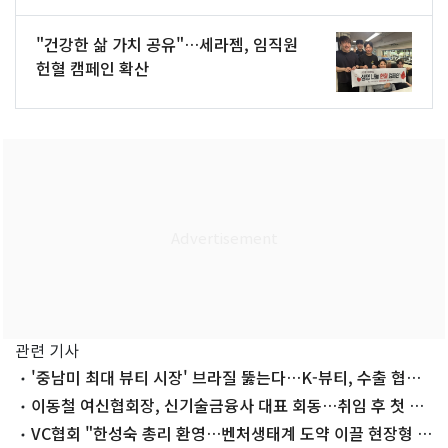
"건강한 삶 가치 공유"…세라젬, 임직원
헌혈 캠페인 확산
관련 기사
'중남미 최대 뷰티 시장' 브라질 뚫는다…K-뷰티, 수출 협력
지원
이동철 여신협회장, 신기술금융사 대표 회동…취임 후 첫 행
보
VC협회 "한성숙 총리 환영…벤처생태계 도약 이끌 현장형 리