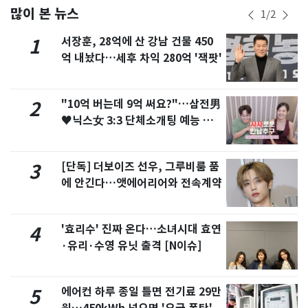
많이 본 뉴스
1
/
2
서장훈, 28억에 산 강남 건물 450
1
억 내놨다…세후 차익 280억 '잭팟'
"10억 버는데 9억 써요?"…삼전男
2
♥닉스女 3:3 단체소개팅 예능 화
제
[단독] 더보이즈 선우, 그루비룸 품
3
에 안긴다…앳에어리어와 전속계약
'효리수' 진짜 온다…소녀시대 효연
4
·유리·수영 유닛 출격 [N이슈]
에어컨 하루 종일 틀면 전기료 29만
5