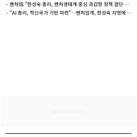
더"
벤처協 "한성숙 총리, 벤처생태계 중심 과감한 정책 결단 기
대"
"AI 총리, 혁신국가 기반 마련"…벤처업계, 한성숙 지명에 기
대