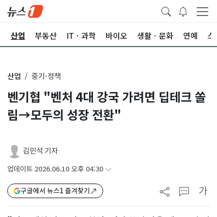
권
산업
부동산
ITㆍ과학
바이오
생활ㆍ문화
연예
스
산업
중기·정책
벤기협 "벤처 4대 강국 가려면 딥테크 쏠
림→모두의 성장 전환"
김민석 기자
업데이트 2026.06.10 오후 04:30
가
구글에서 뉴스1 즐겨찾기