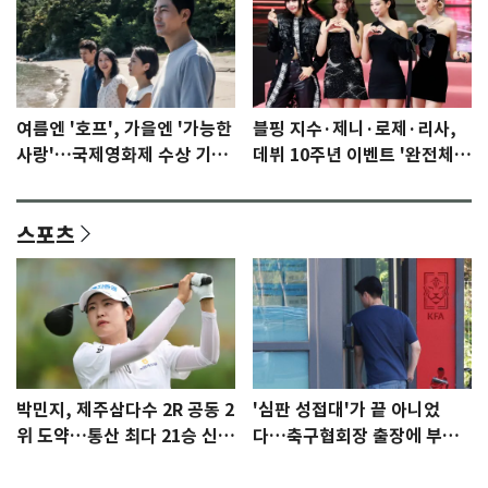
여름엔 '호프', 가을엔 '가능한
블핑 지수·제니·로제·리사,
사랑'…국제영화제 수상 기대
데뷔 10주년 이벤트 '완전체'
감 [N이슈]
참석 확정…기대감 UP
스포츠
박민지, 제주삼다수 2R 공동 2
'심판 성접대'가 끝 아니었
위 도약…통산 최다 21승 신기
다…축구협회장 출장에 부인
록 도전
3회 동반 '펑펑'