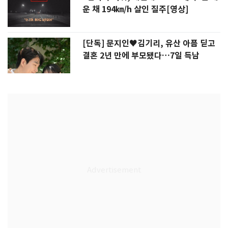
운 채 194㎞/h 살인 질주[영상]
[단독] 문지인♥김기리, 유산 아픔 딛고
결혼 2년 만에 부모됐다…7일 득남