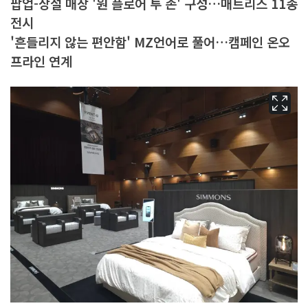
팝업-상설 매장 '원 플로어 투 존' 구성…매트리스 11종
전시
'흔들리지 않는 편안함' MZ언어로 풀어…캠페인 온오
프라인 연계