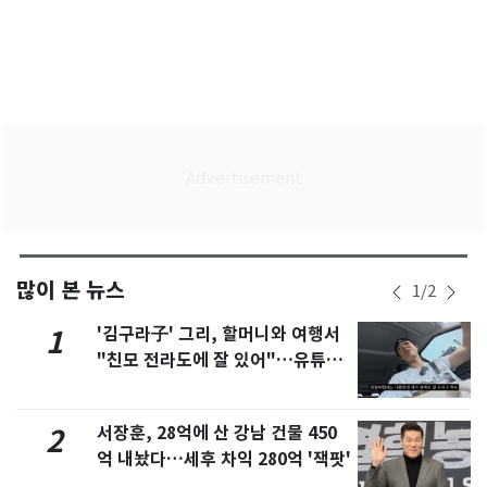
많이 본 뉴스
1
/
2
'김구라子' 그리, 할머니와 여행서
1
"친모 전라도에 잘 있어"…유튜브
서 언급
서장훈, 28억에 산 강남 건물 450
2
억 내놨다…세후 차익 280억 '잭팟'