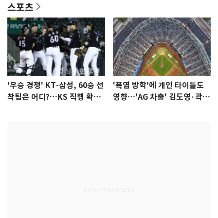
스포츠
'우승 경쟁' KT-삼성, 60승 선
'폭염 방학'에 개인 타이틀도
착팀은 어디?…KS 직행 확률
영향…'AG 차출' 김도영·곽빈
77.8%
울상