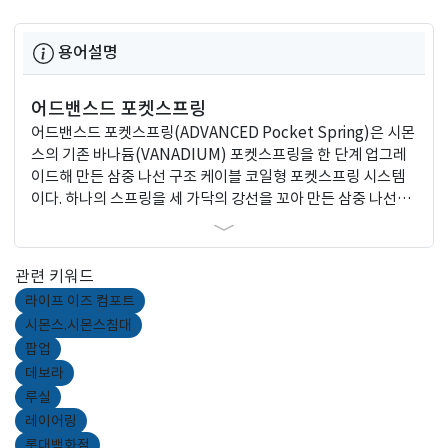
용어설명
어드밴스드 포켓스프링
어드밴스드 포켓스프링(ADVANCED Pocket Spring)은 시몬
스의 기존 바나듐(VANADIUM) 포켓스프링을 한 단계 업그레
이드해 만든 삼중 나선 구조 케이블 코일형 포켓스프링 시스템
이다. 하나의 스프링을 세 가닥의 강선을 꼬아 만든 삼중 나선(케
이블 코일) 구조다. 일반 포켓스프링 대비 탄성·지지력이 더 강
하고 내구성도 높다.
관련 키워드
라이프 이즈 컴포트
시몬스.시몬스침대
팝업
데보라
루실
레이어링
롯대백화점