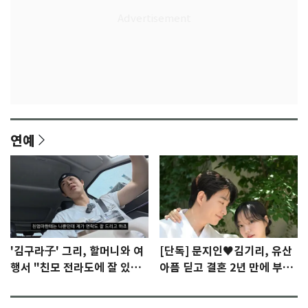
연예
'김구라子' 그리, 할머니와 여
[단독] 문지인♥김기리, 유산
행서 "친모 전라도에 잘 있
아픔 딛고 결혼 2년 만에 부모
어"…유튜브서 언급
됐다…7일 득남