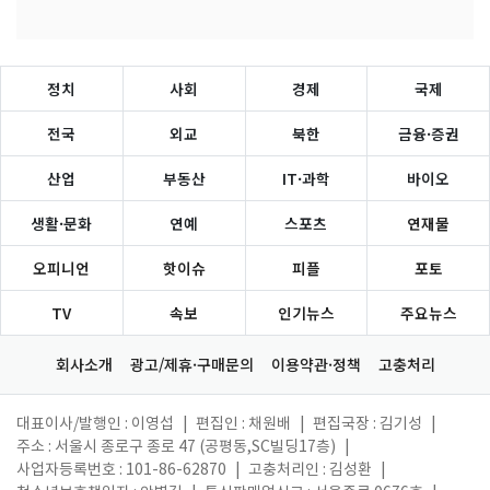
정치
사회
경제
국제
전국
외교
북한
금융·증권
산업
부동산
IT·과학
바이오
생활·문화
연예
스포츠
연재물
오피니언
핫이슈
피플
포토
TV
속보
인기뉴스
주요뉴스
회사소개
광고/제휴·구매문의
이용약관·정책
고충처리
대표이사/발행인 : 이영섭
|
편집인 : 채원배
|
편집국장 : 김기성
|
주소 : 서울시 종로구 종로 47 (공평동,SC빌딩17층)
|
사업자등록번호 : 101-86-62870
|
고충처리인 : 김성환
|