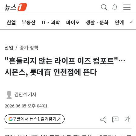
권
산업
부동산
ITㆍ과학
바이오
생활ㆍ문화
연예
스
산업
중기·정책
"흔들리지 않는 라이프 이즈 컴포트"…
시몬스, 롯데百 인천점에 뜬다
김민석 기자
2026.06.05 오후 04:01
가
구글에서 뉴스1 즐겨찾기