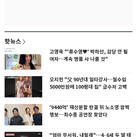
핫뉴스
고영욱 "'류수영♥' 박하선, 감당 안 될
여자…계속 명품 사 나를 것"
오지헌 "父 90년대 일타강사…월수입
5000만원에 100평대 집" 금수저 고백
'9440억' 재산분할 판결 뒤 노소영 깜짝
행보…최수종 공연장 찾았다
"엄마 무서워, 내릴래"…4·6세 두 딸 태