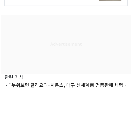
관련 기사
"누워보면 달라요"…시몬스, 대구 신세계百 명품관에 체험형
팝업