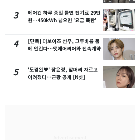
에어컨 하루 종일 틀면 전기료 29만
3
원…450kWh 넘으면 '요금 폭탄'
[단독] 더보이즈 선우, 그루비룸 품
4
에 안긴다…앳에어리어와 전속계약
'도경완♥' 장윤정, 앞머리 자르고
5
어려졌다…근황 공개 [N샷]