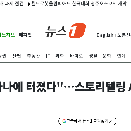
 점검
월드로봇올림피아드 한국대회 청주오스코서 개막
태풍 
립토허브
해피펫
English
노동신
|
|
산업
증권
부동산
ITㆍ과학
바이오
생활ㆍ문화
연예
 하나에 터졌다"…스토리텔링 A
구글에서 뉴스1 즐겨찾기