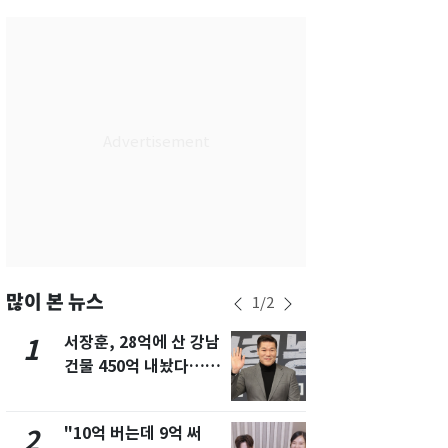
서울
35
℃
부산
33
℃
대구
31
℃
인천
36
℃
광주
33
℃
대전
36
℃
울산
32
℃
강릉
22
℃
많이 본 뉴스
1
/
2
제주
30
℃
서장훈, 28억에 산 강남
13호 태풍 '
1
6
건물 450억 내놨다…세
키나와·가고
후 차익 280억 '잭팟'
근…26만명
"10억 버는데 9억 써
낮 최고 37
2
7