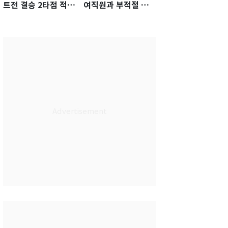
트전 결승 2타점 적시
여직원과 부적절 관
타…5-2 승리 견인
계에 거액 퇴직금 지
급 논란