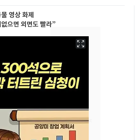
동물 영상 화제
미없으면 외면도 빨라”
13호 태풍 '돌핀' 日오
6
키나와·가고시마현 접
근…26만명 대피령
낮 최고 37도 폭염 계
7