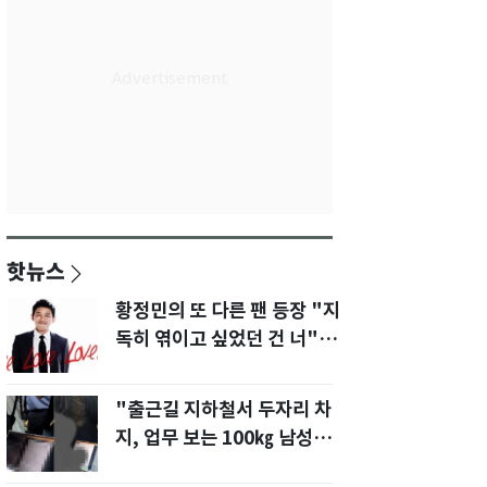
핫뉴스
황정민의 또 다른 팬 등장 "지
독히 엮이고 싶었던 건 너" 폭
로녀 직격
"출근길 지하철서 두자리 차
지, 업무 보는 100㎏ 남성…
부딪히면 신경질"