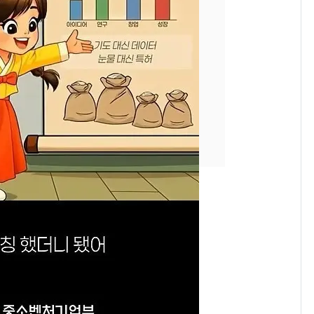
속…전국 곳곳 비 [오늘
날씨]
[단독]중수청 가는 검찰
8
수사관 경력 합산 추
진…법무사·집행관 '혜
택' 유지
"캐리비안 베이 여자 탈
9
의실에 남자가 있어
요"…경찰 수사
전남광주 화정역 인근서
10
교통사고로 40대 심정
지…6명 부상