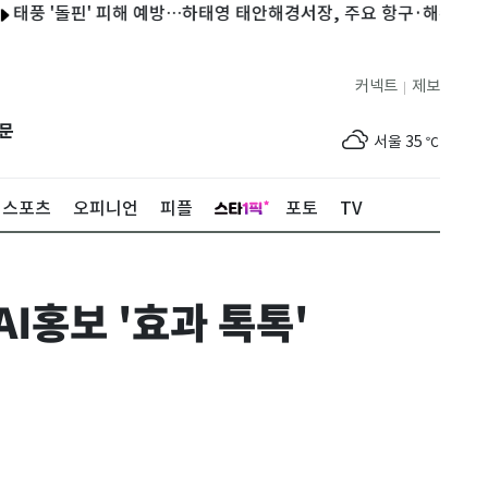
'돌핀' 피해 예방…하태영 태안해경서장, 주요 항구·해수욕장 점검
커넥트
제보
|
제주
30
℃
문
서울
35
℃
부산
33
℃
스포츠
오피니언
피플
포토
TV
대구
31
℃
인천
36
℃
I홍보 '효과 톡톡'
광주
33
℃
대전
36
℃
울산
32
℃
강릉
22
℃
제주
30
℃