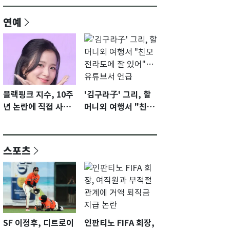
연예
블랙핑크 지수, 10주
'김구라子' 그리, 할
년 논란에 직접 사과
머니외 여행서 "친모
"큰 섭섭함 안겨 미
전라도에 잘 있어"…
안"
유튜브서 언급
스포츠
SF 이정후, 디트로이
인판티노 FIFA 회장,