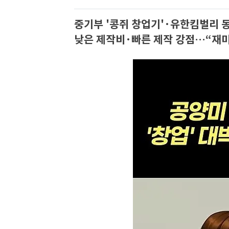
중기부 '콩쥐 창업기'·유한킴벌리 
낮은 제작비·빠른 제작 강점…“재