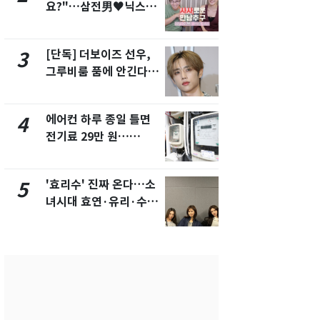
요?"…삼전男♥닉스女
속…전국 곳곳
3:3 단체소개팅 예능 화
날씨]
제
[단독] 더보이즈 선우,
[단독]중수
3
8
그루비룸 품에 안긴다…
수사관 경력
앳에어리어와 전속계약
진…법무사·
택' 유지
에어컨 하루 종일 틀면
"캐리비안 
4
9
전기료 29만 원…
의실에 남자
450kWh 넘으면 '요금
요"…경찰 
폭탄'
'효리수' 진짜 온다…소
전남광주 화
5
10
녀시대 효연·유리·수영
교통사고로 
유닛 출격 [N이슈]
지…6명 부