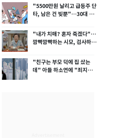
"5500만원 날리고 급등주 단
타, 남은 건 빚뿐"…30대 여
성 파혼 위기
"내가 치매? 혼자 죽겠다"…
깜빡깜빡하는 시모, 검사하라
하자 '발끈'
"친구는 부모 덕에 집 샀는
데" 아들 하소연에 "죄지었
다" 사죄 '먹먹'