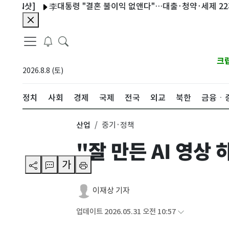
샷]
李대통령 "결혼 불이익 없앤다"…대출·청약·세제 22개 과제
크
2026.8.8 (토)
정치
사회
경제
국제
전국
외교
북한
금융ㆍ
산업
중기·정책
"잘 만든 AI 영상
가
이재상 기자
업데이트 2026.05.31 오전 10:57