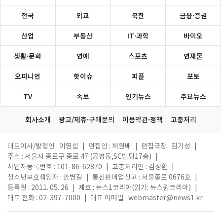
전국
외교
북한
금융·증권
산업
부동산
IT·과학
바이오
생활·문화
연예
스포츠
연재물
오피니언
핫이슈
피플
포토
TV
속보
인기뉴스
주요뉴스
회사소개
광고/제휴·구매문의
이용약관·정책
고충처리
대표이사/발행인 : 이영섭
|
편집인 : 채원배
|
편집국장 : 김기성
|
주소 : 서울시 종로구 종로 47 (공평동,SC빌딩17층)
|
사업자등록번호 : 101-86-62870
|
고충처리인 : 김성환
|
청소년보호책임자 : 안병길
|
통신판매업신고 : 서울종로 0676호
|
등록일 : 2011. 05. 26
|
제호 : 뉴스1코리아(읽기: 뉴스원코리아)
|
대표 전화 : 02-397-7000
|
대표 이메일 :
webmaster@news1.kr