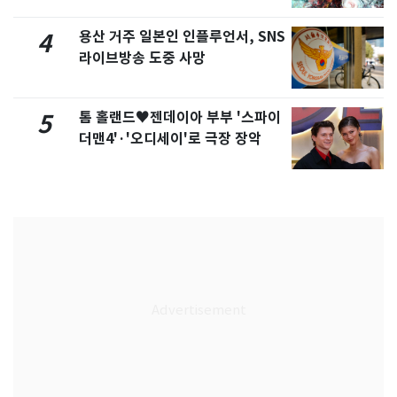
용산 거주 일본인 인플루언서, SNS
4
라이브방송 도중 사망
톰 홀랜드♥젠데이아 부부 '스파이
5
더맨4'·'오디세이'로 극장 장악