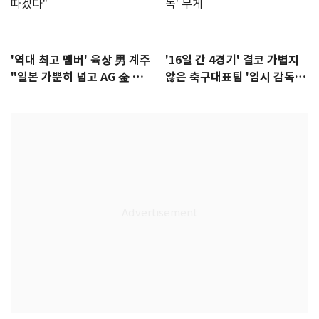
'역대 최고 멤버' 육상 男 계주
'16일 간 4경기' 결코 가볍지
"일본 가뿐히 넘고 AG 金 따겠
않은 축구대표팀 '임시 감독'
다"
무게