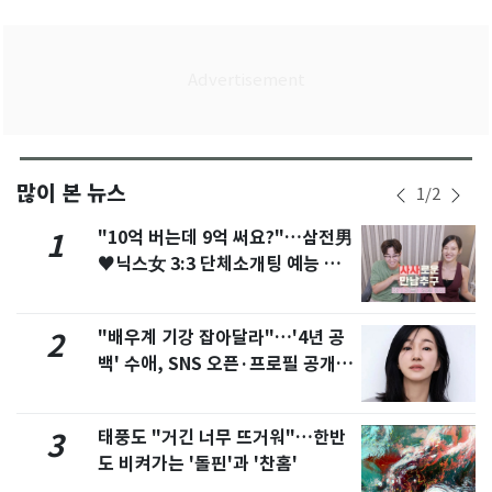
많이 본 뉴스
1
/
2
"10억 버는데 9억 써요?"…삼전男
1
♥닉스女 3:3 단체소개팅 예능 화
제
"배우계 기강 잡아달라"…'4년 공
2
백' 수애, SNS 오픈·프로필 공개
화제
태풍도 "거긴 너무 뜨거워"…한반
3
도 비켜가는 '돌핀'과 '찬홈'