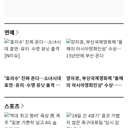
연예
'효리수' 진짜 온다…소녀시대
양자경, 부산국제영화제 '올해
효연·유리·수영 유닛 출격 [N
의 아시아영화인상' 수상…15
이슈]
년만에 부산 온다
스포츠