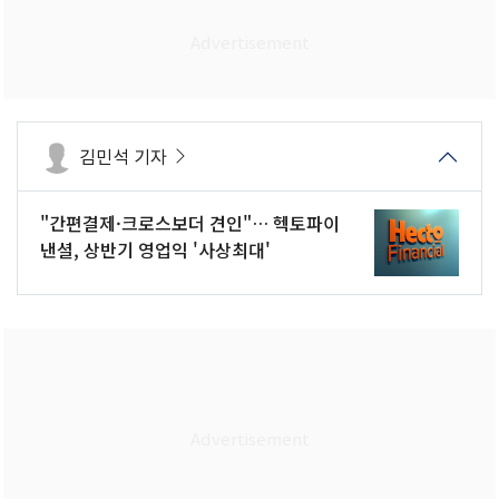
김민석 기자
"간편결제·크로스보더 견인"… 헥토파이
낸셜, 상반기 영업익 '사상최대'