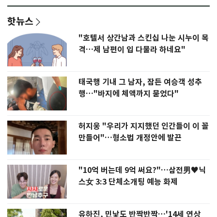
핫뉴스
"호텔서 상간남과 스킨십 나눈 시누이 목
격…제 남편이 입 다물라 하네요"
태국행 기내 그 남자, 잠든 여승객 성추
행…"바지에 체액까지 묻었다"
허지웅 "우리가 지지했던 인간들이 이 꼴
만들어"…형소법 개정안에 발끈
"10억 버는데 9억 써요?"…삼전男♥닉
스女 3:3 단체소개팅 예능 화제
유하진, 민낯도 반짝반짝…'14세 연상