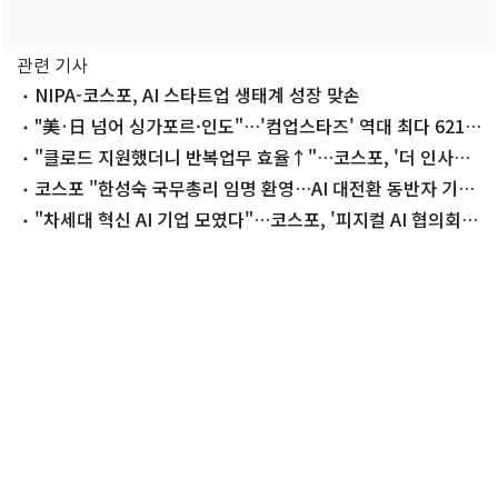
관련 기사
NIPA-코스포, AI 스타트업 생태계 성장 맞손
"美·日 넘어 싱가포르·인도"…'컴업스타즈' 역대 최다 621
곳 지원
"클로드 지원했더니 반복업무 효율↑"…코스포, '더 인사이
트' 공유
코스포 "한성숙 국무총리 임명 환영…AI 대전환 동반자 기
대"
"차세대 혁신 AI 기업 모였다"…코스포, '피지컬 AI 협의회'
출범