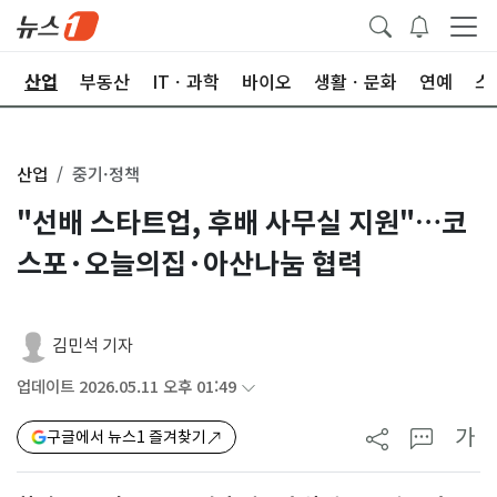
권
산업
부동산
ITㆍ과학
바이오
생활ㆍ문화
연예
스
산업
중기·정책
"선배 스타트업, 후배 사무실 지원"…코
스포·오늘의집·아산나눔 협력
김민석 기자
업데이트 2026.05.11 오후 01:49
가
구글에서 뉴스1 즐겨찾기