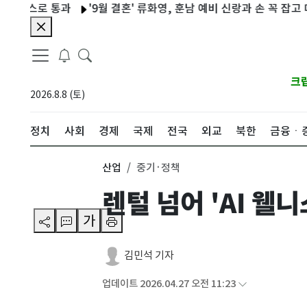
로 통과
'9월 결혼' 류화영, 훈남 예비 신랑과 손 꼭 잡고 데이트 [N
크
2026.8.8 (토)
정치
사회
경제
국제
전국
외교
북한
금융ㆍ
산업
중기·정책
렌털 넘어 'AI 웰
가
김민석 기자
업데이트 2026.04.27 오전 11:23