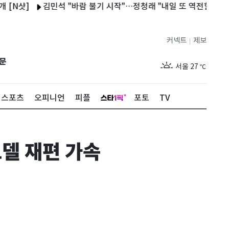
김민석 "바람 불기 시작"…정청래 "내일 또 역전할 것"
'놀토'
커넥트
제보
|
제주
29
℃
문
서울
27
℃
부산
29
℃
스포츠
오피니언
피플
포토
TV
대구
29
℃
인천
29
℃
모델 재편 가속
광주
28
℃
대전
28
℃
울산
28
℃
강릉
21
℃
제주
29
℃