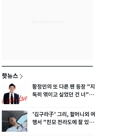
핫뉴스
황정민의 또 다른 팬 등장 "지
독히 엮이고 싶었던 건 너" 폭
로녀 직격
'김구라子' 그리, 할머니외 여
행서 "친모 전라도에 잘 있
어"…유튜브서 언급