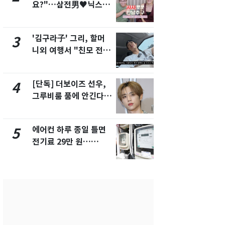
요?"…삼전男♥닉스女
속…전국 곳곳
3:3 단체소개팅 예능 화
날씨]
제
'김구라子' 그리, 할머
[단독] 경찰,
3
8
니외 여행서 "친모 전라
제작사 회장
도에 잘 있어"…유튜브
시장법 위반
서 언급
[단독] 더보이즈 선우,
[단독]중수
4
9
그루비룸 품에 안긴다…
수사관 경력
앳에어리어와 전속계약
진…법무사·
택' 유지
에어컨 하루 종일 틀면
전남광주 화
5
10
전기료 29만 원…
교통사고로 
450kWh 넘으면 '요금
지…6명 부
폭탄'