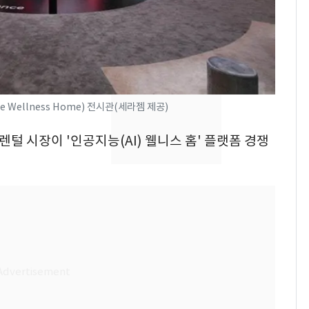
속…전국 곳곳 비 [오늘
날씨]
[단독] 경찰, '김부장'
8
제작사 회장 수사…자본
시장법 위반 의혹
ence Wellness Home) 전시관(세라젬 제공)
[단독]중수청 가는 검찰
9
수사관 경력 합산 추
렌털 시장이 '인공지능(AI) 웰니스 홈' 플랫폼 경쟁
진…법무사·집행관 '혜
택' 유지
전남광주 화정역 인근서
10
교통사고로 40대 심정
지…6명 부상