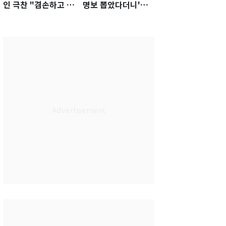
인 극찬 "겸손하고 노
명보 뽑았다더니'…2
력하는 선수…좋은
년 만에 말 바꾼 이임
첫인상"
생