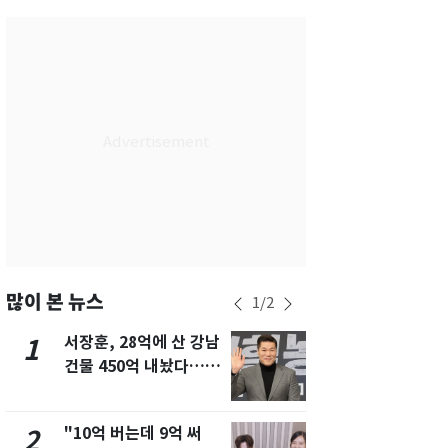
서울
27
℃
부산
29
℃
대구
29
℃
인천
29
℃
광주
28
℃
대전
28
℃
울산
28
℃
강릉
21
℃
많이 본 뉴스
1
/
2
제주
29
℃
서장훈, 28억에 산 강남
13호 태풍 '
1
6
건물 450억 내놨다…세
키나와·가고
후 차익 280억 '잭팟'
근…26만명
"10억 버는데 9억 써
낮 최고 37
2
7