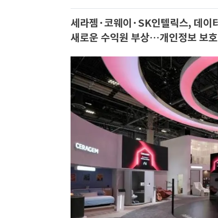
세라젬·코웨이·SK인텔릭스, 데이터
새로운 수익원 부상…개인정보 보호·