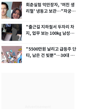
회춘실험 억만장자, '여친 생
리혈' 냉동고 보관…"자궁 내
부 궁금해"
"출근길 지하철서 두자리 차
지, 업무 보는 100㎏ 남성…
부딪히면 신경질"
"5500만원 날리고 급등주 단
타, 남은 건 빚뿐"…30대 여
성 파혼 위기