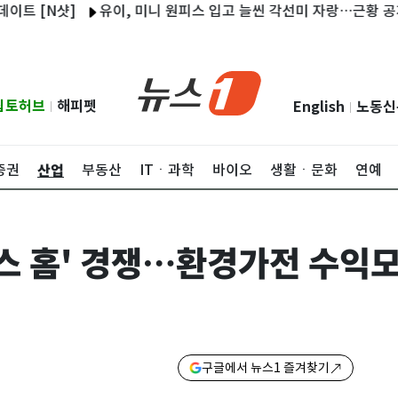
샷]
유이, 미니 원피스 입고 늘씬 각선미 자랑…근황 공개 [N샷]
립토허브
해피펫
English
노동신
|
|
산업
증권
부동산
ITㆍ과학
바이오
생활ㆍ문화
연예
니스 홈' 경쟁…환경가전 수익
구글에서 뉴스1 즐겨찾기