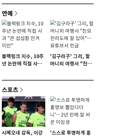
연예
블랙핑크 지수, 10주
'김구라子' 그리, 할
년 논란에 직접 사과
머니외 여행서 "친모
"큰 섭섭함 안겨 미
전라도에 잘 있어"…
안"
유튜브서 언급
스포츠
시메오네 감독, 이강
'스스로 투명하게 홍