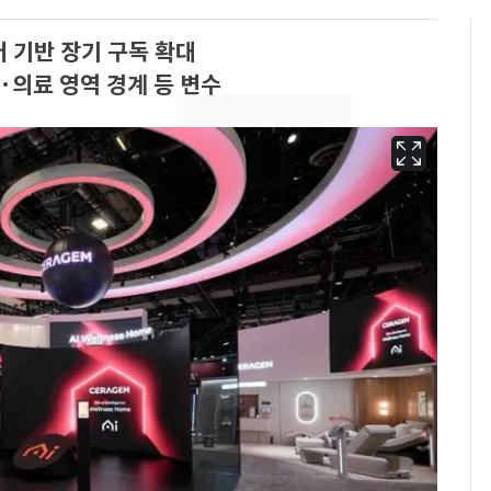
 기반 장기 구독 확대
의료 영역 경계 등 변수
13호 태풍 '돌핀' 日오
6
키나와·가고시마현 접
근…26만명 대피령
낮 최고 37도 폭염 계
7