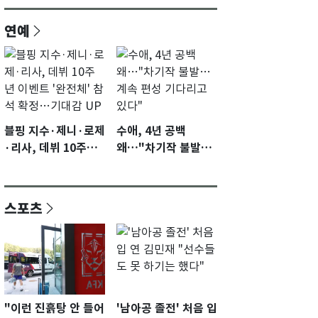
연예
블핑 지수·제니·로제
수애, 4년 공백
·리사, 데뷔 10주년
왜…"차기작 불발…
이벤트 '완전체' 참석
계속 편성 기다리고
확정…기대감 UP
있다"
스포츠
"이런 진흙탕 안 들어
'남아공 졸전' 처음 입