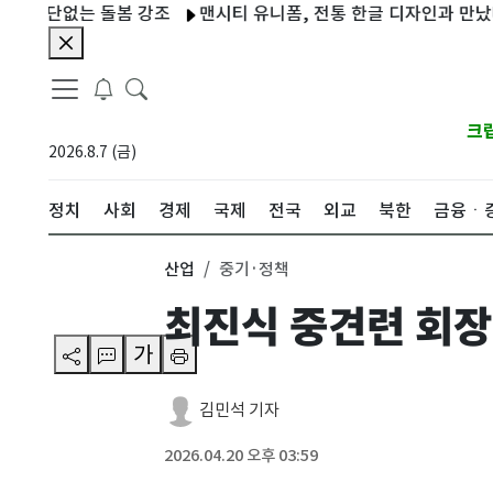
단없는 돌봄 강조
맨시티 유니폼, 전통 한글 디자인과 만났다…공
크
2026.8.7 (금)
정치
사회
경제
국제
전국
외교
북한
금융ㆍ
산업
중기·정책
최진식 중견련 회장
가
김민석 기자
2026.04.20 오후 03:59