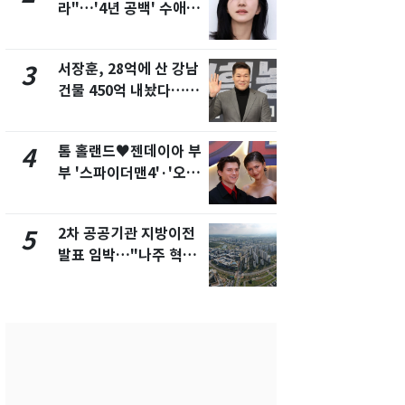
라"…'4년 공백' 수애,
의실에 남자
SNS 오픈·프로필 공개
요"…경찰 
화제
서장훈, 28억에 산 강남
2600만명 
3
8
건물 450억 내놨다…세
나나킥 베이
후 차익 280억 '잭팟'
의 깜짝 선물
톰 홀랜드♥젠데이아 부
축구협회, 
4
9
부 '스파이더맨4'·'오디
들 10여명 대
세이'로 극장 장악
대' 의혹…
픽 예선 등
2차 공공기관 지방이전
美 상원 클
5
10
발표 임박…"나주 혁신
리 난항…민
도시 최적"
·AML 보완