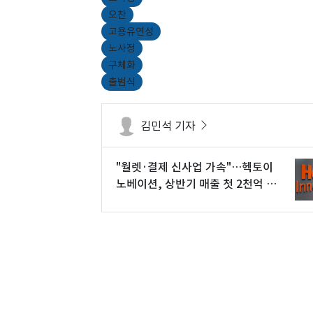
오찬
고용유연성
노사정
구체화
출범식
김민석 기자
"월렛·결제 신사업 가속"…헥토이
노베이션, 상반기 매출 첫 2천억 돌
파