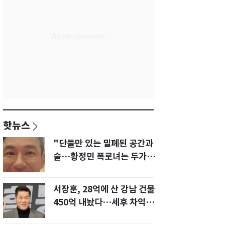
핫뉴스
"단둘만 있는 밀폐된 공간과
술…황정민 폭로녀는 두가지
에 집착했다"
서장훈, 28억에 산 강남 건물
450억 내놨다…세후 차익
280억 '잭팟'