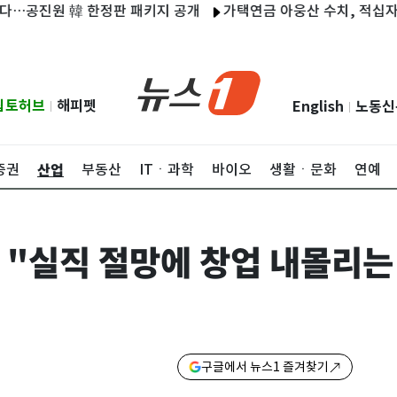
진원 韓 한정판 패키지 공개
가택연금 아웅산 수치, 적십자 면담…
립토허브
해피펫
English
노동신
|
|
산업
증권
부동산
ITㆍ과학
바이오
생활ㆍ문화
연예
 "실직 절망에 창업 내몰리는
구글에서 뉴스1 즐겨찾기