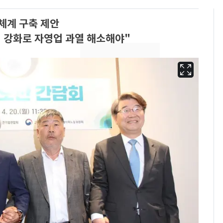
체계 구축 제안
 강화로 자영업 과열 해소해야"
에어컨 하루 종일 틀면
6
전기료 29만 원…
450kWh 넘으면 '요금
폭탄'
"캐리비안 베이 여자 탈
7