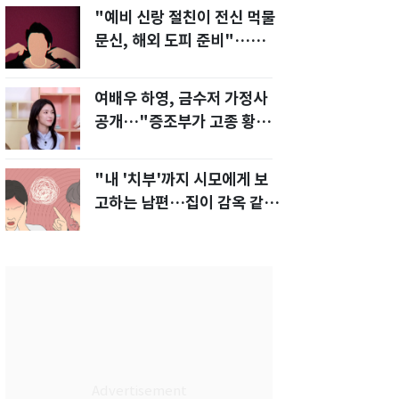
"예비 신랑 절친이 전신 먹물
문신, 해외 도피 준비"…예비
신부 '혼란'
여배우 하영, 금수저 가정사
공개…"증조부가 고종 황제
주치의"
"내 '치부'까지 시모에게 보
고하는 남편…집이 감옥 같
다" 아내 고통