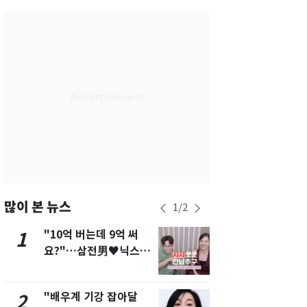
서울
37
℃
부산
35
℃
대구
39
℃
인천
37
℃
광주
38
℃
대전
37
℃
울산
33
℃
강릉
31
℃
많이 본 뉴스
1
/
2
제주
31
℃
"10억 버는데 9억 써
에어컨 하루
1
6
요?"…삼전男♥닉스女
전기료 29만
3:3 단체소개팅 예능 화
450kWh 
제
폭탄'
"배우계 기강 잡아달
"캐리비안 
2
7