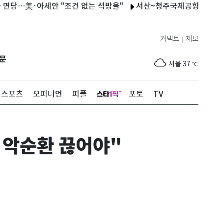
美·아세안 "조건 없는 석방을"
서산~청주국제공항 고속버스 개
커넥트
제보
|
제주
31
℃
문
서울
37
℃
부산
35
℃
스포츠
오피니언
피플
포토
TV
대구
39
℃
인천
37
℃
 악순환 끊어야"
광주
38
℃
대전
37
℃
울산
33
℃
강릉
31
℃
제주
31
℃