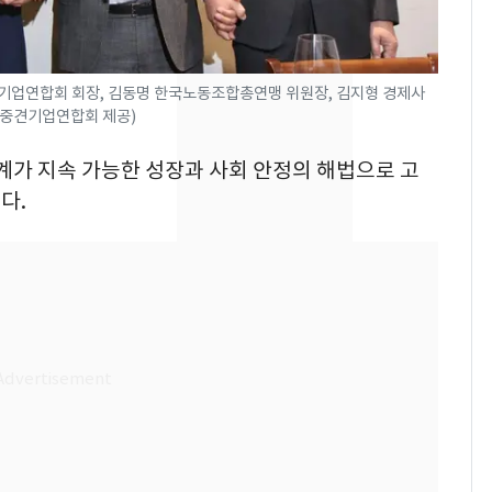
의실에 남자가 있어
요"…경찰 수사
2600만명 사로잡은 '바
8
업연합회 회장​, 김동명 한국노동조합총연맹​ 위원장​, 김지형 경제사
나나킥 베이비'…농심
국중견기업연합회 제공)
의 깜짝 선물
업계가 지속 가능한 성장과 사회 안정의 해법으로 고
축구협회, 외국인 심판
9
다.
들 10여명 대상 '성 접
대' 의혹…월드컵·올림
픽 예선 등
美 상원 클래리티법 처
10
리 난항…민주당 "윤리
·AML 보완 우선"