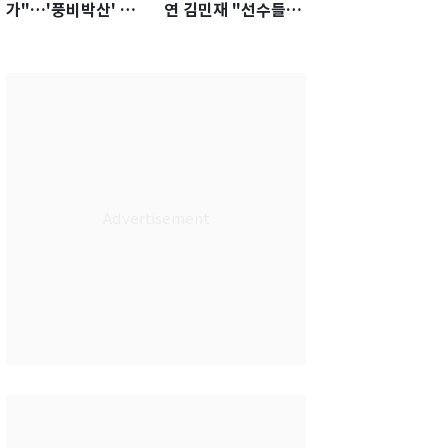
가"…'풍비박산' 축
연 김민재 "선수들도
구협회장 후보 '실종'
못 하기는 했다"