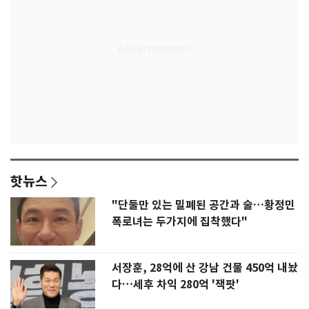
핫뉴스
"단둘만 있는 밀폐된 공간과 술…황정민
폭로녀는 두가지에 집착했다"
서장훈, 28억에 산 강남 건물 450억 내놨
다…세후 차익 280억 '잭팟'