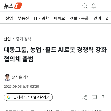
권
산업
부동산
ITㆍ과학
바이오
생활ㆍ문화
연예
스
산업
중기·정책
대동그룹, 농업·필드 AI로봇 경쟁력 강화
협의체 출범
장시온 기자
2025.09.03 오후 02:20
가
구글에서 뉴스1 즐겨찾기