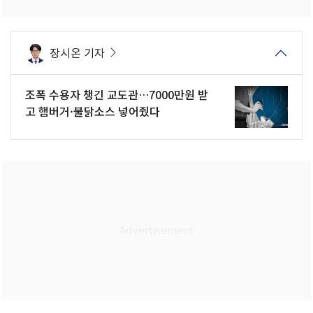
장시온 기자
조폭 수용자 챙긴 교도관…7000만원 받
고 햄버거·불닭소스 넣어줬다