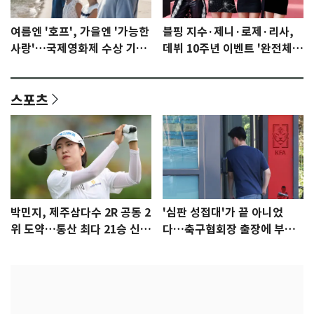
여름엔 '호프', 가을엔 '가능한
블핑 지수·제니·로제·리사,
사랑'…국제영화제 수상 기대
데뷔 10주년 이벤트 '완전체'
감 [N이슈]
참석 확정…기대감 UP
스포츠
박민지, 제주삼다수 2R 공동 2
'심판 성접대'가 끝 아니었
위 도약…통산 최다 21승 신기
다…축구협회장 출장에 부인
록 도전
3회 동반 '펑펑'