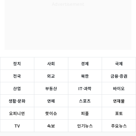
정치
사회
경제
국제
전국
외교
북한
금융·증권
산업
부동산
IT·과학
바이오
생활·문화
연예
스포츠
연재물
오피니언
핫이슈
피플
포토
TV
속보
인기뉴스
주요뉴스