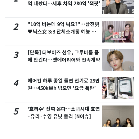
억 내놨다…세후 차익 280억 '잭팟'
"10억 버는데 9억 써요?"…삼전男
2
♥닉스女 3:3 단체소개팅 예능 화
제
[단독] 더보이즈 선우, 그루비룸 품
3
에 안긴다…앳에어리어와 전속계약
에어컨 하루 종일 틀면 전기료 29만
4
원…450kWh 넘으면 '요금 폭탄'
'효리수' 진짜 온다…소녀시대 효연
5
·유리·수영 유닛 출격 [N이슈]