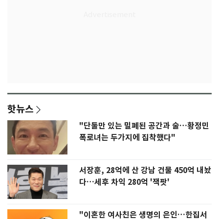
핫뉴스
"단둘만 있는 밀폐된 공간과 술…황정민
폭로녀는 두가지에 집착했다"
서장훈, 28억에 산 강남 건물 450억 내놨
다…세후 차익 280억 '잭팟'
"이혼한 여사친은 생명의 은인…한집서