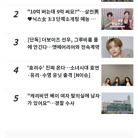
"10억 버는데 9억 써요?"…삼전男
2
♥닉스女 3:3 단체소개팅 예능 화
제
[단독] 더보이즈 선우, 그루비룸 품
3
에 안긴다…앳에어리어와 전속계약
'효리수' 진짜 온다…소녀시대 효연
4
·유리·수영 유닛 출격 [N이슈]
"캐리비안 베이 여자 탈의실에 남자
5
가 있어요"…경찰 수사