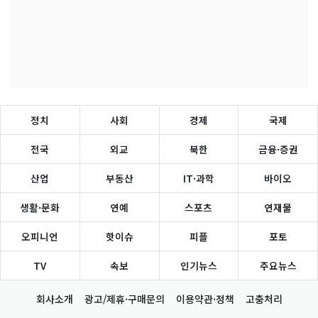
정치
사회
경제
국제
전국
외교
북한
금융·증권
산업
부동산
IT·과학
바이오
생활·문화
연예
스포츠
연재물
오피니언
핫이슈
피플
포토
TV
속보
인기뉴스
주요뉴스
회사소개
광고/제휴·구매문의
이용약관·정책
고충처리