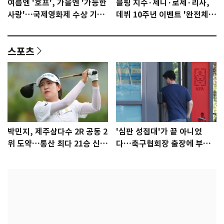
여름엔 '호프', 가을엔 '가능한
블핑 지수·제니·로제·리사,
사랑'…국제영화제 수상 기대
데뷔 10주년 이벤트 '완전체'
감 [N이슈]
참석 확정…기대감 UP
스포츠
박민지, 제주삼다수 2R 공동 2
'심판 성접대'가 끝 아니었
위 도약…통산 최다 21승 신기
다…축구협회장 출장에 부인
록 도전
3회 동반 '펑펑'