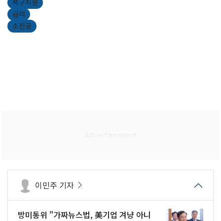
복구지원
금리
소진공
이민주 기자
방미통위 "가짜뉴스법, 美기업 겨냥 아니