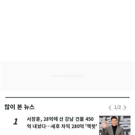
많이 본 뉴스
1
/
2
서장훈, 28억에 산 강남 건물 450
1
억 내놨다…세후 차익 280억 '잭팟'