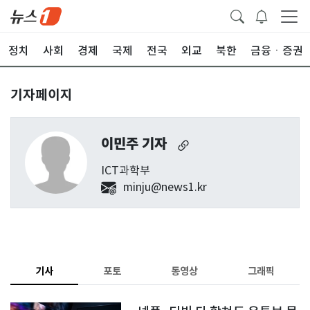
정치
사회
경제
국제
전국
외교
북한
금융ㆍ증권
기자페이지
이민주 기자
ICT과학부
minju@news1.kr
기사
포토
동영상
그래픽