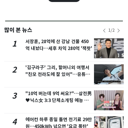
많이 본 뉴스
1
/
2
서장훈, 28억에 산 강남 건물 450
1
억 내놨다…세후 차익 280억 '잭팟'
'김구라子' 그리, 할머니외 여행서
2
"친모 전라도에 잘 있어"…유튜브
서 언급
"10억 버는데 9억 써요?"…삼전男
3
♥닉스女 3:3 단체소개팅 예능 화
제
에어컨 하루 종일 틀면 전기료 29만
4
원…450kWh 넘으면 '요금 폭탄'