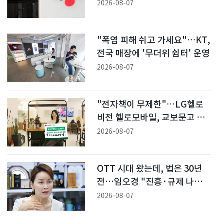
발굴"
2026-08-07
"폭염 피해 쉬고 가세요"…KT,
전국 매장에 '무더위 쉼터' 운영
2026-08-07
"전자책이 무제한"…LG헬로
비전 헬로모바일, 교보문고 제
휴 요금제 출시
2026-08-07
OTT 시대 왔는데, 법은 30년
전…임오경 "진흥·규제 나눠
야"
2026-08-07