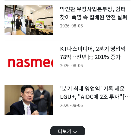
박인환 우정사업본부장, 쉼터
찾아 폭염 속 집배원 안전 살펴
2026-08-06
KT나스미디어, 2분기 영업익
78억…전년 比 201% 증가
2026-08-06
'분기 최대 영업익' 기록 세운
LGU+, "AIDC에 2조 투자"[IR
종합]
2026-08-06
더보기