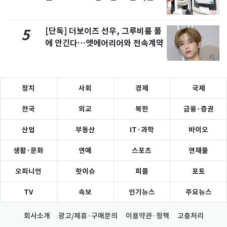
[단독] 더보이즈 선우, 그루비룸 품
5
에 안긴다…앳에어리어와 전속계약
정치
사회
경제
국제
전국
외교
북한
금융·증권
산업
부동산
IT·과학
바이오
생활·문화
연예
스포츠
연재물
오피니언
핫이슈
피플
포토
TV
속보
인기뉴스
주요뉴스
회사소개
광고/제휴·구매문의
이용약관·정책
고충처리