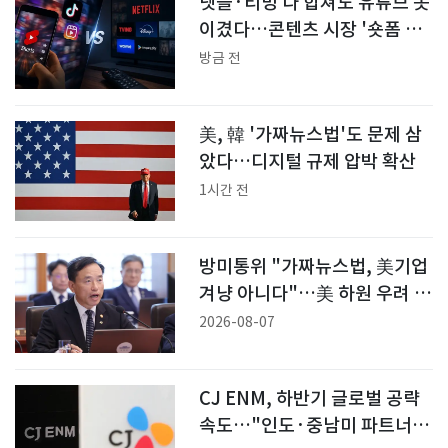
넷플·티빙 다 합쳐도 유튜브 못
이겼다…콘텐츠 시장 '숏폼 vs
롱폼' 재편
방금 전
美, 韓 '가짜뉴스법'도 문제 삼
았다…디지털 규제 압박 확산
1시간 전
방미통위 "가짜뉴스법, 美기업
겨냥 아니다"…美 하원 우려 반
박
2026-08-07
CJ ENM, 하반기 글로벌 공략
속도…"인도·중남미 파트너