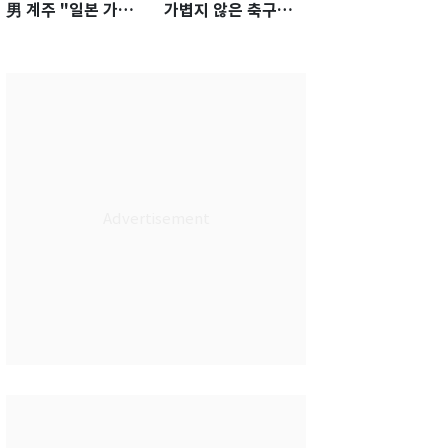
男 계주 "일본 가뿐히
가볍지 않은 축구대
넘고 AG 金 따겠다"
표팀 '임시 감독' 무게