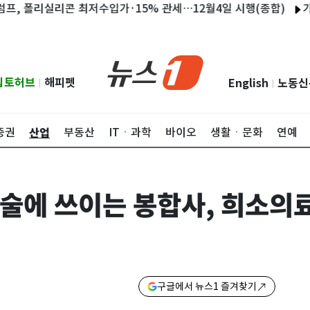
폴리실리콘 최저수입가·15% 관세…12월4일 시행(종합)
가마솥 
립토허브
해피펫
English
노동신
|
|
산업
증권
부동산
ITㆍ과학
바이오
생활ㆍ문화
연예
술에 쓰이는 봉합사, 희소의
구글에서 뉴스1 즐겨찾기