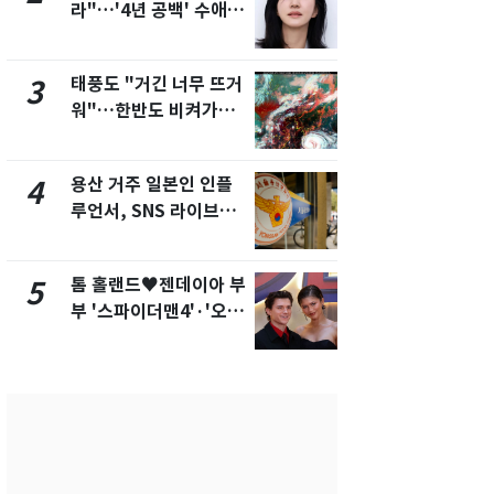
라"…'4년 공백' 수애,
돌파하나…한
SNS 오픈·프로필 공개
폭염[오늘날
화제
태풍도 "거긴 너무 뜨거
SK하이닉스
3
8
워"…한반도 비켜가는
켓 하한가…
'돌핀'과 '찬홈'
에 시초가 
용산 거주 일본인 인플
"캐리비안 
4
9
루언서, SNS 라이브방
의실에 남자
송 도중 사망
요"…경찰 
톰 홀랜드♥젠데이아 부
전남광주통
5
10
부 '스파이더맨4'·'오디
무부시장 후
세이'로 극장 장악
윤난실 지명