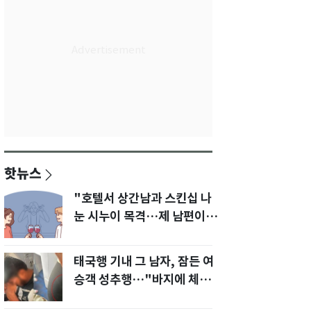
핫뉴스
"호텔서 상간남과 스킨십 나
눈 시누이 목격…제 남편이
입 다물라 하네요"
태국행 기내 그 남자, 잠든 여
승객 성추행…"바지에 체액
까지 묻었다"