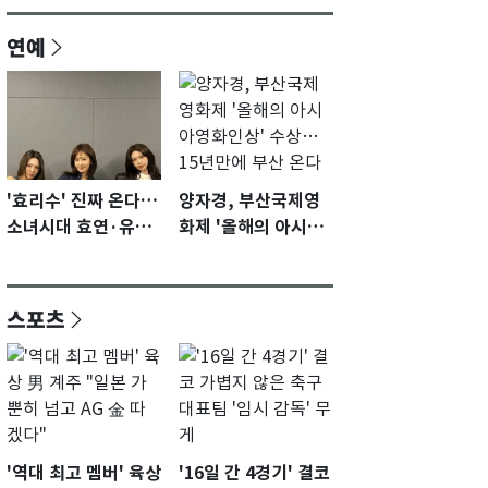
연예
'효리수' 진짜 온다…
양자경, 부산국제영
소녀시대 효연·유리·
화제 '올해의 아시아
수영 유닛 출격 [N이
영화인상' 수상…15
슈]
년만에 부산 온다
스포츠
'역대 최고 멤버' 육상
'16일 간 4경기' 결코