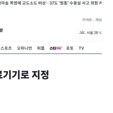
폭염에 교도소도 비상…37도 '찜통' 수용실 사고 위험 커진다
'3
커넥트
제보
|
제주
27
℃
문
서울
28
℃
부산
26
℃
스포츠
오피니언
피플
포토
TV
대구
26
℃
인천
28
℃
료기기로 지정
광주
25
℃
대전
26
℃
울산
24
℃
강릉
23
℃
제주
27
℃