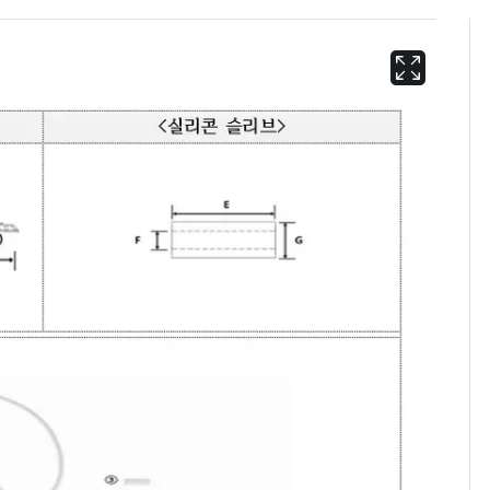
[단독]"이번 역은 신논
6
현, 토스역입니다"…서
울 지하철에 토스 이름
새겼다
펄펄 끓는 서울, 40도
7