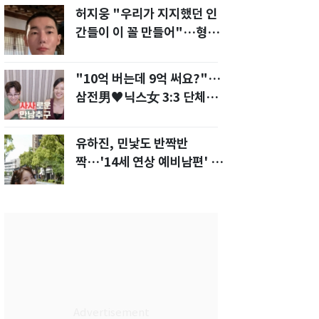
허지웅 "우리가 지지했던 인
간들이 이 꼴 만들어"…형소
법 개정안에 발끈
"10억 버는데 9억 써요?"…
삼전男♥닉스女 3:3 단체소
개팅 예능 화제
유하진, 민낯도 반짝반
짝…'14세 연상 예비남편' 강
균성이 반한 청순 미모