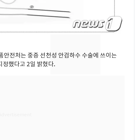
돌파하나…한낮 39도
폭염[오늘날씨]
SK하이닉스 또 프리마
8
켓 하한가…달랑 11주
에 시초가 소동
"캐리비안 베이 여자 탈
9
약품안전처는 중증 선천성 안검하수 수술에 쓰이는
의실에 남자가 있어
지정했다고 2일 밝혔다.
요"…경찰 수사
전남광주통합특별시 정
10
무부시장 후보 백승주·
윤난실 지명