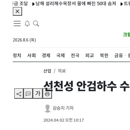
자금 조달
남해 설리해수욕장서 물에 빠진 50대 숨져
트럼프, 
크
2026.8.6 (목)
정치
사회
경제
국제
전국
외교
북한
금융ㆍ
산업
의료
선천성 안검하수 수
가
강승지 기자
2024.04.02 오전 10:17