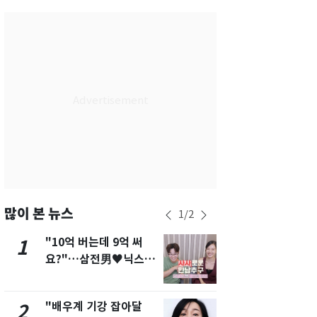
서울
28
℃
부산
26
℃
대구
26
℃
인천
28
℃
광주
25
℃
대전
26
℃
울산
24
℃
강릉
23
℃
많이 본 뉴스
1
/
2
제주
27
℃
"10억 버는데 9억 써
[단독]"이번
1
6
요?"…삼전男♥닉스女
현, 토스역
3:3 단체소개팅 예능 화
울 지하철에
제
새겼다
"배우계 기강 잡아달
펄펄 끓는 서
2
7