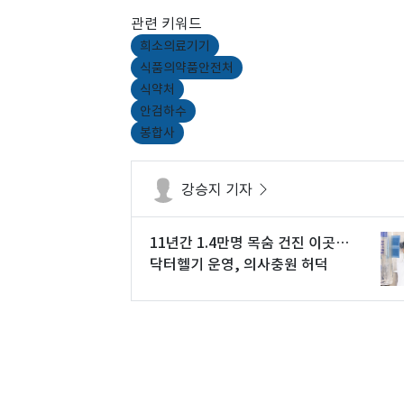
관련 키워드
희소의료기기
식품의약품안전처
식약처
안검하수
봉합사
강승지 기자
11년간 1.4만명 목숨 건진 이곳…
닥터헬기 운영, 의사충원 허덕