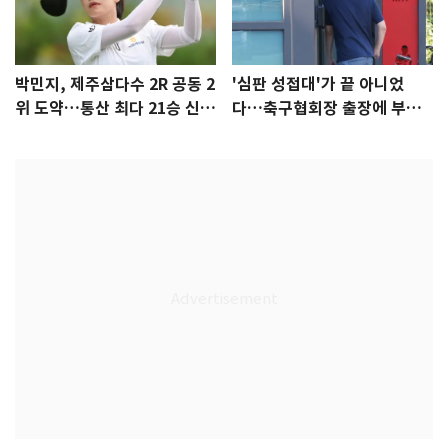
박민지, 제주삼다수 2R 공동 2
'심판 성접대'가 끝 아니었
위 도약…통산 최다 21승 신기
다…축구협회장 출장에 부인
록 도전
3회 동반 '펑펑'