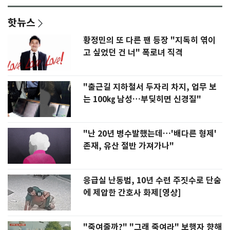
핫뉴스
황정민의 또 다른 팬 등장 "지독히 엮이
고 싶었던 건 너" 폭로녀 직격
"출근길 지하철서 두자리 차지, 업무 보
는 100㎏ 남성…부딪히면 신경질"
"난 20년 병수발했는데…'배다른 형제'
존재, 유산 절반 가져가나"
응급실 난동범, 10년 수련 주짓수로 단숨
에 제압한 간호사 화제[영상]
"죽여줄까?" "그래 죽여라" 보행자 향해