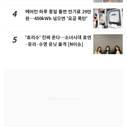
에어컨 하루 종일 틀면 전기료 29만
4
원…450kWh 넘으면 '요금 폭탄'
'효리수' 진짜 온다…소녀시대 효연
5
·유리·수영 유닛 출격 [N이슈]