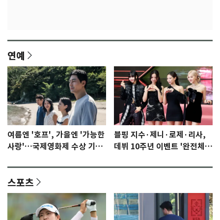
연예
여름엔 '호프', 가을엔 '가능한
블핑 지수·제니·로제·리사,
사랑'…국제영화제 수상 기대
데뷔 10주년 이벤트 '완전체'
감 [N이슈]
참석 확정…기대감 UP
스포츠