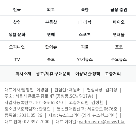
전국
외교
북한
금융·증권
산업
부동산
IT·과학
바이오
생활·문화
연예
스포츠
연재물
오피니언
핫이슈
피플
포토
TV
속보
인기뉴스
주요뉴스
회사소개
광고/제휴·구매문의
이용약관·정책
고충처리
대표이사/발행인 : 이영섭
|
편집인 : 채원배
|
편집국장 : 김기성
|
주소 : 서울시 종로구 종로 47 (공평동,SC빌딩17층)
|
사업자등록번호 : 101-86-62870
|
고충처리인 : 김성환
|
청소년보호책임자 : 안병길
|
통신판매업신고 : 서울종로 0676호
|
등록일 : 2011. 05. 26
|
제호 : 뉴스1코리아(읽기: 뉴스원코리아)
|
대표 전화 : 02-397-7000
|
대표 이메일 :
webmaster@news1.kr