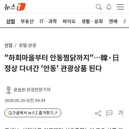
권
산업
부동산
ITㆍ과학
바이오
생활ㆍ문화
연예
스
산업
호텔·관광
"하회마을부터 안동찜닭까지"…韓·日
정상 다녀간 '안동' 관광상품 된다
윤슬빈 관광전문기자
2026.05.20 오전 09:34
가
구글에서 뉴스1 즐겨찾기