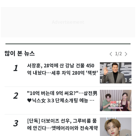
많이 본 뉴스
1
/
2
서장훈, 28억에 산 강남 건물 450
1
억 내놨다…세후 차익 280억 '잭팟'
"10억 버는데 9억 써요?"…삼전男
2
♥닉스女 3:3 단체소개팅 예능 화
제
[단독] 더보이즈 선우, 그루비룸 품
3
에 안긴다…앳에어리어와 전속계약