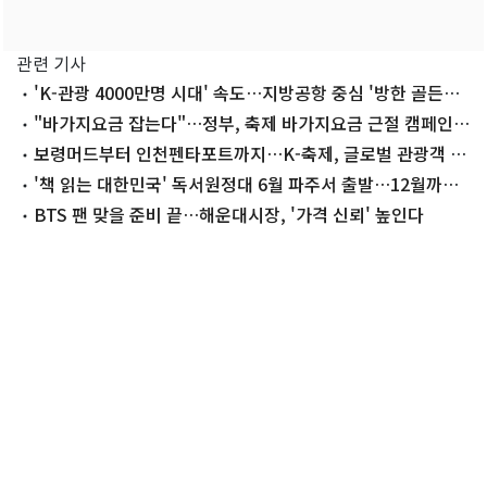
관련 기사
'K-관광 4000만명 시대' 속도…지방공항 중심 '방한 골든루
트' 구축
"바가지요금 잡는다"…정부, 축제 바가지요금 근절 캠페인
진행
보령머드부터 인천펜타포트까지…K-축제, 글로벌 관광객 잡
는다
'책 읽는 대한민국' 독서원정대 6월 파주서 출발…12월까지
전국 순회
BTS 팬 맞을 준비 끝…해운대시장, '가격 신뢰' 높인다