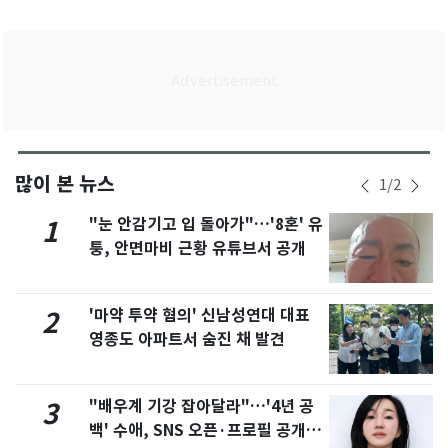
많이 본 뉴스
1
/
2
"눈 안감기고 입 돌아가"…'8혼' 유
1
퉁, 안면마비 근황 유튜브서 공개
'마약 투약 혐의' 신남성연대 대표
2
영종도 아파트서 숨진 채 발견
"배우계 기강 잡아달라"…'4년 공
3
백' 수애, SNS 오픈·프로필 공개