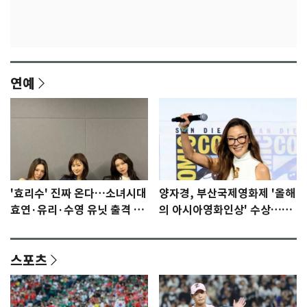
연예
'효리수' 진짜 온다…소녀시대
양자경, 부산국제영화제 '올해
효연·유리·수영 유닛 출격 [N
의 아시아영화인상' 수상…15
이슈]
년만에 부산 온다
스포츠