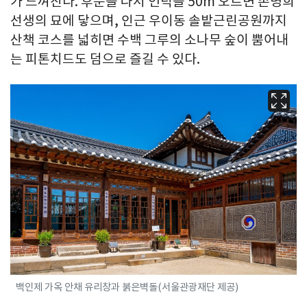
가 느껴진다. 후문을 나서 언덕을 50m 오르면 손병희
선생의 묘에 닿으며, 인근 우이동 솔밭근린공원까지
산책 코스를 넓히면 수백 그루의 소나무 숲이 뿜어내
는 피톤치드도 덤으로 즐길 수 있다.
백인제 가옥 안채 유리창과 붉은벽돌(서울관광재단 제공)