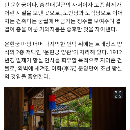
던 운현궁이다. 흥선대원군의 사저이자 고종 황제가
어린 시절을 보낸 곳으로, 노안당과 노락당으로 이어
지는 건축미는 궁궐에 버금가는 정수를 보여주며 겹
겹이 층을 이룬 기와지붕은 중후한 멋을 자아낸다.
운현궁 마당 너머 나지막한 언덕 위에는 르네상스 양
식의 2층 저택인 '운현궁 양관'이 자리해 있다. 1912
년경 일제가 황실 인사를 회유할 목적으로 지어준 건
물로, 외벽에 새겨진 이화(李花) 문양만이 조선 왕실
의 것임을 증언한다.