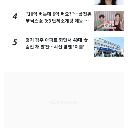
화제
"10억 버는데 9억 써요?"…삼전男
4
♥닉스女 3:3 단체소개팅 예능 화
제
경기 광주 아파트 화단서 40대 女
5
숨진 채 발견…시신 옆엔 '이불'