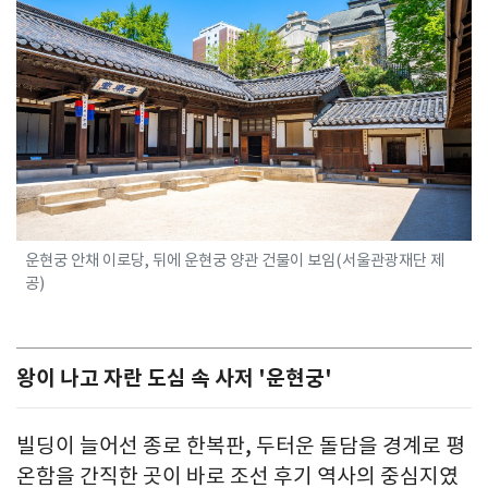
운현궁 안채 이로당, 뒤에 운현궁 양관 건물이 보임(서울관광재단 제
공)
왕이 나고 자란 도심 속 사저 '운현궁'
빌딩이 늘어선 종로 한복판, 두터운 돌담을 경계로 평
온함을 간직한 곳이 바로 조선 후기 역사의 중심지였