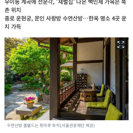
우이동 계곡에 선운각, '재벌집' 나온 백인제 가옥은 북
촌 위치
종로 운현궁, 문인 사랑방 수연산방…한옥 명소 4곳 운
치 가득
수연산방 봄볕드는 툇마루 좌석(서울관광재단 제공)