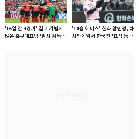
'16일 간 4경기' 결코 가볍지
'10승 에이스' 한화 왕옌청, 아
않은 축구대표팀 '임시 감독'
시안게임서 한국전 '표적 등
무게
판' 가능성