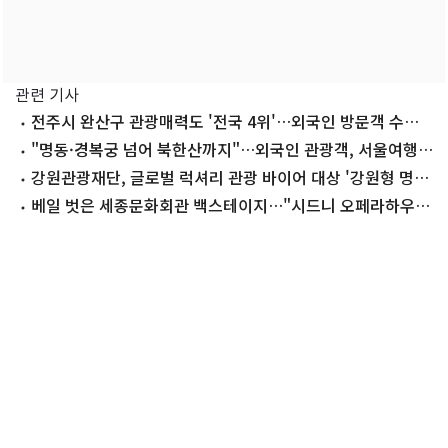
관련 기사
전주시 완산구 관광매력도 '전국 4위'…외국인 방문객 수
62% 증가
"명동·경복궁 넘어 북한산까지"…외국인 관광객, 서울여행
지도 넓어졌다
강원관광재단, 글로벌 럭셔리 관광 바이어 대상 '강원형 명품
팸투어'
베일 벗은 세종문화회관 백스테이지…"시드니 오페라하우스
뒤지지 않네"