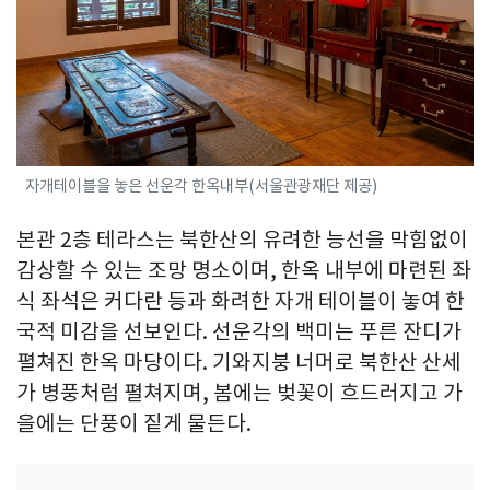
자개테이블을 놓은 선운각 한옥내부(서울관광재단 제공)
본관 2층 테라스는 북한산의 유려한 능선을 막힘없이
감상할 수 있는 조망 명소이며, 한옥 내부에 마련된 좌
식 좌석은 커다란 등과 화려한 자개 테이블이 놓여 한
국적 미감을 선보인다. 선운각의 백미는 푸른 잔디가
펼쳐진 한옥 마당이다. 기와지붕 너머로 북한산 산세
가 병풍처럼 펼쳐지며, 봄에는 벚꽃이 흐드러지고 가
을에는 단풍이 짙게 물든다.