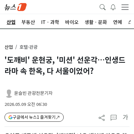
권
산업
부동산
ITㆍ과학
바이오
생활ㆍ문화
연예
스
산업
호텔·관광
'도깨비' 운현궁, '미션' 선운각…인생드
라마 속 한옥, 다 서울이었어?
윤슬빈 관광전문기자
2026.05.09 오전 06:30
가
구글에서 뉴스1 즐겨찾기