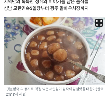
지역만의 독특한 정취와 이야기를 담은 음식들
성남 모란민속5일장부터 광주 말바우시장까지
'옛날팥죽'의 동지죽. 직접 빚은 새알심이 팥죽의 감칠맛을 더한다(한국
관광공사 제공)