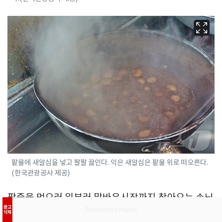
팥물에 새알심을 넣고 팔팔 끓인다. 익은 새알심은 팥물 위로 떠오른다.
(한국관광공사 제공)
팥죽을 먹으러 일부러 말바우시장까지 찾아오는 손님
광고
들을 생각해 매일 새벽 직접 팥을 씻어 불리고 불린 팥
삭제