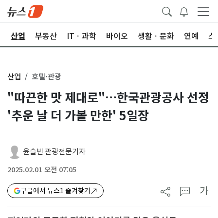
권
산업
부동산
ITㆍ과학
바이오
생활ㆍ문화
연예
스
산업
호텔·관광
"따끈한 맛 제대로"…한국관광공사 선정
'추운 날 더 가볼 만한' 5일장
윤슬빈 관광전문기자
2025.02.01 오전 07:05
가
구글에서 뉴스1 즐겨찾기