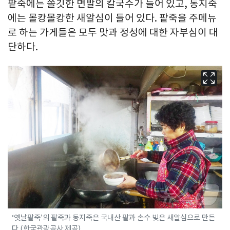
팥죽에는 쫄깃한 면발의 칼국수가 들어 있고, 동지죽
에는 몰캉몰캉한 새알심이 들어 있다. 팥죽을 주메뉴
로 하는 가게들은 모두 맛과 정성에 대한 자부심이 대
단하다.
‘옛날팥죽’의 팥죽과 동지죽은 국내산 팥과 손수 빚은 새알심으로 만든
다.(한국관광공사 제공)