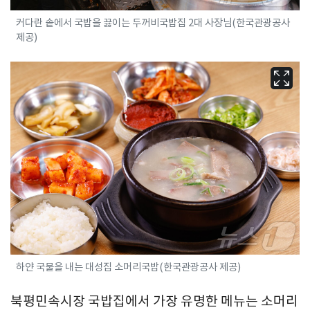
커다란 솥에서 국밥을 끓이는 두꺼비국밥집 2대 사장님(한국관광공사
제공)
하얀 국물을 내는 대성집 소머리국밥(한국관광공사 제공)
북평민속시장 국밥집에서 가장 유명한 메뉴는 소머리