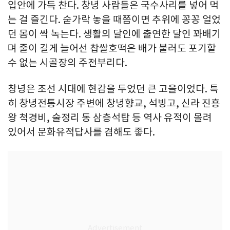
입안에 가득 찬다. 창녕 사람들은 국수사리를 넣어 먹
는 걸 즐긴다. 숟가락 놓을 때쯤이면 추위에 꽁꽁 얼었
던 몸이 싹 녹는다. 생활의 달인에 출연한 달인 꽈배기
며 줄이 길게 늘어선 찹쌀호떡은 배가 불러도 포기할
수 없는 시골장의 주전부리다.
창녕은 조선 시대에 현감을 두었던 큰 고을이었다. 특
히 창녕전통시장 주변에 창녕향교, 석빙고, 신라 진흥
왕 척경비, 술정리 동 삼층석탑 등 역사 유적이 몰려
있어서 문화유적답사를 겸해도 좋다.