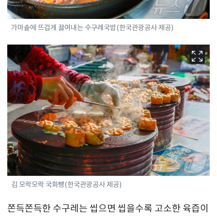
가마솥에 뜨겁게 끓여내는 수구레국밥(한국관광공사 제공)
김 모락모락 국화빵(한국관광공사 제공)
쫀득쫀득한 수구레는 씹으면 씹을수록 고소한 육즙이