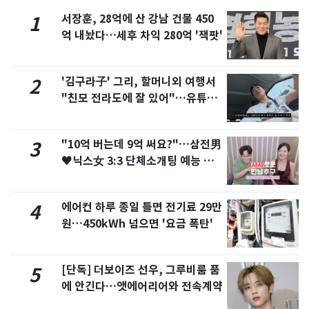
서장훈, 28억에 산 강남 건물 450
1
억 내놨다…세후 차익 280억 '잭팟'
'김구라子' 그리, 할머니외 여행서
2
"친모 전라도에 잘 있어"…유튜브
서 언급
"10억 버는데 9억 써요?"…삼전男
3
♥닉스女 3:3 단체소개팅 예능 화
제
에어컨 하루 종일 틀면 전기료 29만
4
원…450kWh 넘으면 '요금 폭탄'
[단독] 더보이즈 선우, 그루비룸 품
5
에 안긴다…앳에어리어와 전속계약