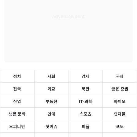
정치
사회
경제
국제
전국
외교
북한
금융·증권
산업
부동산
IT·과학
바이오
생활·문화
연예
스포츠
연재물
오피니언
핫이슈
피플
포토