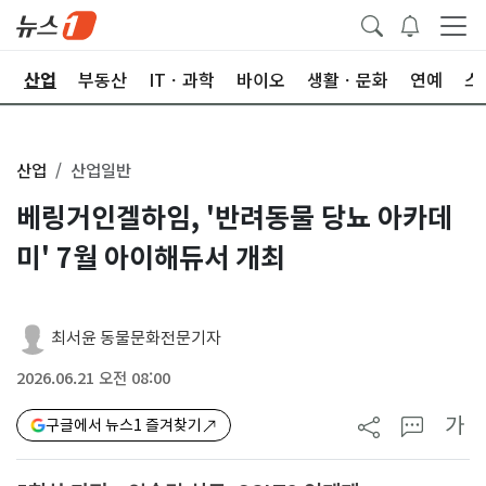
권
산업
부동산
ITㆍ과학
바이오
생활ㆍ문화
연예
스
산업
산업일반
베링거인겔하임, '반려동물 당뇨 아카데
미' 7월 아이해듀서 개최
최서윤 동물문화전문기자
2026.06.21 오전 08:00
가
구글에서 뉴스1 즐겨찾기