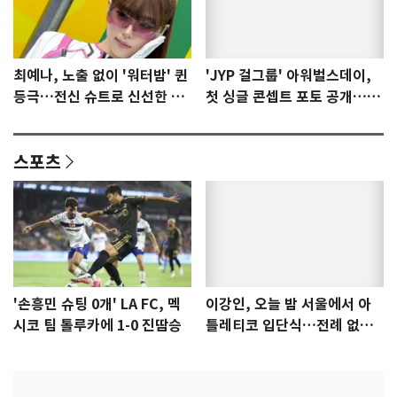
최예나, 노출 없이 '워터밤' 퀸
'JYP 걸그룹' 아워벌스데이,
등극…전신 슈트로 신선한 충
첫 싱글 콘셉트 포토 공개…청
격 [N샷]
량·키치
스포츠
'손흥민 슈팅 0개' LA FC, 멕
이강인, 오늘 밤 서울에서 아
시코 팀 톨루카에 1-0 진땀승
틀레티코 입단식…전례 없는
특급대우