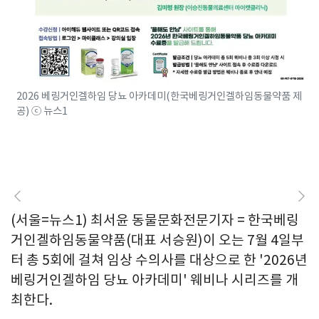
2026 베링거인겔하임 당뇨 아카데미(한국베링거인겔하임동물약품 제
공) ⓒ 뉴스1
(서울=뉴스1) 최서윤 동물문화전문기자 = 한국베링
거인겔하임동물약품(대표 서승원)이 오는 7월 4일부
터 총 5회에 걸쳐 임상 수의사를 대상으로 한 '2026년
베링거인겔하임 당뇨 아카데미' 웨비나 시리즈를 개
최한다.