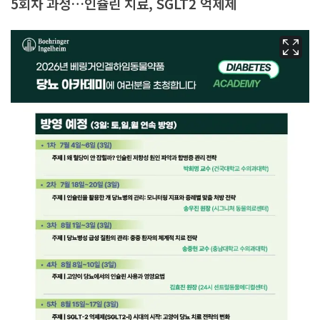
5회차 과정…인슐린 치료, SGLT2 억제제