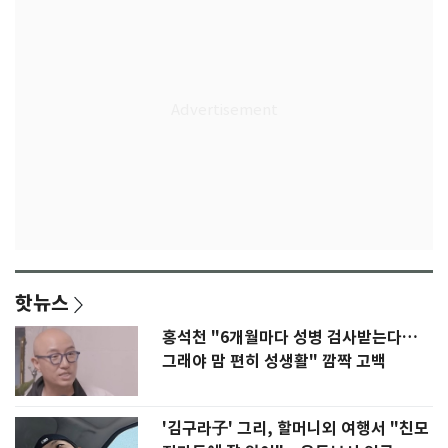
핫뉴스
홍석천 "6개월마다 성병 검사받는다…
그래야 맘 편히 성생활" 깜짝 고백
'김구라子' 그리, 할머니외 여행서 "친모