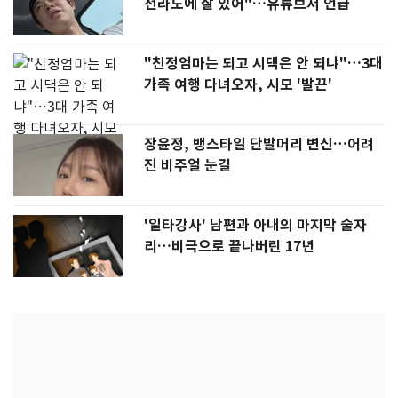
전라도에 잘 있어"…유튜브서 언급
"친정엄마는 되고 시댁은 안 되냐"…3대
가족 여행 다녀오자, 시모 '발끈'
장윤정, 뱅스타일 단발머리 변신…어려
진 비주얼 눈길
'일타강사' 남편과 아내의 마지막 술자
리…비극으로 끝나버린 17년