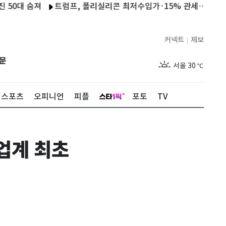
 숨져
트럼프, 폴리실리콘 최저수입가·15% 관세…12월4일 시행
커넥트
제보
|
제주
27
℃
문
서울
30
℃
부산
26
℃
스포츠
오피니언
피플
포토
TV
대구
27
℃
인천
30
℃
업계 최초
광주
26
℃
대전
26
℃
울산
25
℃
강릉
25
℃
제주
27
℃