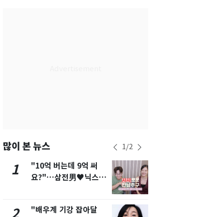
서울
30
℃
부산
26
℃
대구
27
℃
인천
30
℃
광주
26
℃
대전
26
℃
울산
25
℃
강릉
25
℃
많이 본 뉴스
1
/
2
제주
27
℃
"10억 버는데 9억 써
[단독]"이번
1
6
요?"…삼전男♥닉스女
현, 토스역
3:3 단체소개팅 예능 화
울 지하철에
제
새겼다
"배우계 기강 잡아달
펄펄 끓는 서
2
7