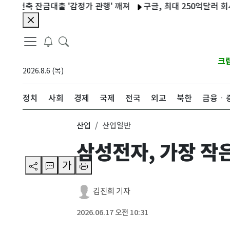
 잔금대출 '감정가 관행' 깨져
구글, 최대 250억달러 회사채 발
크
2026.8.6 (목)
정치
사회
경제
국제
전국
외교
북한
금융ㆍ
산업
산업일반
삼성전자, 가장 작
가
김진희 기자
2026.06.17 오전 10:31