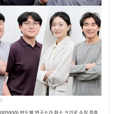
돌파하나…한낮 39도
폭염[오늘날씨]
SK하이닉스 또 프리마
8
켓 하한가…달랑 11주
에 시초가 소동
"캐리비안 베이 여자 탈
9
의실에 남자가 있어
요"…경찰 수사
전남광주통합특별시 정
10
무부시장 후보 백승주·
윤난실 지명
)
(005930) 반도체 연구소가 최소 크기로 수직 적층