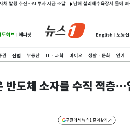
행 추진…AI 투자 자금 조달
남해 설리해수욕장서 물에 빠진 50대
립토허브
해피펫
English
노동신
|
|
산업
증권
부동산
ITㆍ과학
바이오
생활ㆍ문화
연예
은 반도체 소자를 수직 적층…
구글에서 뉴스1 즐겨찾기