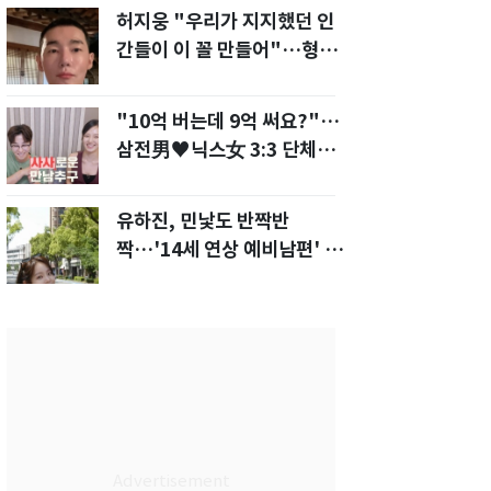
허지웅 "우리가 지지했던 인
간들이 이 꼴 만들어"…형소
법 개정안에 발끈
"10억 버는데 9억 써요?"…
삼전男♥닉스女 3:3 단체소
개팅 예능 화제
유하진, 민낯도 반짝반
짝…'14세 연상 예비남편' 강
균성이 반한 청순 미모