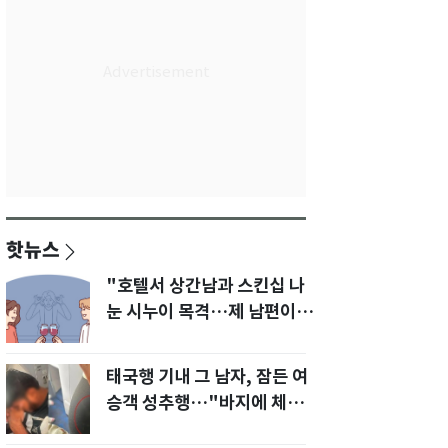
핫뉴스
"호텔서 상간남과 스킨십 나
눈 시누이 목격…제 남편이
입 다물라 하네요"
태국행 기내 그 남자, 잠든 여
승객 성추행…"바지에 체액
까지 묻었다"