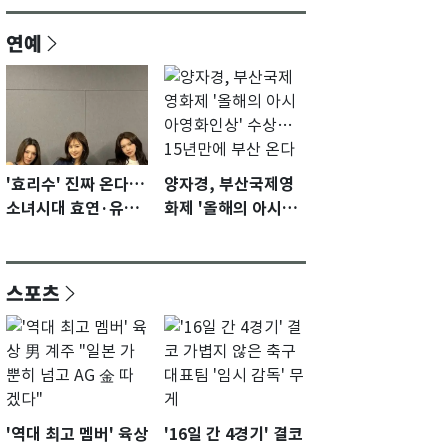
연예
'효리수' 진짜 온다…
양자경, 부산국제영
소녀시대 효연·유리·
화제 '올해의 아시아
수영 유닛 출격 [N이
영화인상' 수상…15
슈]
년만에 부산 온다
스포츠
'역대 최고 멤버' 육상
'16일 간 4경기' 결코