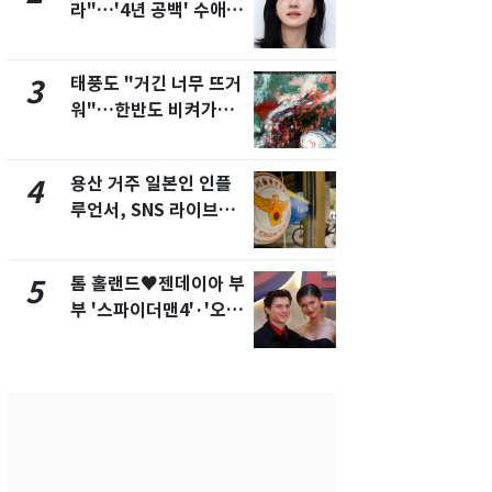
라"…'4년 공백' 수애,
돌파하나…한
SNS 오픈·프로필 공개
폭염[오늘날
화제
태풍도 "거긴 너무 뜨거
SK하이닉스
3
8
워"…한반도 비켜가는
켓 하한가…
'돌핀'과 '찬홈'
에 시초가 
용산 거주 일본인 인플
"캐리비안 
4
9
루언서, SNS 라이브방
의실에 남자
송 도중 사망
요"…경찰 
톰 홀랜드♥젠데이아 부
전남광주통
5
10
부 '스파이더맨4'·'오디
무부시장 후
세이'로 극장 장악
윤난실 지명