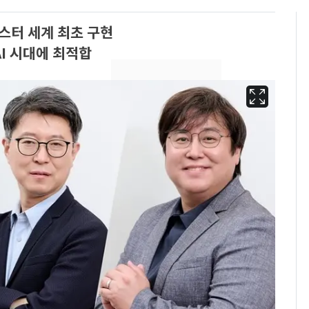
지스터 세계 최초 구현
AI 시대에 최적합
[단독]"이번 역은 신논
6
현, 토스역입니다"…서
울 지하철에 토스 이름
새겼다
펄펄 끓는 서울, 40도
7