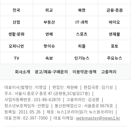
전국
외교
북한
금융·증권
산업
부동산
IT·과학
바이오
생활·문화
연예
스포츠
연재물
오피니언
핫이슈
피플
포토
TV
속보
인기뉴스
주요뉴스
회사소개
광고/제휴·구매문의
이용약관·정책
고충처리
대표이사/발행인 : 이영섭
|
편집인 : 채원배
|
편집국장 : 김기성
|
주소 : 서울시 종로구 종로 47 (공평동,SC빌딩17층)
|
사업자등록번호 : 101-86-62870
|
고충처리인 : 김성환
|
청소년보호책임자 : 안병길
|
통신판매업신고 : 서울종로 0676호
|
등록일 : 2011. 05. 26
|
제호 : 뉴스1코리아(읽기: 뉴스원코리아)
|
대표 전화 : 02-397-7000
|
대표 이메일 :
webmaster@news1.kr