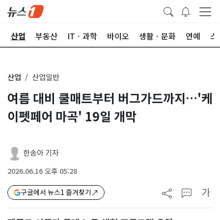
권
산업
부동산
ITㆍ과학
바이오
생활ㆍ문화
연예
스
산업
산업일반
여름 대비 쿨매트부터 버그가드까지…'케
이펫페어 마곡' 19일 개막
한송아 기자
2026.06.16 오후 05:28
가
구글에서 뉴스1 즐겨찾기