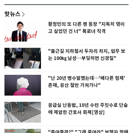
핫뉴스
황정민의 또 다른 팬 등장 "지독히 엮이
고 싶었던 건 너" 폭로녀 직격
"출근길 지하철서 두자리 차지, 업무 보
는 100㎏ 남성…부딪히면 신경질"
"난 20년 병수발했는데…'배다른 형제'
존재, 유산 절반 가져가나"
응급실 난동범, 10년 수련 주짓수로 단숨
에 제압한 간호사 화제[영상]
"죽여줄까?" "그래 죽여라" 보행자 향해