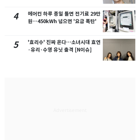
에어컨 하루 종일 틀면 전기료 29만
4
원…450kWh 넘으면 '요금 폭탄'
'효리수' 진짜 온다…소녀시대 효연
5
·유리·수영 유닛 출격 [N이슈]