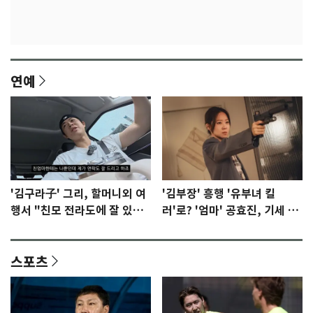
연예
'김구라子' 그리, 할머니외 여
'김부장' 흥행 '유부녀 킬
행서 "친모 전라도에 잘 있
러'로? '엄마' 공효진, 기세 잡
어"…유튜브서 언급
았다 [N초점]
스포츠