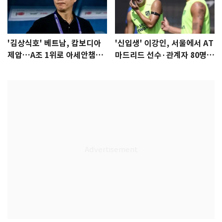
'김상식호' 베트남, 캄보디아
'신입생' 이강인, 서울에서 AT
제압…A조 1위로 아세안챔피
마드리드 선수·관계자 80명
언십 4강행
식사 대접