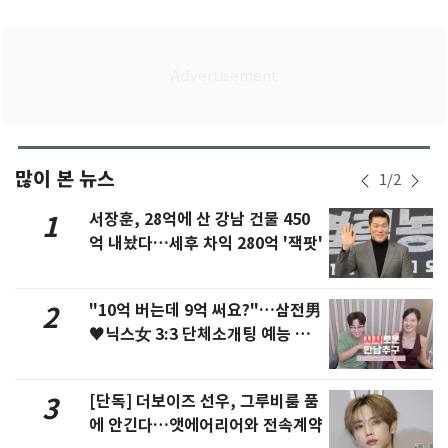
많이 본 뉴스
1
/
2
서장훈, 28억에 산 강남 건물 450
1
억 내놨다…세후 차익 280억 '잭팟'
"10억 버는데 9억 써요?"…삼전男
2
♥닉스女 3:3 단체소개팅 예능 화
제
[단독] 더보이즈 선우, 그루비룸 품
3
에 안긴다…앳에어리어와 전속계약