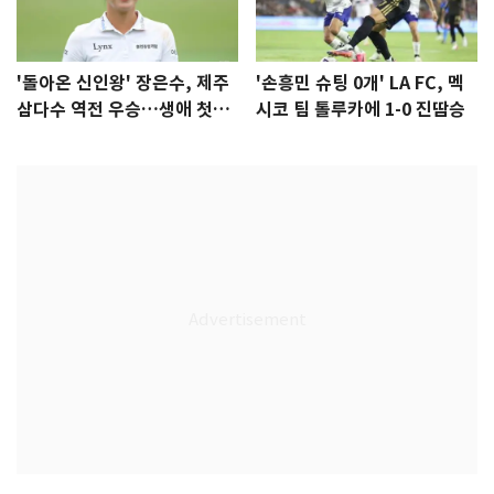
'돌아온 신인왕' 장은수, 제주
'손흥민 슈팅 0개' LA FC, 멕
삼다수 역전 우승…생애 첫승
시코 팀 톨루카에 1-0 진땀승
감격