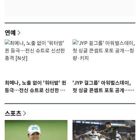
연예
최예나, 노출 없이 '워터밤' 퀸
'JYP 걸그룹' 아워벌스데이,
등극…전신 슈트로 신선한 충
첫 싱글 콘셉트 포토 공개…청
격 [N샷]
량·키치
스포츠