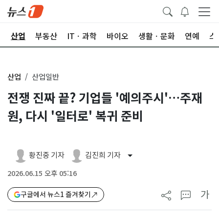
권
산업
부동산
ITㆍ과학
바이오
생활ㆍ문화
연예
스
산업
산업일반
전쟁 진짜 끝? 기업들 '예의주시'…주재
원, 다시 '일터로' 복귀 준비
황진중 기자
김진희 기자
2026.06.15 오후 05:16
가
구글에서 뉴스1 즐겨찾기