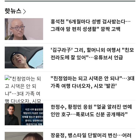
핫뉴스
홍석천 "6개월마다 성병 검사받는다…
그래야 맘 편히 성생활" 깜짝 고백
'김구라子' 그리, 할머니외 여행서 "친모
전라도에 잘 있어"…유튜브서 언급
"친정엄마는 되고 시댁은 안 되냐"…3대
가족 여행 다녀오자, 시모 '발끈'
한정수, 황정민 응원 "얼굴 알려진 연예
인만 호구…폭로녀도 신분 공개해라"
장윤정, 뱅스타일 단발머리 변신…어려