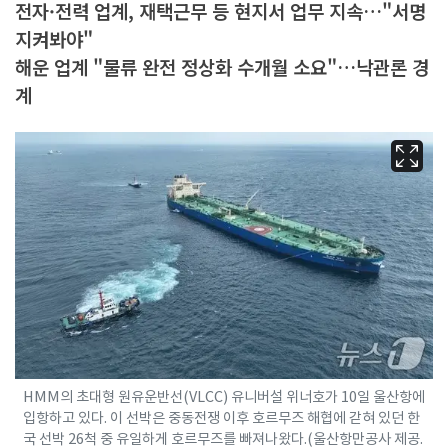
전자·전력 업계, 재택근무 등 현지서 업무 지속…"서명
지켜봐야"
해운 업계 "물류 완전 정상화 수개월 소요"…낙관론 경
계
HMM의 초대형 원유운반선(VLCC) 유니버설 위너호가 10일 울산항에
입항하고 있다. 이 선박은 중동전쟁 이후 호르무즈 해협에 갇혀 있던 한
국 선박 26척 중 유일하게 호르무즈를 빠져나왔다.(울산항만공사 제공.