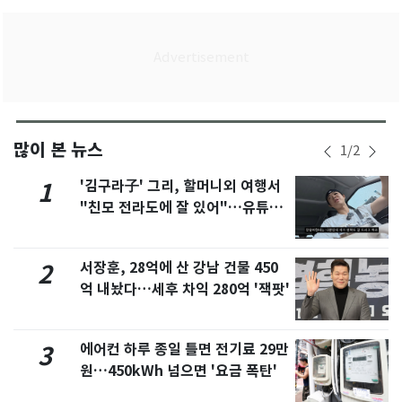
많이 본 뉴스
1
/
2
'김구라子' 그리, 할머니외 여행서
1
"친모 전라도에 잘 있어"…유튜브
서 언급
서장훈, 28억에 산 강남 건물 450
2
억 내놨다…세후 차익 280억 '잭팟'
에어컨 하루 종일 틀면 전기료 29만
3
원…450kWh 넘으면 '요금 폭탄'