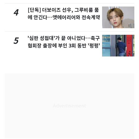
[단독] 더보이즈 선우, 그루비룸 품
4
에 안긴다…앳에어리어와 전속계약
'심판 성접대'가 끝 아니었다…축구
5
협회장 출장에 부인 3회 동반 '펑펑'