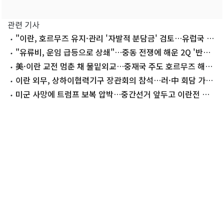
관련 기사
"이란, 호르무즈 유지·관리 '자발적 분담금' 검토…유럽국 부
담"
"유류비, 운임 급등으로 상쇄"…중동 전쟁에 해운 2Q '반사
이익'
美·이란 교전 멈춘 채 물밑외교…중재국 주도 호르무즈 해법
모색
이란 외무, 상하이협력기구 장관회의 참석…러·中 회담 가능
성 주목
미군 사망에 트럼프 보복 압박…중간선거 앞두고 이란전 확
전 기로