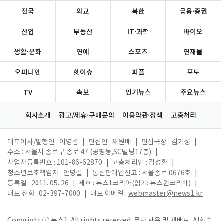
전국
외교
북한
금융·증권
산업
부동산
IT·과학
바이오
생활·문화
연예
스포츠
연재물
오피니언
핫이슈
피플
포토
TV
속보
인기뉴스
주요뉴스
회사소개
광고/제휴·구매문의
이용약관·정책
고충처리
대표이사/발행인 : 이영섭
|
편집인 : 채원배
|
편집국장 : 김기성
|
주소 : 서울시 종로구 종로 47 (공평동,SC빌딩17층)
|
사업자등록번호 : 101-86-62870
|
고충처리인 : 김성환
|
청소년보호책임자 : 안병길
|
통신판매업신고 : 서울종로 0676호
|
등록일 : 2011. 05. 26
|
제호 : 뉴스1코리아(읽기: 뉴스원코리아)
|
대표 전화 : 02-397-7000
|
대표 이메일 :
webmaster@news1.kr
Copyright ⓒ 뉴스1. All rights reserved. 무단 사용 및 재배포, AI학습