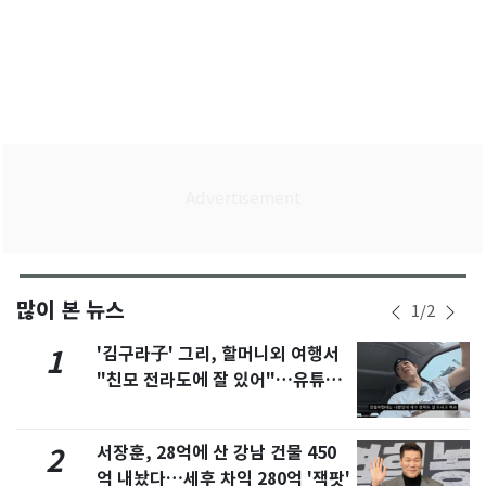
많이 본 뉴스
1
/
2
'김구라子' 그리, 할머니외 여행서
1
"친모 전라도에 잘 있어"…유튜브
서 언급
서장훈, 28억에 산 강남 건물 450
2
억 내놨다…세후 차익 280억 '잭팟'