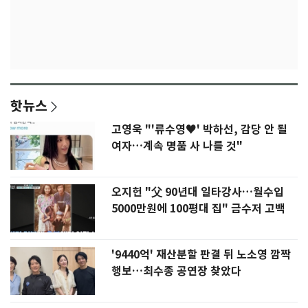
핫뉴스
고영욱 "'류수영♥' 박하선, 감당 안 될
여자…계속 명품 사 나를 것"
오지헌 "父 90년대 일타강사…월수입
5000만원에 100평대 집" 금수저 고백
'9440억' 재산분할 판결 뒤 노소영 깜짝
행보…최수종 공연장 찾았다