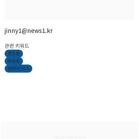
jinny1@news1.kr
관련 키워드
젠슨황
최태원
SK하이닉스