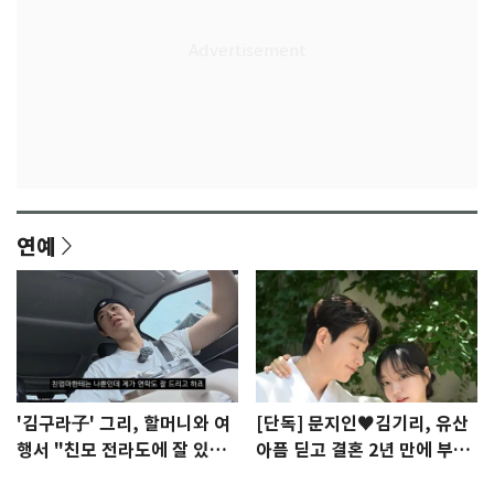
연예
'김구라子' 그리, 할머니와 여
[단독] 문지인♥김기리, 유산
행서 "친모 전라도에 잘 있
아픔 딛고 결혼 2년 만에 부모
어"…유튜브서 언급
됐다…7일 득남