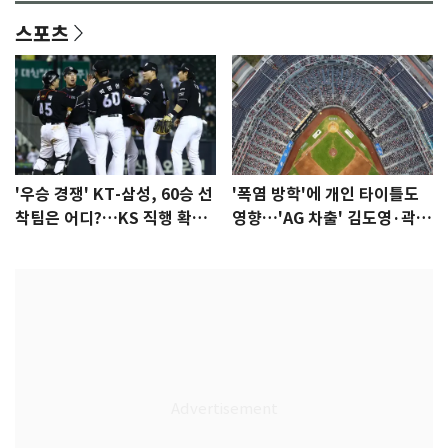
스포츠
'우승 경쟁' KT-삼성, 60승 선
'폭염 방학'에 개인 타이틀도
착팀은 어디?…KS 직행 확률
영향…'AG 차출' 김도영·곽빈
77.8%
울상