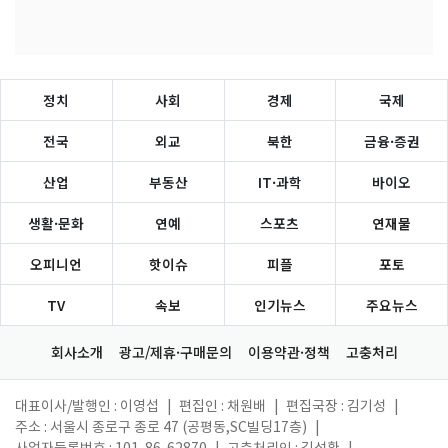
정치
사회
경제
국제
전국
외교
북한
금융·증권
산업
부동산
IT·과학
바이오
생활·문화
연예
스포츠
연재물
오피니언
핫이슈
피플
포토
TV
속보
인기뉴스
주요뉴스
회사소개
광고/제휴·구매문의
이용약관·정책
고충처리
대표이사/발행인 : 이영섭
|
편집인 : 채원배
|
편집국장 : 김기성
|
주소 : 서울시 종로구 종로 47 (공평동,SC빌딩17층)
|
사업자등록번호 : 101-86-62870
|
고충처리인 : 김성환
|