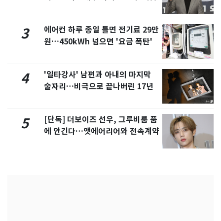
에어컨 하루 종일 틀면 전기료 29만
3
원…450kWh 넘으면 '요금 폭탄'
'일타강사' 남편과 아내의 마지막
4
술자리…비극으로 끝나버린 17년
[단독] 더보이즈 선우, 그루비룸 품
5
에 안긴다…앳에어리어와 전속계약