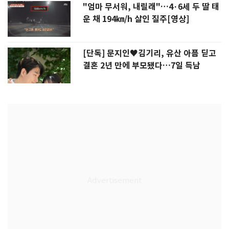
"엄마 무서워, 내릴래"…4·6세 두 딸 태
운 채 194㎞/h 살인 질주[영상]
[단독] 문지인♥김기리, 유산 아픔 딛고
결혼 2년 만에 부모됐다…7일 득남