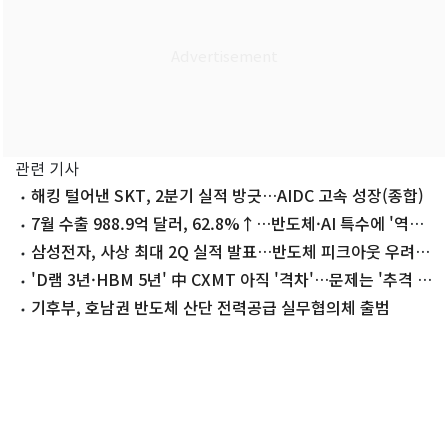
관련 기사
해킹 털어낸 SKT, 2분기 실적 방긋…AIDC 고속 성장(종합)
7월 수출 988.9억 달러, 62.8%↑…반도체·AI 특수에 '역대
2위'(종합)
삼성전자, 사상 최대 2Q 실적 발표…반도체 피크아웃 우려
종식 주목
'D램 3년·HBM 5년' 中 CXMT 아직 '격차'…문제는 '추격 속
도'
기후부, 호남권 반도체 산단 전력공급 실무협의체 출범