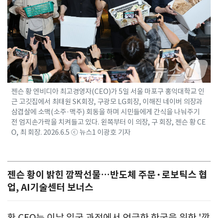
젠슨 황 엔비디아 최고경영자(CEO)가 5일 서울 마포구 홍익대학교 인
근 고깃집에서 최태원 SK회장, 구광모 LG회장, 이해진 네이버 의장과
삼겹살에 소맥(소주·맥주) 회동을 하며 시민들에게 간식을 나눠주기
전 엄지손가락을 치켜들고 있다. 왼쪽부터 이 의장, 구 회장, 젠슨 황 CE
O, 최 회장. 2026.6.5 ⓒ 뉴스1 이광호 기자
젠슨 황이 밝힌 깜짝선물…반도체 주문·로보틱스 협
업, AI기술센터 보너스
황 CEO는 이날 입국 과정에서 언급한 한국을 위한 '깜