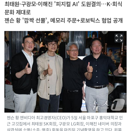
최태원·구광모·이해진 '피지컬 AI' 도원결의…K-회식
문화 제대로
젠슨 황 '깜짝 선물', 메모리 주문+로보틱스 협업 공개
젠슨 황 엔비디아 최고경영자(CEO)가 5일 서울 마포구 홍익대학교 인
근 고깃집에서 최태원 SK회장, 구광모 LG회장, 이해진 네이버 의장과
삼겹살에 소맥(소주·맥주) 회동을 마친뒤 기념촬영을 하고 있다. 왼쪽