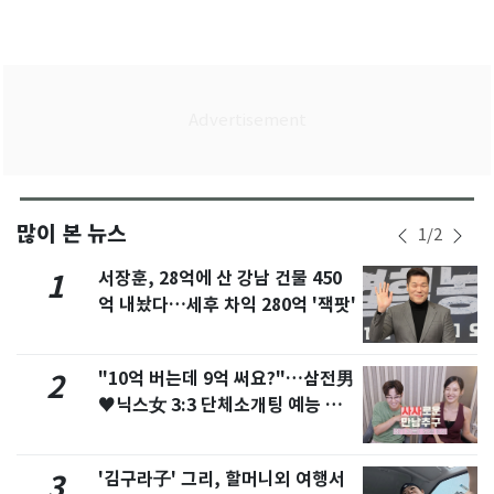
많이 본 뉴스
1
/
2
서장훈, 28억에 산 강남 건물 450
1
억 내놨다…세후 차익 280억 '잭팟'
"10억 버는데 9억 써요?"…삼전男
2
♥닉스女 3:3 단체소개팅 예능 화
제
'김구라子' 그리, 할머니외 여행서
3