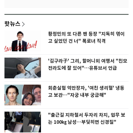
핫뉴스
황정민의 또 다른 팬 등장 "지독히 엮이
고 싶었던 건 너" 폭로녀 직격
'김구라子' 그리, 할머니외 여행서 "친모
전라도에 잘 있어"…유튜브서 언급
회춘실험 억만장자, '여친 생리혈' 냉동
고 보관…"자궁 내부 궁금해"
"출근길 지하철서 두자리 차지, 업무 보
는 100㎏ 남성…부딪히면 신경질"