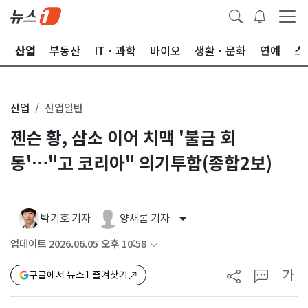
권
산업
부동산
ITㆍ과학
바이오
생활ㆍ문화
연예
스
산업
산업일반
젠슨 황, 삼소 이어 치맥 '불금 회
동'…"고 코리아" 의기투합(종합2보)
박기호 기자
양새롬 기자
업데이트 2026.06.05 오후 10:58
가
구글에서 뉴스1 즐겨찾기