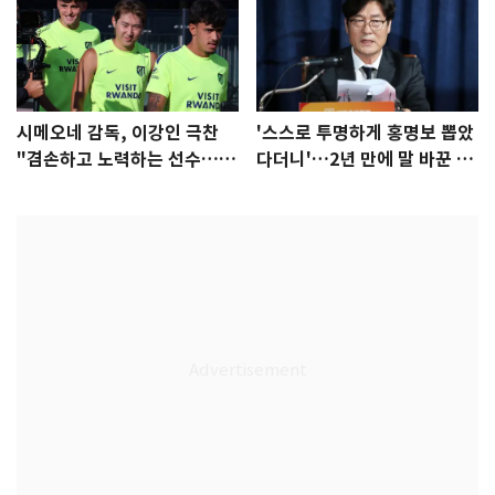
시메오네 감독, 이강인 극찬
'스스로 투명하게 홍명보 뽑았
"겸손하고 노력하는 선수…좋
다더니'…2년 만에 말 바꾼 이
은 첫인상"
임생