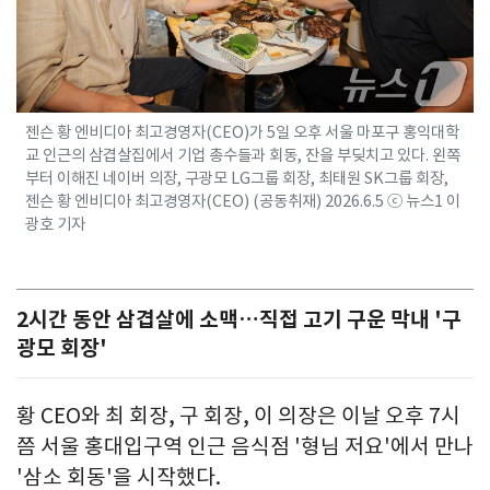
젠슨 황 엔비디아 최고경영자(CEO)가 5일 오후 서울 마포구 홍익대학
교 인근의 삼겹살집에서 기업 총수들과 회동, 잔을 부딪치고 있다. 왼쪽
부터 이해진 네이버 의장, 구광모 LG그룹 회장, 최태원 SK그룹 회장,
젠슨 황 엔비디아 최고경영자(CEO) (공동취재) 2026.6.5 ⓒ 뉴스1 이
광호 기자
2시간 동안 삼겹살에 소맥…직접 고기 구운 막내 '구
광모 회장'
황 CEO와 최 회장, 구 회장, 이 의장은 이날 오후 7시
쯤 서울 홍대입구역 인근 음식점 '형님 저요'에서 만나
'삼소 회동'을 시작했다.