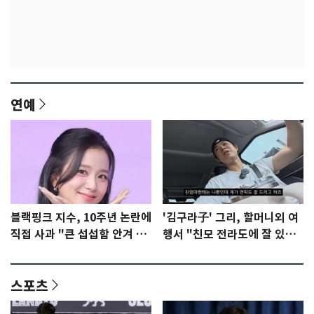
연예
블랙핑크 지수, 10주년 논란에
'김구라子' 그리, 할머니외 여
직접 사과 "큰 섭섭함 안겨 미
행서 "친모 전라도에 잘 있
안"
어"…유튜브서 언급
스포츠