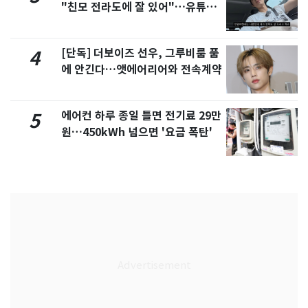
"친모 전라도에 잘 있어"…유튜브
서 언급
[단독] 더보이즈 선우, 그루비룸 품
4
에 안긴다…앳에어리어와 전속계약
에어컨 하루 종일 틀면 전기료 29만
5
원…450kWh 넘으면 '요금 폭탄'