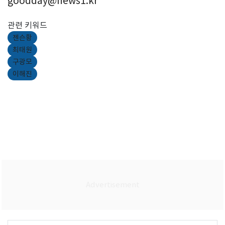
goodday@news1.kr
관련 키워드
젠슨황
최태원
구광모
이해진