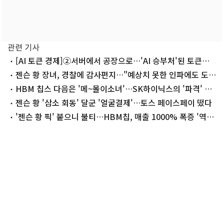
관련 기사
[AI 토큰 경제]②서버에서 공장으로…'AI 승부처'된 토큰팩
토리
젠슨 황 장녀, 경찰에 감사편지…"예상치 못한 인파에도 도와
줘"
HBM 칩스 다음은 '메~몰이소녀'…SK하이닉스의 '파격' 광
고까지
젠슨 황 '삼소 회동' 달군 '얼굴결제'…토스 페이스페이 떴다
'젠슨 황 픽' 붙으니 불티…HBM칩, 매출 1000% 폭증 '역주
행'