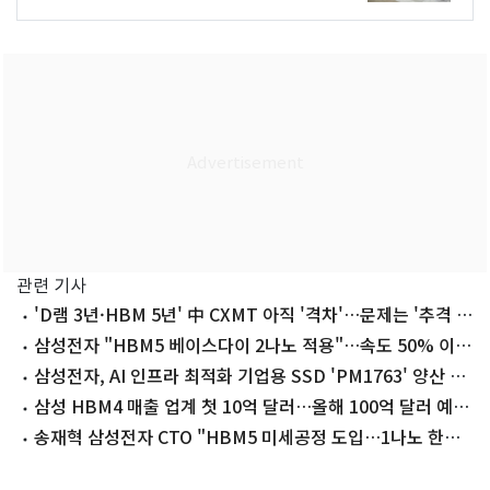
관련 기사
'D램 3년·HBM 5년' 中 CXMT 아직 '격차'…문제는 '추격 속
도'
삼성전자 "HBM5 베이스다이 2나노 적용"…속도 50% 이상
향상
삼성전자, AI 인프라 최적화 기업용 SSD 'PM1763' 양산 개
시
삼성 HBM4 매출 업계 첫 10억 달러…올해 100억 달러 예고
(종합)
송재혁 삼성전자 CTO "HBM5 미세공정 도입…1나노 한계
깰 것"