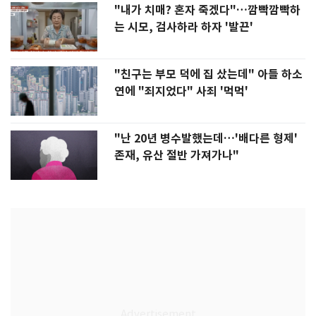
"내가 치매? 혼자 죽겠다"…깜빡깜빡하
는 시모, 검사하라 하자 '발끈'
"친구는 부모 덕에 집 샀는데" 아들 하소
연에 "죄지었다" 사죄 '먹먹'
"난 20년 병수발했는데…'배다른 형제'
존재, 유산 절반 가져가나"