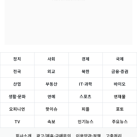
정치
사회
경제
국제
전국
외교
북한
금융·증권
산업
부동산
IT·과학
바이오
생활·문화
연예
스포츠
연재물
오피니언
핫이슈
피플
포토
TV
속보
인기뉴스
주요뉴스
회사소개
광고/제휴·구매문의
이용약관·정책
고충처리