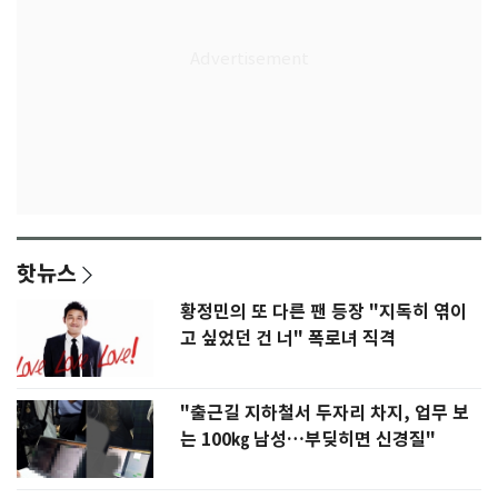
핫뉴스
황정민의 또 다른 팬 등장 "지독히 엮이
고 싶었던 건 너" 폭로녀 직격
"출근길 지하철서 두자리 차지, 업무 보
는 100㎏ 남성…부딪히면 신경질"