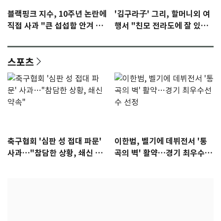
블랙핑크 지수, 10주년 논란에
'김구라子' 그리, 할머니외 여
직접 사과 "큰 섭섭함 안겨 미
행서 "친모 전라도에 잘 있
안"
어"…유튜브서 언급
스포츠
축구협회 '심판 성 접대 파문'
이한범, 벨기에 데뷔전서 '통
사과…"참담한 상황, 쇄신 약
곡의 벽' 활약…경기 최우수선
속"
수 선정