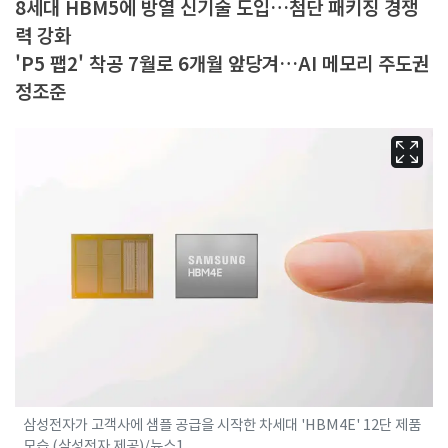
8세대 HBM5에 방열 신기술 도입…첨단 패키징 경쟁
력 강화
'P5 팹2' 착공 7월로 6개월 앞당겨…AI 메모리 주도권
정조준
삼성전자가 고객사에 샘플 공급을 시작한 차세대 'HBM4E' 12단 제품
모습.(삼성전자 제공)/뉴스1