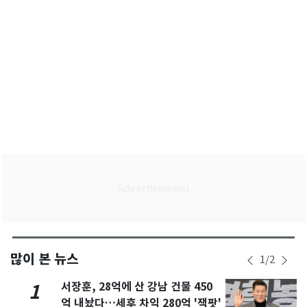
많이 본 뉴스
1
/
2
서장훈, 28억에 산 강남 건물 450
1
억 내놨다…세후 차익 280억 '잭팟'