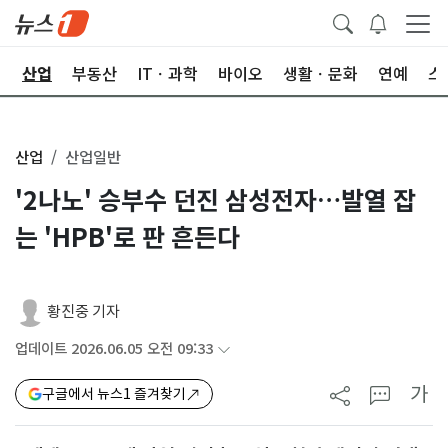
권
산업
부동산
ITㆍ과학
바이오
생활ㆍ문화
연예
스
산업
산업일반
'2나노' 승부수 던진 삼성전자…발열 잡
는 'HPB'로 판 흔든다
황진중 기자
업데이트 2026.06.05 오전 09:33
가
구글에서 뉴스1 즐겨찾기