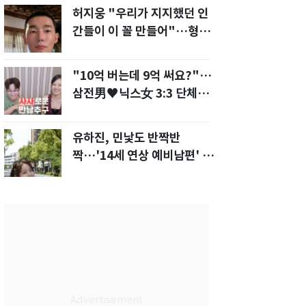
허지웅 "우리가 지지했던 인
간들이 이 꼴 만들어"…형소
법 개정안에 발끈
"10억 버는데 9억 써요?"…
삼전男♥닉스女 3:3 단체소
개팅 예능 화제
유하진, 민낯도 반짝반
짝…'14세 연상 예비남편' 강
균성이 반한 청순 미모