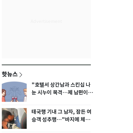
핫뉴스
"호텔서 상간남과 스킨십 나
눈 시누이 목격…제 남편이
입 다물라 하네요"
태국행 기내 그 남자, 잠든 여
승객 성추행…"바지에 체액
까지 묻었다"