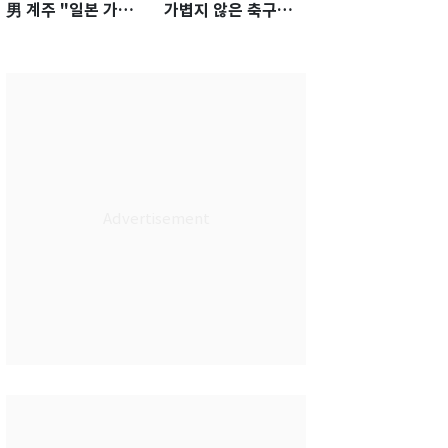
男 계주 "일본 가뿐히
가볍지 않은 축구대
넘고 AG 金 따겠다"
표팀 '임시 감독' 무게