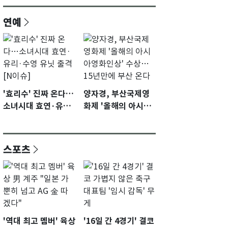
연예
'효리수' 진짜 온다…
양자경, 부산국제영
소녀시대 효연·유리·
화제 '올해의 아시아
수영 유닛 출격 [N이
영화인상' 수상…15
슈]
년만에 부산 온다
스포츠
'역대 최고 멤버' 육상
'16일 간 4경기' 결코