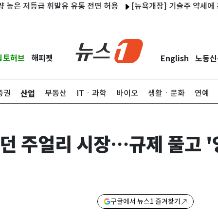
 저등급 휘발유 유통 전면 허용
[뉴욕개장] 기술주 약세에 혼조 출
립토허브
해피펫
English
노동신
|
|
산업
증권
부동산
ITㆍ과학
바이오
생활ㆍ문화
연예
던 주얼리 시장…규제 풀고 '
구글에서 뉴스1 즐겨찾기