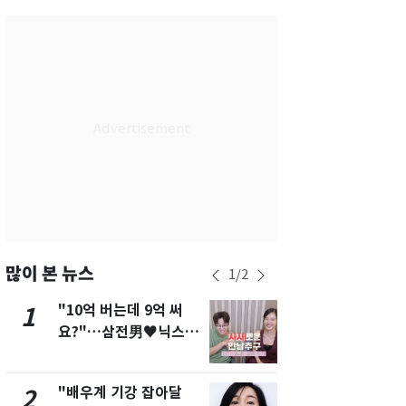
서울
31
℃
부산
27
℃
대구
29
℃
인천
29
℃
광주
27
℃
대전
28
℃
울산
26
℃
강릉
25
℃
많이 본 뉴스
1
/
2
제주
27
℃
"10억 버는데 9억 써
삼성전자·S
1
6
요?"…삼전男♥닉스女
"주주 환원 
3:3 단체소개팅 예능 화
확대할 것" 
제
"배우계 기강 잡아달
펄펄 끓는 서
2
7