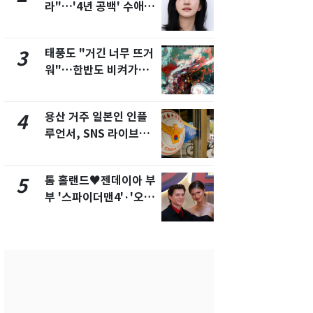
라"…'4년 공백' 수애,
돌파하나…한
SNS 오픈·프로필 공개
폭염[오늘날
화제
태풍도 "거긴 너무 뜨거
[단독]"이번
3
8
워"…한반도 비켜가는
현, 토스역
'돌핀'과 '찬홈'
울 지하철에
새겼다
용산 거주 일본인 인플
SK하이닉스
4
9
루언서, SNS 라이브방
켓 하한가…
송 도중 사망
에 시초가 
톰 홀랜드♥젠데이아 부
"캐리비안 
5
10
부 '스파이더맨4'·'오디
의실에 남자
세이'로 극장 장악
요"…경찰 