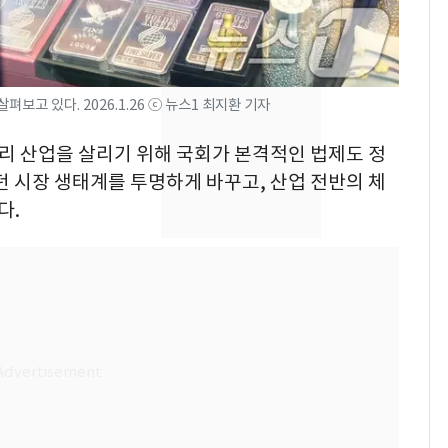
돌파하나…한낮 39도
폭염[오늘날씨]
[단독]"이번 역은 신논
8
현, 토스역입니다"…서
보고 있다. 2026.1.26 ⓒ 뉴스1 최지환 기자
울 지하철에 토스 이름
새겼다
얼리 산업을 살리기 위해 국회가 본격적인 법제도 정
SK하이닉스 또 프리마
9
던 시장 생태계를 투명하게 바꾸고, 산업 전반의 체
켓 하한가…달랑 11주
다.
에 시초가 소동
"캐리비안 베이 여자 탈
10
의실에 남자가 있어
요"…경찰 수사