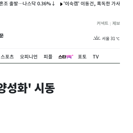
발…나스닥 0.36%↓
'이숙캠' 이동건, 혹독한 가사조사관 데뷔
커넥트
제보
|
제주
27
℃
문
서울
31
℃
부산
27
℃
스포츠
오피니언
피플
포토
TV
대구
29
℃
인천
29
℃
양성화' 시동
광주
27
℃
대전
28
℃
울산
26
℃
강릉
25
℃
제주
27
℃