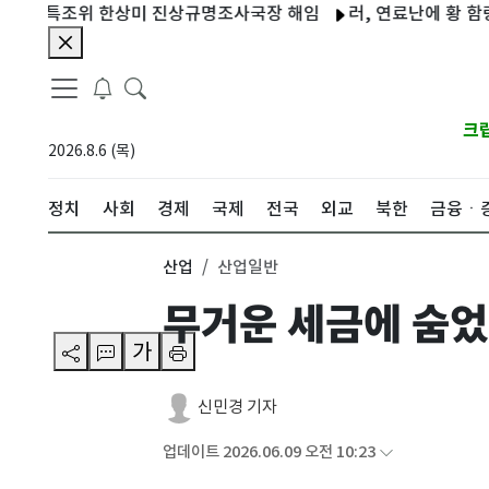
특조위 한상미 진상규명조사국장 해임
러, 연료난에 황 함량 높은
크
2026.8.6 (목)
정치
사회
경제
국제
전국
외교
북한
금융ㆍ
산업
산업일반
무거운 세금에 숨었
가
신민경 기자
업데이트 2026.06.09 오전 10:23