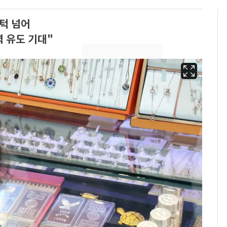
턱 넘어
력 유도 기대"
삼성전자·SK하이닉스
6
"주주 환원 의미 있게
확대할 것" 약속
펄펄 끓는 서울, 40도
7