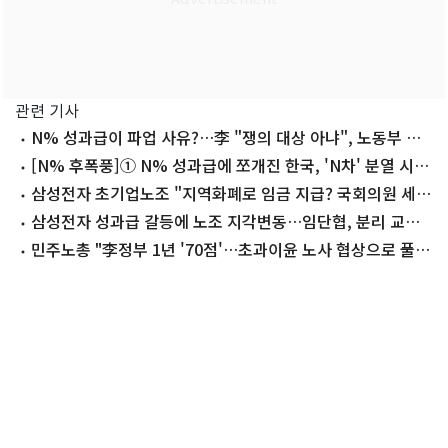
관련 기사
N% 성과급이 파업 사유?…李 "쟁의 대상 아냐", 노동부 기
준 마련 착수
[N% 후폭풍]① N% 성과급에 쪼개진 한국, 'N차' 분열 시작
됐다
삼성전자 초기업노조 "지역화폐로 임금 지급? 국회의원 세비
에 적용을"
삼성전자 성과급 갈등에 노조 지각변동…임단협, 분리 교섭
'저울질'
민주노총 "李정부 1년 '70점'…초과이윤 노사 협상으로 풀어
야"