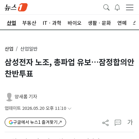
권
산업
부동산
ITㆍ과학
바이오
생활ㆍ문화
연예
스
산업
산업일반
삼성전자 노조, 총파업 유보…잠정합의안
찬반투표
양새롬 기자
업데이트 2026.05.20 오후 11:10
가
구글에서 뉴스1 즐겨찾기