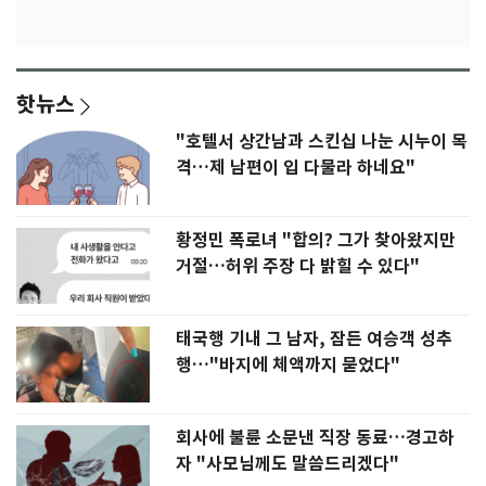
핫뉴스
"호텔서 상간남과 스킨십 나눈 시누이 목
격…제 남편이 입 다물라 하네요"
황정민 폭로녀 "합의? 그가 찾아왔지만
거절…허위 주장 다 밝힐 수 있다"
태국행 기내 그 남자, 잠든 여승객 성추
행…"바지에 체액까지 묻었다"
회사에 불륜 소문낸 직장 동료…경고하
자 "사모님께도 말씀드리겠다"