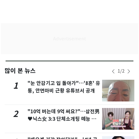
많이 본 뉴스
1
/
2
"눈 안감기고 입 돌아가"…'8혼' 유
1
퉁, 안면마비 근황 유튜브서 공개
"10억 버는데 9억 써요?"…삼전男
2
♥닉스女 3:3 단체소개팅 예능 화
제