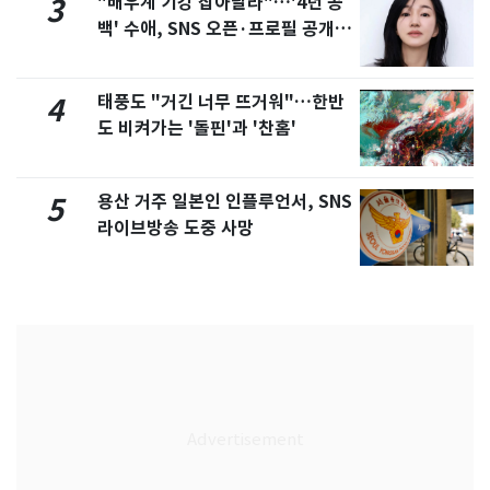
"배우계 기강 잡아달라"…'4년 공
3
백' 수애, SNS 오픈·프로필 공개
화제
태풍도 "거긴 너무 뜨거워"…한반
4
도 비켜가는 '돌핀'과 '찬홈'
용산 거주 일본인 인플루언서, SNS
5
라이브방송 도중 사망