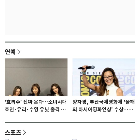
연예
'효리수' 진짜 온다…소녀시대
양자경, 부산국제영화제 '올해
효연·유리·수영 유닛 출격 [N
의 아시아영화인상' 수상…15
이슈]
년만에 부산 온다
스포츠