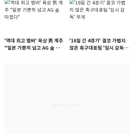
'역대 최고 멤버' 육상 男 계주
'16일 간 4경기' 결코 가볍지
"일본 가뿐히 넘고 AG 金 따겠
않은 축구대표팀 '임시 감독'
다"
무게