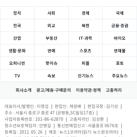
정치
사회
경제
국제
전국
외교
북한
금융·증권
산업
부동산
IT·과학
바이오
생활·문화
연예
스포츠
연재물
오피니언
핫이슈
피플
포토
TV
속보
인기뉴스
주요뉴스
회사소개
광고/제휴·구매문의
이용약관·정책
고충처리
대표이사/발행인 : 이영섭
|
편집인 : 채원배
|
편집국장 : 김기성
|
주소 : 서울시 종로구 종로 47 (공평동,SC빌딩17층)
|
사업자등록번호 : 101-86-62870
|
고충처리인 : 김성환
|
청소년보호책임자 : 안병길
|
통신판매업신고 : 서울종로 0676호
|
등록일 : 2011. 05. 26
|
제호 : 뉴스1코리아(읽기: 뉴스원코리아)
|