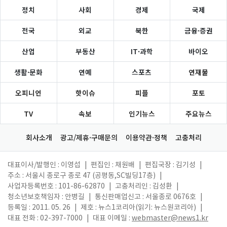
정치
사회
경제
국제
전국
외교
북한
금융·증권
산업
부동산
IT·과학
바이오
생활·문화
연예
스포츠
연재물
오피니언
핫이슈
피플
포토
TV
속보
인기뉴스
주요뉴스
회사소개
광고/제휴·구매문의
이용약관·정책
고충처리
대표이사/발행인 : 이영섭
|
편집인 : 채원배
|
편집국장 : 김기성
|
주소 : 서울시 종로구 종로 47 (공평동,SC빌딩17층)
|
사업자등록번호 : 101-86-62870
|
고충처리인 : 김성환
|
청소년보호책임자 : 안병길
|
통신판매업신고 : 서울종로 0676호
|
등록일 : 2011. 05. 26
|
제호 : 뉴스1코리아(읽기: 뉴스원코리아)
|
대표 전화 : 02-397-7000
|
대표 이메일 :
webmaster@news1.kr