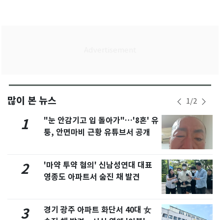
많이 본 뉴스
1
/
2
"눈 안감기고 입 돌아가"…'8혼' 유
1
퉁, 안면마비 근황 유튜브서 공개
'마약 투약 혐의' 신남성연대 대표
2
영종도 아파트서 숨진 채 발견
경기 광주 아파트 화단서 40대 女
3