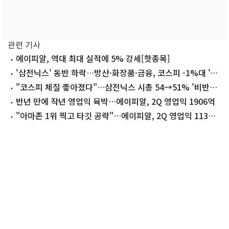
관련 기사
에이피알, 역대 최대 실적에 5% 강세[핫종목]
'삼전닉스' 동반 하락…방산·화장품·금융, 코스피 -1%대 '방
어'[개장시황]
"코스피 체질 좋아졌다"…삼전닉스 시총 54→51% '비반도
체' 약진
반년 만에 작년 영업익 육박…에이피알, 2Q 영업익 1906억
"아마존 1위 찍고 타깃 공략"…에이피알, 2Q 영업익 113%
'껑충' [줌인e종목]