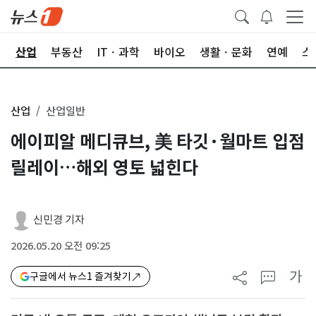
권
산업
부동산
ITㆍ과학
바이오
생활ㆍ문화
연예
스
산업
산업일반
에이피알 메디큐브, 美 타깃·월마트 입점
릴레이…해외 영토 넓힌다
신민경 기자
2026.05.20 오전 09:25
가
구글에서 뉴스1 즐겨찾기