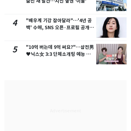
숨진 채 발견…시신 옆엔 '이불'
"배우계 기강 잡아달라"…'4년 공
4
백' 수애, SNS 오픈·프로필 공개
화제
"10억 버는데 9억 써요?"…삼전男
5
♥닉스女 3:3 단체소개팅 예능 화
제