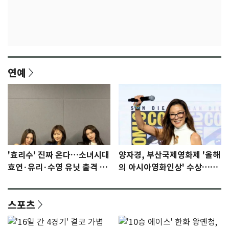
연예
'효리수' 진짜 온다…소녀시대
양자경, 부산국제영화제 '올해
효연·유리·수영 유닛 출격 [N
의 아시아영화인상' 수상…15
이슈]
년만에 부산 온다
스포츠