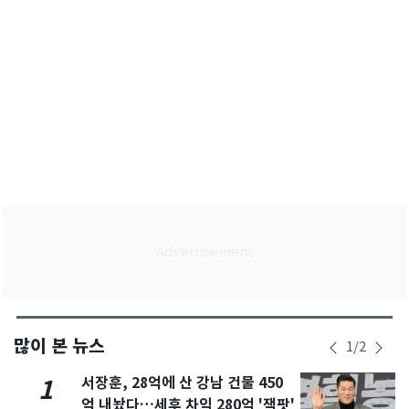
많이 본 뉴스
1
/
2
서장훈, 28억에 산 강남 건물 450
1
억 내놨다…세후 차익 280억 '잭팟'