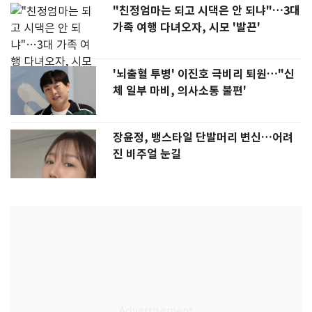
"친정엄마는 되고 시댁은 안 되냐"…3대
가족 여행 다녀오자, 시모 '발끈'
'뇌출혈 투병' 이진호 극비리 퇴원…"신
체 일부 마비, 의사소통 불편'
장윤정, 뱅스타일 단발머리 변신…어려
진 비주얼 눈길