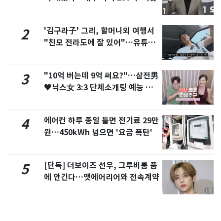
'김구라子' 그리, 할머니외 여행서
2
"친모 전라도에 잘 있어"…유튜브
서 언급
"10억 버는데 9억 써요?"…삼전男
3
♥닉스女 3:3 단체소개팅 예능 화
제
에어컨 하루 종일 틀면 전기료 29만
4
원…450kWh 넘으면 '요금 폭탄'
[단독] 더보이즈 선우, 그루비룸 품
5
에 안긴다…앳에어리어와 전속계약