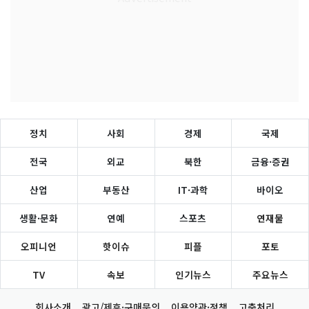
정치
사회
경제
국제
전국
외교
북한
금융·증권
산업
부동산
IT·과학
바이오
생활·문화
연예
스포츠
연재물
오피니언
핫이슈
피플
포토
TV
속보
인기뉴스
주요뉴스
회사소개
광고/제휴·구매문의
이용약관·정책
고충처리