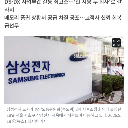
DS·DX 사업부간 갈등 최고조…'한 지붕 두 회사'로 갈
라져
메모리 품귀 상황서 공급 차질 공포…고객사 신뢰 회복
급선무
삼성전자 노사가 중앙노동위원회(중노위) 2차 사후조정 회의에 돌입한
18일 서울 서초구 삼성전자 사옥에서 직원들이 이동하고 있다. 2026.5.
18 ⓒ 뉴스1 최지환 기자