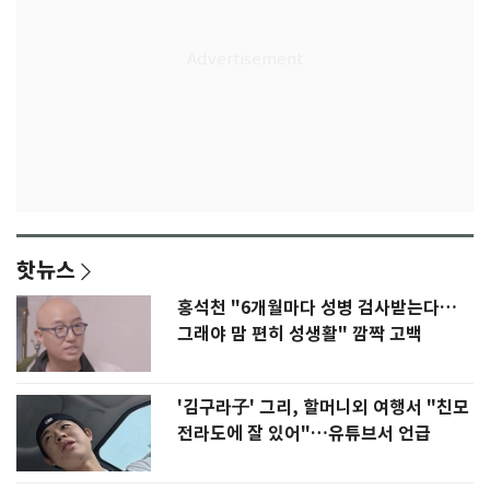
핫뉴스
홍석천 "6개월마다 성병 검사받는다…
그래야 맘 편히 성생활" 깜짝 고백
'김구라子' 그리, 할머니외 여행서 "친모
전라도에 잘 있어"…유튜브서 언급