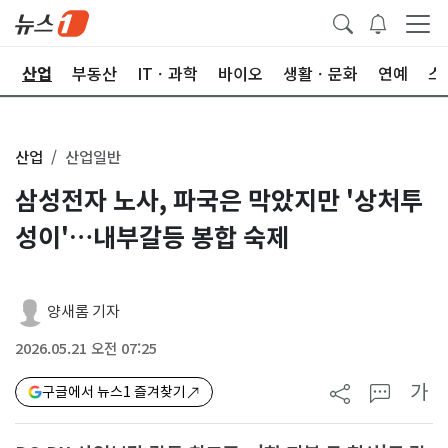
권
산업
부동산
ITㆍ과학
바이오
생활ㆍ문화
연예
스
산업
산업일반
삼성전자 노사, 파국은 막았지만 '상처투
성이'…내부갈등 봉합 숙제
양새롬 기자
2026.05.21 오전 07:25
가
구글에서 뉴스1 즐겨찾기