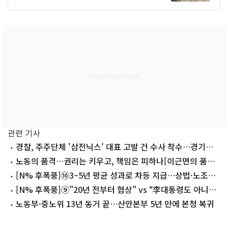
관련 기사
경찰, 주주단체 '삼전닉스' 대표 고발 건 수사 착수…경기남
부청 배당
노동의 품격…권리는 키우고, 책임은 피하나[이근면의 품격
몽상]
[N% 후폭풍]⑩3~5년 평균 성과로 차등 지급…상법·노조법
개정 필요
[N% 후폭풍]⑨"20년 전부터 협상" vs "李대통령도 아니라
했는데"
노동부·중노위 13년 동거 끝…산안본부 5년 만에 본청 복귀