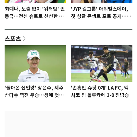
최예나, 노출 없이 '워터밤' 퀸
'JYP 걸그룹' 아워벌스데이,
등극…전신 슈트로 신선한 충
첫 싱글 콘셉트 포토 공개…청
격 [N샷]
량·키치
스포츠
'돌아온 신인왕' 장은수, 제주
'손흥민 슈팅 0개' LA FC, 멕
삼다수 역전 우승…생애 첫승
시코 팀 톨루카에 1-0 진땀승
감격