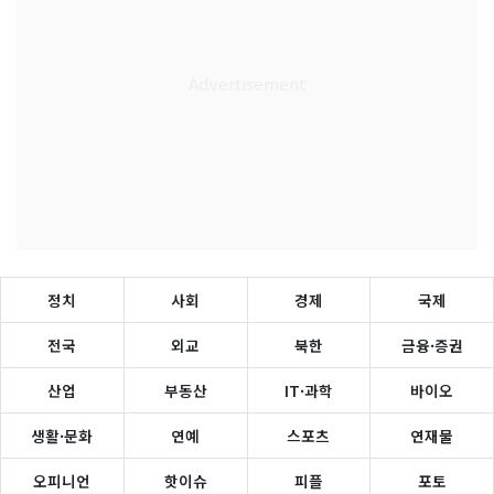
정치
사회
경제
국제
전국
외교
북한
금융·증권
산업
부동산
IT·과학
바이오
생활·문화
연예
스포츠
연재물
오피니언
핫이슈
피플
포토