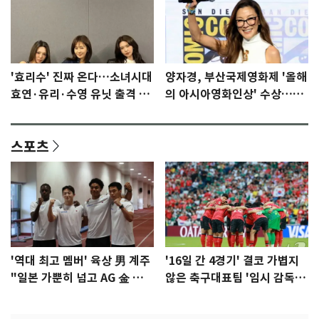
'효리수' 진짜 온다…소녀시대
양자경, 부산국제영화제 '올해
효연·유리·수영 유닛 출격 [N
의 아시아영화인상' 수상…15
이슈]
년만에 부산 온다
스포츠
'역대 최고 멤버' 육상 男 계주
'16일 간 4경기' 결코 가볍지
"일본 가뿐히 넘고 AG 金 따겠
않은 축구대표팀 '임시 감독'
다"
무게