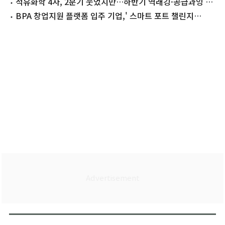
어'[개장시황]
석유화학 4사, 2분기 웃었지만…하반기 역래깅·공급과잉 변
수
BPA 창업지원 플랫폼 입주 기업,' 스마트 포트 챌린지
2026'에 선정