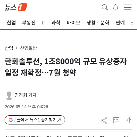
권
산업
부동산
ITㆍ과학
바이오
생활ㆍ문화
연예
스
산업
산업일반
한화솔루션, 1조8000억 규모 유상증자
일정 재확정…7월 청약
김진희 기자
2026.05.14 오후 04:26
가
구글에서 뉴스1 즐겨찾기