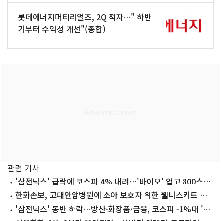
롯데에너지머티리얼즈, 2Q 적자…" 하반
기부터 수익성 개선"(종합)
관련 기사
'삼전닉스' 급락에 코스피 4% 내려…'바이오' 업고 800스닥
회복[시황종합]
한화손보, 고대안암병원에 소아 보호자 위한 웰니스키트 기
부
'삼전닉스' 동반 하락…방산·화장품·금융, 코스피 -1%대 '방