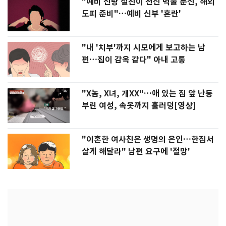
"예비 신랑 절친이 전신 먹물 문신, 해외
도피 준비"…예비 신부 '혼란'
"내 '치부'까지 시모에게 보고하는 남
편…집이 감옥 같다" 아내 고통
"X놈, X녀, 개XX"…애 있는 집 앞 난동
부린 여성, 속옷까지 훌러덩[영상]
"이혼한 여사친은 생명의 은인…한집서
살게 해달라" 남편 요구에 '절망'