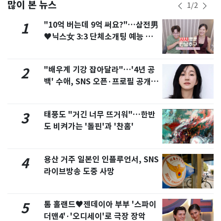
많이 본 뉴스
1
/
2
"10억 버는데 9억 써요?"…삼전男
1
♥닉스女 3:3 단체소개팅 예능 화
제
"배우계 기강 잡아달라"…'4년 공
2
백' 수애, SNS 오픈·프로필 공개
화제
태풍도 "거긴 너무 뜨거워"…한반
3
도 비켜가는 '돌핀'과 '찬홈'
용산 거주 일본인 인플루언서, SNS
4
라이브방송 도중 사망
톰 홀랜드♥젠데이아 부부 '스파이
5
더맨4'·'오디세이'로 극장 장악