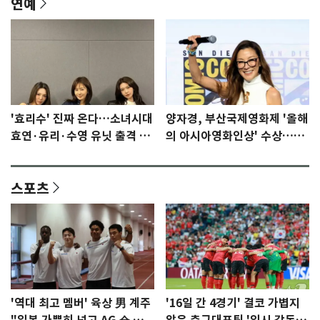
연예
'효리수' 진짜 온다…소녀시대
양자경, 부산국제영화제 '올해
효연·유리·수영 유닛 출격 [N
의 아시아영화인상' 수상…15
이슈]
년만에 부산 온다
스포츠
'역대 최고 멤버' 육상 男 계주
'16일 간 4경기' 결코 가볍지