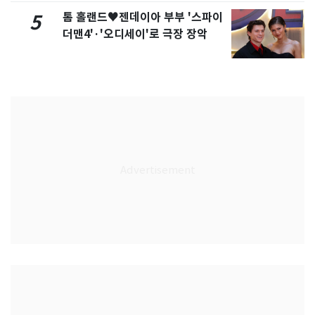
톰 홀랜드♥젠데이아 부부 '스파이
5
더맨4'·'오디세이'로 극장 장악