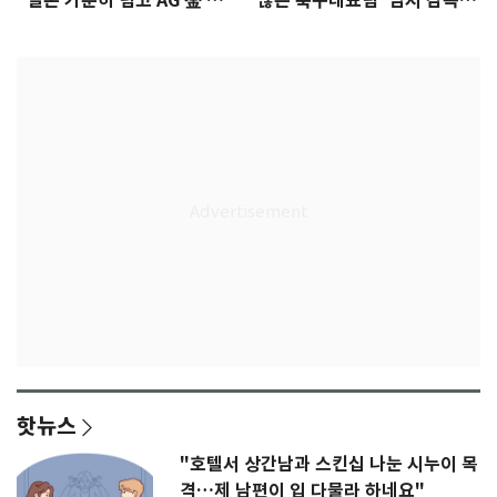
"일본 가뿐히 넘고 AG 金 따겠
않은 축구대표팀 '임시 감독'
다"
무게
핫뉴스
"호텔서 상간남과 스킨십 나눈 시누이 목
격…제 남편이 입 다물라 하네요"