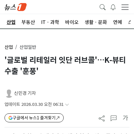
권
산업
부동산
ITㆍ과학
바이오
생활ㆍ문화
연예
스
산업
산업일반
'글로벌 리테일러 잇단 러브콜'…K-뷰티
수출 '훈풍'
신민경 기자
업데이트 2026.03.30 오전 06:31
가
구글에서 뉴스1 즐겨찾기