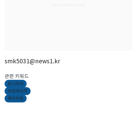
smk5031@news1.kr
관련 키워드
토니모리
아로마티카
에이피알