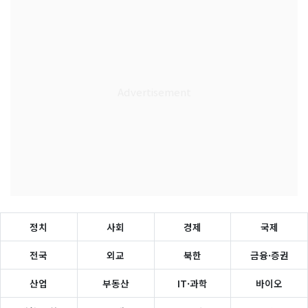
정치
사회
경제
국제
전국
외교
북한
금융·증권
산업
부동산
IT·과학
바이오