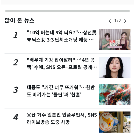
많이 본 뉴스
1
/
2
"10억 버는데 9억 써요?"…삼전男
1
♥닉스女 3:3 단체소개팅 예능 화
제
"배우계 기강 잡아달라"…'4년 공
2
백' 수애, SNS 오픈·프로필 공개
화제
태풍도 "거긴 너무 뜨거워"…한반
3
도 비켜가는 '돌핀'과 '찬홈'
용산 거주 일본인 인플루언서, SNS
4
라이브방송 도중 사망