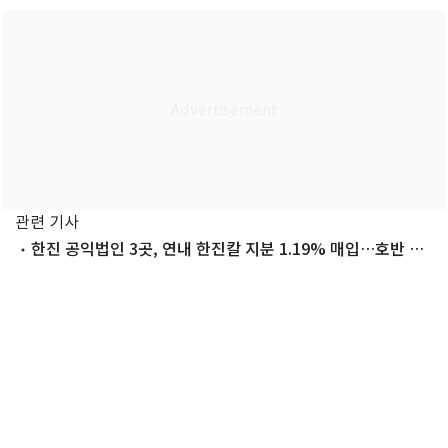
관련 기사
한진 공익법인 3곳, 연내 한진칼 지분 1.19% 매입…호반 공
세 차단