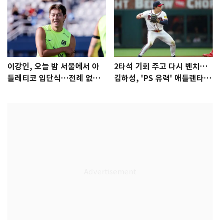
이강인, 오늘 밤 서울에서 아
2타석 기회 주고 다시 벤치…
틀레티코 입단식…전례 없는
김하성, 'PS 유력' 애틀랜타에
특급대우
자리 있나