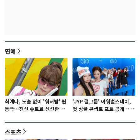
연예
최예나, 노출 없이 '워터밤' 퀸
'JYP 걸그룹' 아워벌스데이,
등극…전신 슈트로 신선한 충
첫 싱글 콘셉트 포토 공개…청
격 [N샷]
량·키치
스포츠