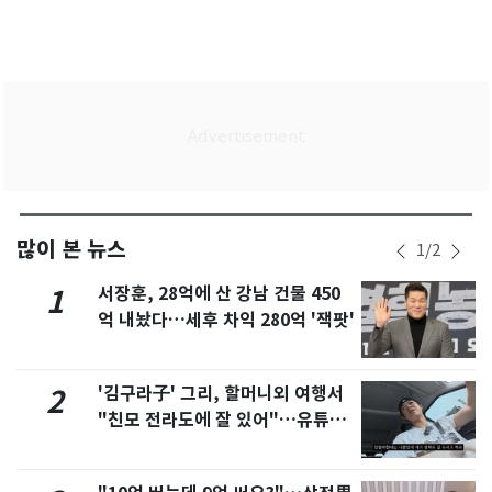
많이 본 뉴스
1
/
2
서장훈, 28억에 산 강남 건물 450
1
억 내놨다…세후 차익 280억 '잭팟'
'김구라子' 그리, 할머니외 여행서
2
"친모 전라도에 잘 있어"…유튜브
서 언급