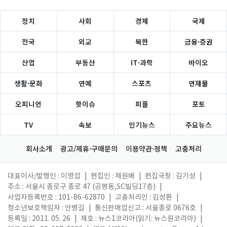
정치
사회
경제
국제
전국
외교
북한
금융·증권
산업
부동산
IT·과학
바이오
생활·문화
연예
스포츠
연재물
오피니언
핫이슈
피플
포토
TV
속보
인기뉴스
주요뉴스
회사소개
광고/제휴·구매문의
이용약관·정책
고충처리
대표이사/발행인 : 이영섭
|
편집인 : 채원배
|
편집국장 : 김기성
|
주소 : 서울시 종로구 종로 47 (공평동,SC빌딩17층)
|
사업자등록번호 : 101-86-62870
|
고충처리인 : 김성환
|
청소년보호책임자 : 안병길
|
통신판매업신고 : 서울종로 0676호
|
등록일 : 2011. 05. 26
|
제호 : 뉴스1코리아(읽기: 뉴스원코리아)
|