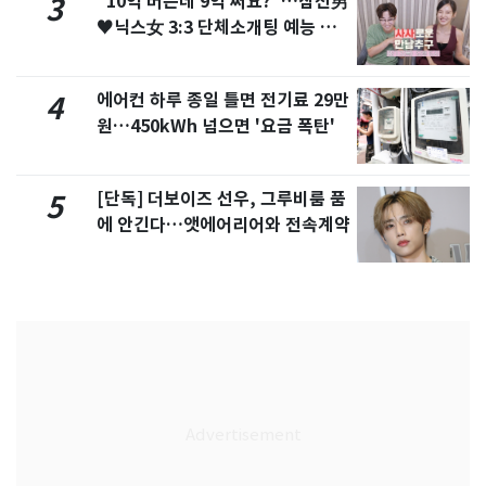
"10억 버는데 9억 써요?"…삼전男
3
♥닉스女 3:3 단체소개팅 예능 화
제
에어컨 하루 종일 틀면 전기료 29만
4
원…450kWh 넘으면 '요금 폭탄'
[단독] 더보이즈 선우, 그루비룸 품
5
에 안긴다…앳에어리어와 전속계약