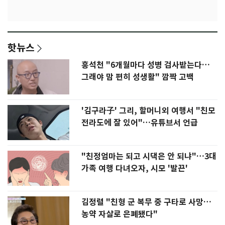
핫뉴스
홍석천 "6개월마다 성병 검사받는다…
그래야 맘 편히 성생활" 깜짝 고백
'김구라子' 그리, 할머니외 여행서 "친모
전라도에 잘 있어"…유튜브서 언급
"친정엄마는 되고 시댁은 안 되냐"…3대
가족 여행 다녀오자, 시모 '발끈'
김정렬 "친형 군 복무 중 구타로 사망…
농약 자살로 은폐됐다"