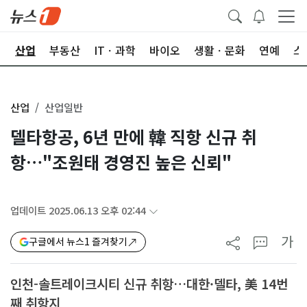
권
산업
부동산
ITㆍ과학
바이오
생활ㆍ문화
연예
스
산업
산업일반
델타항공, 6년 만에 韓 직항 신규 취
항…"조원태 경영진 높은 신뢰"
업데이트 2025.06.13 오후 02:44
가
구글에서 뉴스1 즐겨찾기
인천-솔트레이크시티 신규 취항…대한·델타, 美 14번
째 취항지