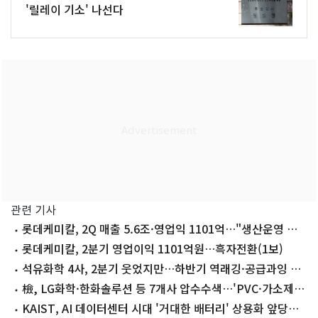
'릴레이 기소' 나선다
관련 기사
롯데케미칼, 2Q 매출 5.6조·영업익 1101억…"생산운영 최
적화 효과"
롯데케미칼, 2분기 영업이익 1101억원…흑자전환(1보)
석유화학 4사, 2분기 웃었지만…하반기 역래깅·공급과잉 변
수
檢, LG화학·한화솔루션 등 7개사 압수수색…'PVC·가소제
담합' 혐의
KAIST, AI 데이터센터 시대 '거대한 배터리' 상용화 앞당긴