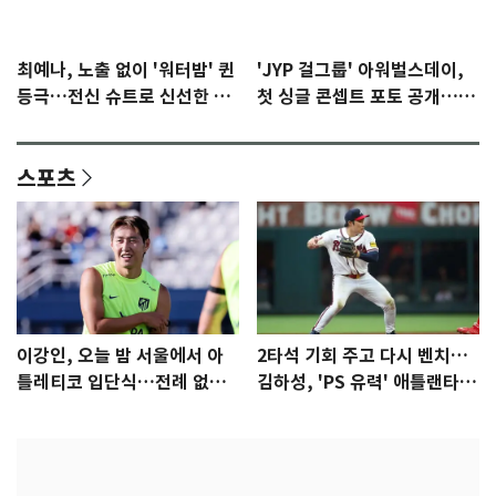
최예나, 노출 없이 '워터밤' 퀸
'JYP 걸그룹' 아워벌스데이,
등극…전신 슈트로 신선한 충
첫 싱글 콘셉트 포토 공개…청
격 [N샷]
량·키치
스포츠
이강인, 오늘 밤 서울에서 아
2타석 기회 주고 다시 벤치…
틀레티코 입단식…전례 없는
김하성, 'PS 유력' 애틀랜타에
특급대우
자리 있나