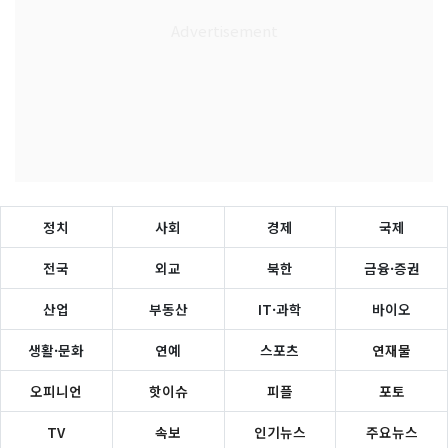
정치
사회
경제
국제
전국
외교
북한
금융·증권
산업
부동산
IT·과학
바이오
생활·문화
연예
스포츠
연재물
오피니언
핫이슈
피플
포토
TV
속보
인기뉴스
주요뉴스