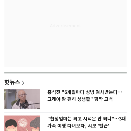
핫뉴스
홍석천 "6개월마다 성병 검사받는다…
그래야 맘 편히 성생활" 깜짝 고백
"친정엄마는 되고 시댁은 안 되냐"…3대
가족 여행 다녀오자, 시모 '발끈'