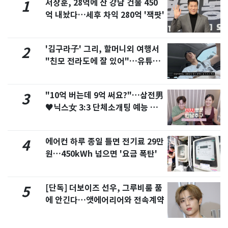
서장훈, 28억에 산 강남 건물 450
1
억 내놨다…세후 차익 280억 '잭팟'
'김구라子' 그리, 할머니외 여행서
2
"친모 전라도에 잘 있어"…유튜브
서 언급
"10억 버는데 9억 써요?"…삼전男
3
♥닉스女 3:3 단체소개팅 예능 화
제
에어컨 하루 종일 틀면 전기료 29만
4
원…450kWh 넘으면 '요금 폭탄'
[단독] 더보이즈 선우, 그루비룸 품
5
에 안긴다…앳에어리어와 전속계약