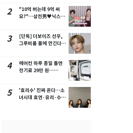
"10억 버는데 9억 써
"캐리비안 
2
7
요?"…삼전男♥닉스女
의실에 남자
3:3 단체소개팅 예능 화
요"…경찰 
제
[단독] 더보이즈 선우,
[단독]중수
3
8
그루비룸 품에 안긴다…
수사관 경력
앳에어리어와 전속계약
진…법무사·
택' 유지
에어컨 하루 종일 틀면
전남광주 화
4
9
전기료 29만 원…
교통사고로 
450kWh 넘으면 '요금
지…6명 부
폭탄'
'효리수' 진짜 온다…소
축구협회, 
5
10
녀시대 효연·유리·수영
들 10여명 대
유닛 출격 [N이슈]
대' 의혹…
픽 예선 등