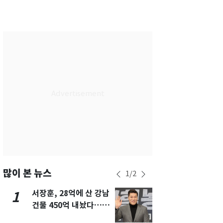
서울
28
℃
부산
28
℃
대구
29
℃
인천
30
℃
광주
27
℃
대전
27
℃
울산
28
℃
강릉
27
℃
제주
29
℃
많이 본 뉴스
1
/
2
서장훈, 28억에 산 강남
13호 태풍 '
1
6
건물 450억 내놨다…세
키나와·가고
후 차익 280억 '잭팟'
근…26만명