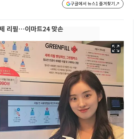
구글에서 뉴스1 즐겨찾기
세제 리필…이마트24 맞손
13호 태풍 '돌핀' 日오
6
키나와·가고시마현 접
근…26만명 대피령