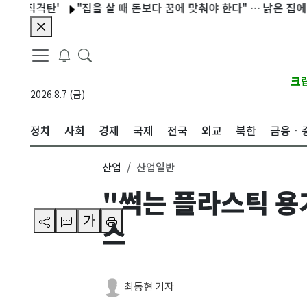
격탄'
"집을 살 때 돈보다 꿈에 맞춰야 한다" … 낡은 집에 기회가
크
2026.8.7 (금)
정치
사회
경제
국제
전국
외교
북한
금융ㆍ
산업
산업일반
"썩는 플라스틱 용
가
스
최동현 기자