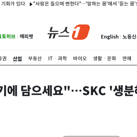
 있다
"사람은 들으며 변한다"…'말하는 몸'에서 '듣는 몸'으로
립토허브
해피펫
English
노동신
|
|
산업
증권
부동산
ITㆍ과학
바이오
생활ㆍ문화
연예
기에 담으세요"…SKC '생분해