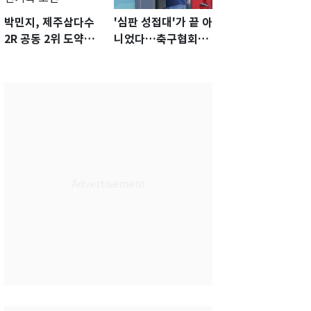
박민지, 제주삼다수
'심판 성접대'가 끝 아
2R 공동 2위 도약…
니었다…축구협회장
통산 최다 21승 신기
출장에 부인 3회 동반
록 도전
'펑펑'