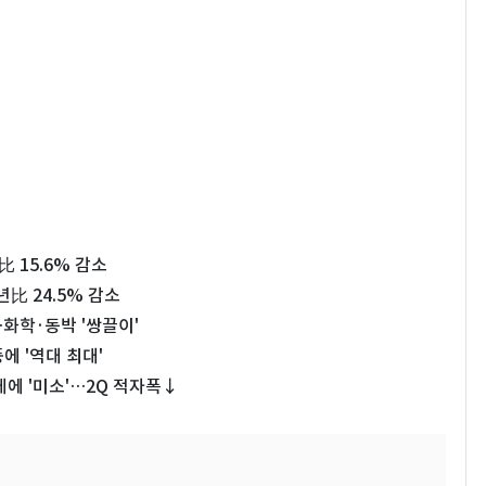
 15.6% 감소
년比 24.5% 감소
…화학·동박 '쌍끌이'
에 '역대 최대'
체에 '미소'…2Q 적자폭↓