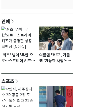
연예
'최초' 넘어 '무한'으
여름엔 '호프', 가을
로…스트레이 키즈가
엔 '가능한 사랑'…국
증명할 성장 모멘텀
제영화제 수상 기대
[N이슈]
감 [N이슈]
스포츠