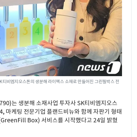
"캐리비안 베이 여자 탈
7
의실에 남자가 있어
요"…경찰 수사
[단독]중수청 가는 검찰
8
수사관 경력 합산 추
진…법무사·집행관 '혜
택' 유지
전남광주 화정역 인근서
9
교통사고로 40대 심정
지…6명 부상
SK티비엠지오스톤의 생분해 라이멕스 소재로 만들어진 그린필박스 전
축구협회, 외국인 심판
10
들 10여명 대상 '성 접
011790)는 생분해 소재사업 투자사 SK티비엠지오스
대' 의혹…월드컵·올림
4, 마케팅 전문기업 플랜드비뉴와 함께 자판기 형태
픽 예선 등
reenFill Box) 서비스를 시작했다고 24일 밝혔