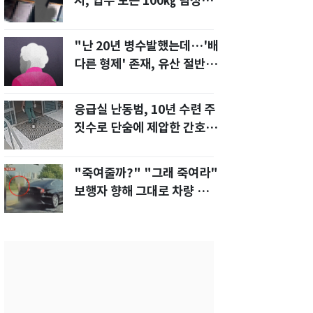
지, 업무 보는 100㎏ 남성…
부딪히면 신경질"
"난 20년 병수발했는데…'배
다른 형제' 존재, 유산 절반 가
져가나"
응급실 난동범, 10년 수련 주
짓수로 단숨에 제압한 간호사
화제[영상]
"죽여줄까?" "그래 죽여라"
보행자 향해 그대로 차량 돌진
한 운전자[영상]