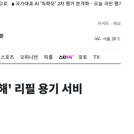
국가대표 AI '독파모' 2차 평가 본격화…오늘 국민 평가 시작
7월
커넥트
제보
|
제주
29
℃
문
서울
28
℃
부산
28
℃
스포츠
오피니언
피플
포토
TV
대구
29
℃
인천
30
℃
' 리필 용기 서비
광주
27
℃
대전
27
℃
울산
28
℃
강릉
27
℃
제주
29
℃