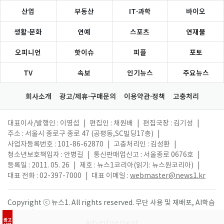
산업
부동산
IT·과학
바이오
생활·문화
연예
스포츠
연재물
오피니언
핫이슈
피플
포토
TV
속보
인기뉴스
주요뉴스
회사소개
광고/제휴·구매문의
이용약관·정책
고충처리
대표이사/발행인 : 이영섭
|
편집인 : 채원배
|
편집국장 : 김기성
|
주소 : 서울시 종로구 종로 47 (공평동,SC빌딩17층)
|
사업자등록번호 : 101-86-62870
|
고충처리인 : 김성환
|
청소년보호책임자 : 안병길
|
통신판매업신고 : 서울종로 0676호
|
등록일 : 2011. 05. 26
|
제호 : 뉴스1코리아(읽기: 뉴스원코리아)
|
대표 전화 : 02-397-7000
|
대표 이메일 :
webmaster@news1.kr
Copyright ⓒ 뉴스1. All rights reserved. 무단 사용 및 재배포, AI학습
활용 금지.
광고