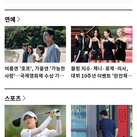
연예
여름엔 '호프', 가을엔 '가능한
블핑 지수·제니·로제·리사,
사랑'…국제영화제 수상 기대
데뷔 10주년 이벤트 '완전체'
감 [N이슈]
참석 확정…기대감 UP
스포츠