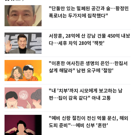
"단둘만 있는 밀폐된 공간과 술…황정민
폭로녀는 두가지에 집착했다"
서장훈, 28억에 산 강남 건물 450억 내놨
다…세후 차익 280억 '잭팟'
"이혼한 여사친은 생명의 은인…한집서
살게 해달라" 남편 요구에 '절망'
"내 '치부'까지 시모에게 보고하는 남
편…집이 감옥 같다" 아내 고통
"예비 신랑 절친이 전신 먹물 문신, 해외
도피 준비"…예비 신부 '혼란'