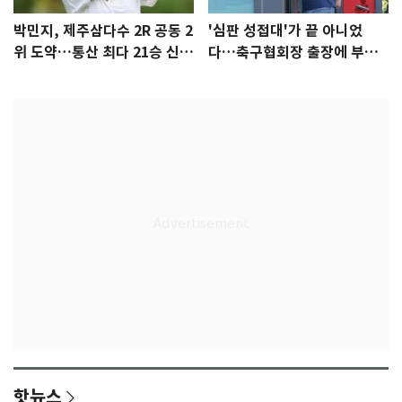
박민지, 제주삼다수 2R 공동 2
'심판 성접대'가 끝 아니었
위 도약…통산 최다 21승 신기
다…축구협회장 출장에 부인
록 도전
3회 동반 '펑펑'
핫뉴스