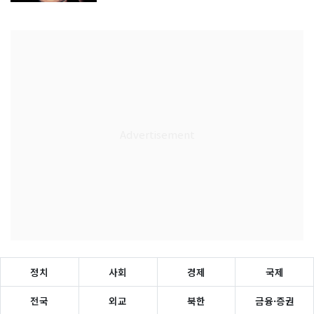
정치
사회
경제
국제
전국
외교
북한
금융·증권