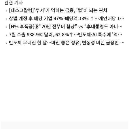
관련 기사
[데스크칼럼]'투서'가 먹히는 금융, '법'이 되는 관치
상법 개정 후 배당 기업 47%·배당액 18% ↑…개인배당 1
위 이재용
[N% 후폭풍]⑨"20년 전부터 협상" vs "李대통령도 아니라
했는데"
7월 수출 988.9억 달러, 62.8%↑…반도체·AI 특수에 '역대
2위'(종합)
반도체 무너진 한 달…마진 좋은 정유, 변동성 버틴 금융만 살
았다