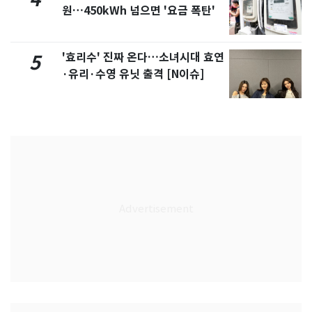
원…450kWh 넘으면 '요금 폭탄'
'효리수' 진짜 온다…소녀시대 효연
5
·유리·수영 유닛 출격 [N이슈]