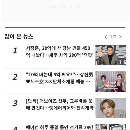
많이 본 뉴스
1
/
2
서장훈, 28억에 산 강남 건물 450
1
억 내놨다…세후 차익 280억 '잭팟'
"10억 버는데 9억 써요?"…삼전男
2
♥닉스女 3:3 단체소개팅 예능 화
제
[단독] 더보이즈 선우, 그루비룸 품
3
에 안긴다…앳에어리어와 전속계약
에어컨 하루 종일 틀면 전기료 29만
4