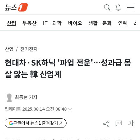
권
산업
부동산
ITㆍ과학
바이오
생활ㆍ문화
연예
스
산업
전기전자
현대차·SK하닉 '파업 전운'…성과급 몸
살 앓는 韓 산업계
최동현 기자
업데이트 2025.08.14 오전 08:48
가
구글에서 뉴스1 즐겨찾기