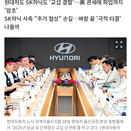
현대차도 SK하닉도 '교섭 결렬'…美 관세에 파업까지
'암초'
SK하닉 사측 "추가 협상" 손길…벼랑 끝 '극적 타결'
나올까
현대자동차 노사 관계자들이 6월 18일 현대차 울산공장 본관 동행룸에
서 '2025년 임금 및 단체협상 교섭 상견례'를 하고 있다. (현대자동차