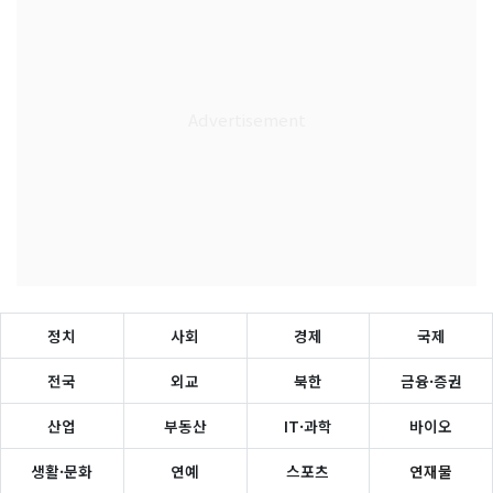
정치
사회
경제
국제
전국
외교
북한
금융·증권
산업
부동산
IT·과학
바이오
생활·문화
연예
스포츠
연재물