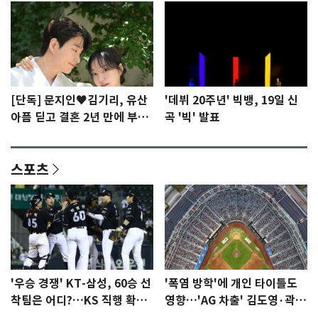
[단독] 문지인♥김기리, 유산
'데뷔 20주년' 빅뱅, 19일 신
아픔 딛고 결혼 2년 만에 부모
곡 '빅' 발표
됐다…7일 득남
스포츠
'우승 경쟁' KT-삼성, 60승 선
'폭염 방학'에 개인 타이틀도
착팀은 어디?…KS 직행 확률
영향…'AG 차출' 김도영·곽빈
77.8%
울상