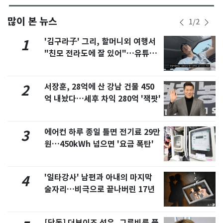
많이 본 뉴스
1
/
2
'김구라子' 그리, 할머니외 여행서
1
"친모 전라도에 잘 있어"…유튜브
서 언급
서장훈, 28억에 산 강남 건물 450
2
억 내놨다…세후 차익 280억 '잭팟'
에어컨 하루 종일 틀면 전기료 29만
3
원…450kWh 넘으면 '요금 폭탄'
'일타강사' 남편과 아내의 마지막
4
술자리…비극으로 끝나버린 17년
[단독] 더보이즈 선우, 그루비룸 품