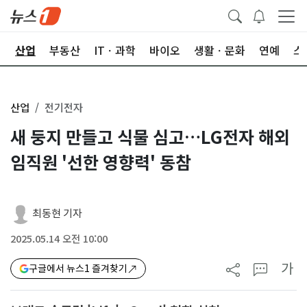
권
산업
부동산
ITㆍ과학
바이오
생활ㆍ문화
연예
스
산업
전기전자
새 둥지 만들고 식물 심고…LG전자 해외
임직원 '선한 영향력' 동참
최동현 기자
2025.05.14 오전 10:00
가
구글에서 뉴스1 즐겨찾기