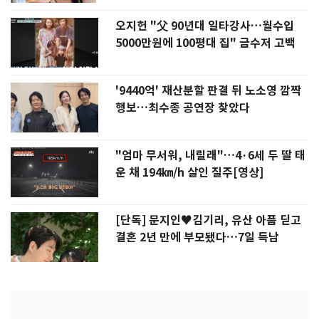
오지헌 "父 90년대 일타강사…월수입
5000만원에 100평대 집" 금수저 고백
'9440억' 재산분할 판결 뒤 노소영 깜짝
행보…최수종 공연장 찾았다
"엄마 무서워, 내릴래"…4·6세 두 딸 태
운 채 194㎞/h 살인 질주[영상]
[단독] 문지인♥김기리, 유산 아픔 딛고
결혼 2년 만에 부모됐다…7일 득남