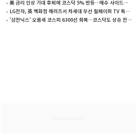
美 금리 인상 기대 후퇴에 코스닥 5% 반등…매수 사이드카
[장중시황]
LG전자, 英 백화점 해러즈서 차세대 무선 월페이퍼 TV 특별
전시
'삼전닉스' 오름세 코스피 6300선 회복…코스닥도 상승 전환
[개장시황]